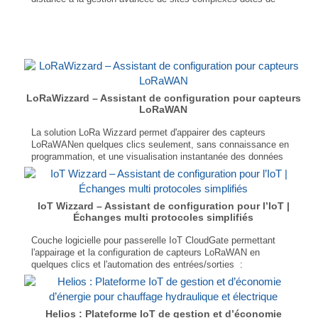
plusieurs systèmes VRF. Le pack CoolLinkHub + CoolPlugs
sont les compléments idéaux pour une gestion complète des
systèmes....
LoRaWizzard – Assistant de configuration pour capteurs
LoRaWAN
La solution LoRa Wizzard permet d'appairer des capteurs
LoRaWANen quelques clics seulement, sans connaissance en
programmation, et une visualisation instantanée des données
sur un tableau de bord simplifié.
Aucune compétence en programmation requise
Interface simple, configurable selon les besoins
Compatible avec des centaines de capteurs
IoT Wizzard – Assistant de configuration pour l’IoT |
...
Échanges multi protocoles simplifiés
Couche logicielle pour passerelle IoT CloudGate permettant
l'appairage et la configuration de capteurs LoRaWAN en
quelques clics et l'automation des entrées/sorties :
Interaction entre capteurs et appareils de protocoles différents sans programmation
Transmission des données via MQTT, BACnet, Modbus en local et/ou sur le Cloud (Amazon AWS, Microsoft Azure, IoT Display, etc.)
...
Helios : Plateforme IoT de gestion et d’économie