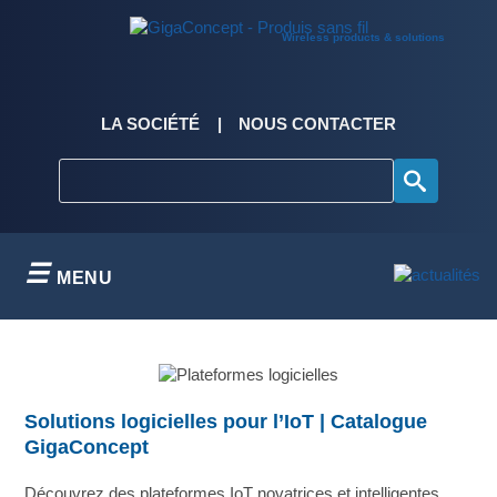
Skip
to
Wireless products & solutions
content
LA SOCIÉTÉ
NOUS CONTACTER
MENU
Solutions logicielles pour l’IoT
| Catalogue
GigaConcept
Découvrez des plateformes IoT novatrices et intelligentes,