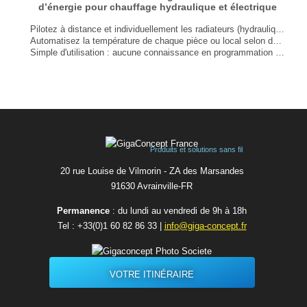
d’énergie pour chauffage hydraulique et électrique
Pilotez à distance et individuellement les radiateurs (hydrauliques et électriques) d'une entreprise, d'un bâtiment ou d'une copropriété ;
Automatisez la température de chaque pièce ou local selon des scénarios horaires, calendaires (week-end, vacances, ...), présentiels et incidentiels ;
Simple d'utilisation : aucune connaissance en programmation requise
Réseaux : LoRaWAN, BACnet, M-bus, Modbus, MQTT
...
Produits et solutions sans fil
20 rue Louise de Vilmorin - ZA des Marsandes
91630 Avrainvilleㅤ-ㅤFR
Permanence
: du lundi au vendredi de 9h à 18h
Tel :
+33(0)1 60 82 86 33
|
info@giga-concept.fr
VOTRE ITINÉRAIRE