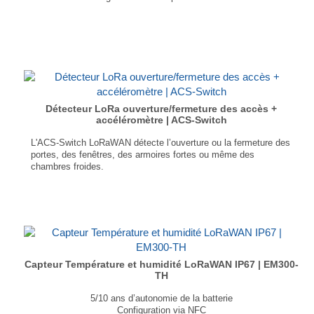
Connectivité LoRaWAN et Bluetooth
Temps de réponse ultra-rapide
Alarme sonore et visuelle avec boutons de test
Autonomie : > 10 ans
IP54
...
Détecteur LoRa ouverture/fermeture des accès +
accéléromètre | ACS-Switch
L'ACS-Switch LoRaWAN détecte l’ouverture ou la fermeture des
portes, des fenêtres, des armoires fortes ou même des
chambres froides.
Accéléromètre inclus (comptage des entrées/sorties)
Auto-alimenté par pile Lithium, jusqu'à 5 ans d'autonomie
...
Capteur Température et humidité LoRaWAN IP67 | EM300-
TH
5/10 ans d’autonomie de la batterie
Configuration via NFC