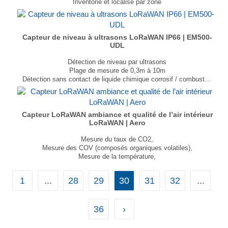
Inventorie et localise par zone
Datalogging horodaté d'évènements
Monitoring du taux d'usage
Autonomie jusqu'à 2 ans (batterie remplaçable)
Poids : 65g
Capteur de niveau à ultrasons LoRaWAN IP66 | EM500-
...
UDL
Détection de niveau par ultrasons
Plage de mesure de 0,3m à 10m
Détection sans contact de liquide chimique corrosif / combustible
Compatible LoRaWAN™ Classe A
Configuration possible avec NFC
Consommation électrique ultra-faible
Déploiement facile et rapide
Capteur LoRaWAN ambiance et qualité de l’air intérieur
...
LoRaWAN | Aero
Mesure du taux de CO2,
Mesure des COV (composés organiques volatiles),
Mesure de la température,
Mesure de l'humidité relative,
Mesure de la pression atmosphérique,
1
...
28
29
30
31
32
...
Détection de la luminosité ambiante,
Détection de mouvement,
Niveau de bruit ambiant.
36
›
Témoin LED configurable
Dispositif de fixation antivol
Aucune maintenance requise