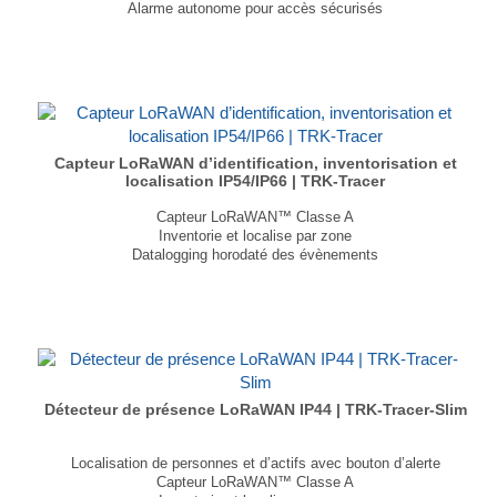
Alarme autonome pour accès sécurisés
Alarme pour capteurs LoraWAN déportés
Sirène jusqu’à 100 dB avec ajustement de la tonalité
Détection/Comptage d’ouverture de porte
Datalogging horodaté des évènements (+3,000)
Durée de vie de plus de 5 ans
...
Capteur LoRaWAN d’identification, inventorisation et
localisation IP54/IP66 | TRK-Tracer
Capteur LoRaWAN™ Classe A
Inventorie et localise par zone
Datalogging horodaté des évènements
Monitoring du taux d'usage
Sigfox en option
Autonomie jusqu'à 7 ans (batterie remplaçable)
...
Détecteur de présence LoRaWAN IP44 | TRK-Tracer-Slim
Localisation de personnes et d’actifs avec bouton d’alerte
Capteur LoRaWAN™ Classe A