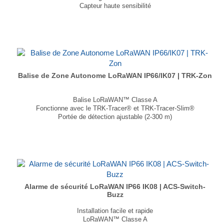
Capteur haute sensibilité
Consommation d’énergie ultra faible : jusqu’à 10 ans
Batterie facilement remplaçable
IP67 Imperméable à l’eau
...
Balise de Zone Autonome LoRaWAN IP66/IK07 | TRK-Zon
Balise LoRaWAN™ Classe A
Fonctionne avec le TRK-Tracer® et TRK-Tracer-Slim®
Portée de détection ajustable (2-300 m)
Détection multi-zoning
Trame d’état périodique (niveau de batterie, état…)
Configurable à distance
...
Alarme de sécurité LoRaWAN IP66 IK08 | ACS-Switch-
Buzz
Installation facile et rapide
LoRaWAN™ Classe A