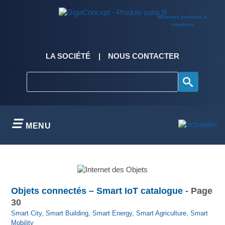
Skip
to
Wireless products &
content
solutions
LA SOCIÉTÉ
NOUS CONTACTER
MENU
Objets connectés – Smart IoT catalogue
- Page
30
Smart City, Smart Building, Smart Energy, Smart Agriculture, Smart
Mobility