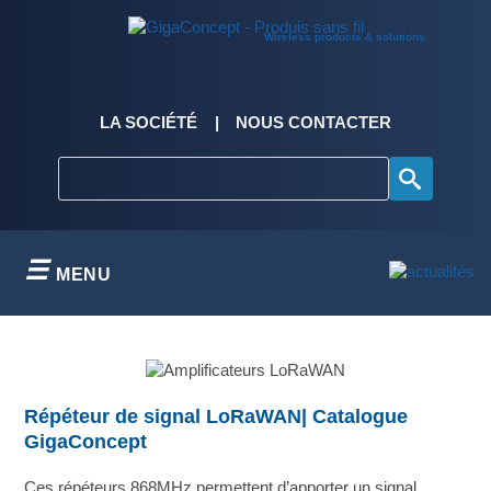
Skip
to
Wireless products & solutions
content
LA SOCIÉTÉ
NOUS CONTACTER
MENU
Répéteur de signal LoRaWAN| Catalogue
GigaConcept
Ces répéteurs 868MHz permettent d’apporter un signal