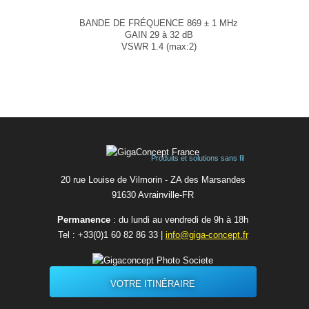
...
BANDE DE FRÉQUENCE 869 ± 1 MHz
GAIN 29 à 32 dB
VSWR 1.4 (max:2)
FACTEUR DE BRUIT 5 dB
...
Produits et solutions sans fil
20 rue Louise de Vilmorin - ZA des Marsandes
91630 Avrainvilleㅤ-ㅤFR
Permanence
: du lundi au vendredi de 9h à 18h
Tel :
+33(0)1 60 82 86 33
|
info@giga-concept.fr
VOTRE ITINÉRAIRE