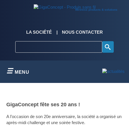
Skip
to
Wireless products & solutions
content
LA SOCIÉTÉ
NOUS CONTACTER
MENU
GigaConcept fête ses 20 ans !
A l’occasion de son 20e anniversaire, la société a organisé un
après-midi challenge et une soirée festive.