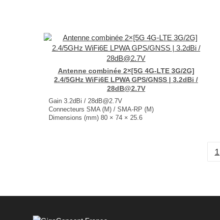
...
Antenne combinée 2×[5G 4G-LTE 3G/2G]
2.4/5GHz WiFi6E LPWA GPS/GNSS | 3.2dBi /
28dB@2.7V
Gain 3.2dBi / 28dB@2.7V
Connecteurs SMA (M) / SMA-RP (M)
Dimensions (mm) 80 × 74 × 25.6
T° de fonctionnement -40°C à +85°C
...
1