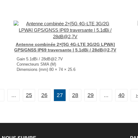
...
Antenne combinée 2×[5G 4G-LTE 3G/2G LPWA]
GPS/GNSS IP69 traversante | 5.1dBi / 28dB@2,7V
Gain 5.1dBi / 28dB@2.7V
Connecteurs SMA (M)
Dimensions (mm) 80 × 74 × 25.6
T° de fonctionnement -40°C à +85°C
...
...
25
26
27
28
29
...
40
›