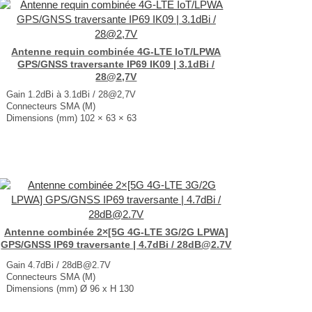
Antenne requin combinée 4G-LTE IoT/LPWA
GPS/GNSS traversante IP69 IK09 | 3.1dBi /
28@2,7V
Gain 1.2dBi à 3.1dBi / 28@2,7V
Connecteurs SMA (M)
Dimensions (mm) 102 × 63 × 63
T° de fonctionnement -40°C à +85°C
...
Antenne combinée 2×[5G 4G-LTE 3G/2G LPWA]
GPS/GNSS IP69 traversante | 4.7dBi / 28dB@2.7V
Gain 4.7dBi / 28dB@2.7V
Connecteurs SMA (M)
Dimensions (mm) Ø 96 x H 130
T° de fonctionnement -40°C à +85°C