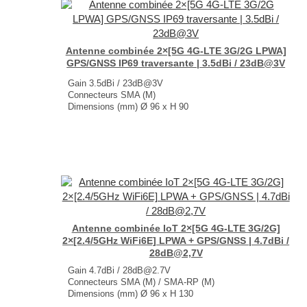
Antenne combinée 2×[5G 4G-LTE 3G/2G LPWA]
GPS/GNSS IP69 traversante | 3.5dBi / 23dB@3V
Gain 3.5dBi / 23dB@3V
Connecteurs SMA (M)
Dimensions (mm) Ø 96 x H 90
T° de fonctionnement -40°C à +85°C
...
Antenne combinée IoT 2×[5G 4G-LTE 3G/2G]
2×[2.4/5GHz WiFi6E] LPWA + GPS/GNSS | 4.7dBi /
28dB@2,7V
Gain 4.7dBi / 28dB@2.7V
Connecteurs SMA (M) / SMA-RP (M)
Dimensions (mm) Ø 96 x H 130
T° de fonctionnement -40°C à +85°C