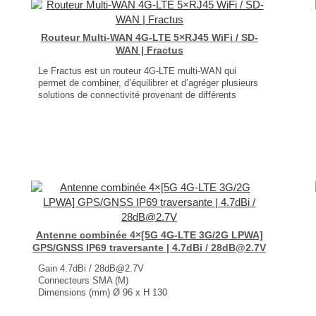
Routeur Multi-WAN 4G-LTE 5×RJ45 WiFi / SD-
WAN | Fractus
Le Fractus est un routeur 4G-LTE multi-WAN qui
permet de combiner, d’équilibrer et d’agréger plusieurs
solutions de connectivité provenant de différents
fournisseurs Internet et protocoles (4G-LTE, Fibre,
ADSL, …)
5x RJ45, 1x WiFi utilisé en WAN ou en LAN
1x miniPCIe / 1x fente carte SIM / 1x USB 3.0
Capacité d’équilibrage de charge de 950 Mbps
GPS
...
Antenne combinée 4×[5G 4G-LTE 3G/2G LPWA]
GPS/GNSS IP69 traversante | 4.7dBi / 28dB@2.7V
Gain 4.7dBi / 28dB@2.7V
Connecteurs SMA (M)
Dimensions (mm) Ø 96 x H 130
T° de fonctionnement -40°C à +85°C