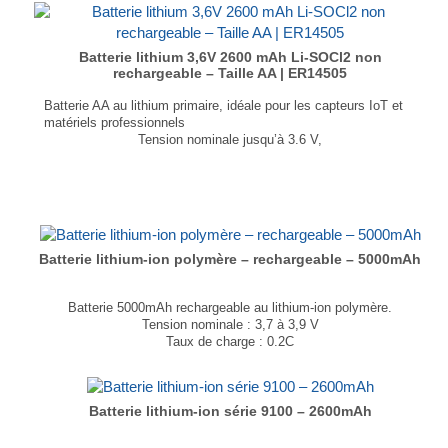
Conservation/Stockage : > 10 ans,
Non rechargeable.
...
Batterie lithium 3,6V 2600 mAh Li-SOCl2 non
rechargeable – Taille AA | ER14505
Batterie AA au lithium primaire, idéale pour les capteurs IoT et
matériels professionnels
Tension nominale jusqu’à 3.6 V,
Densité énergétique jusqu’à 590 Wh/kg,
T° de fonctionnement : -55°C à +85°C,
Taux d’autodécharge faible : moins de 2% par an,
Joint hermétique verre-métal,
Conservation/Stockage : > 10 ans,
Non rechargeable.
Batterie lithium-ion polymère – rechargeable – 5000mAh
...
Batterie 5000mAh rechargeable au lithium-ion polymère.
Tension nominale : 3,7 à 3,9 V
Taux de charge : 0.2C
Dimensions : 6,5 x 60 x 110 mm
Poids : 95 g
...
Batterie lithium-ion série 9100 – 2600mAh