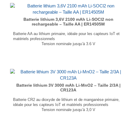
...
Batterie lithium 3,6V 2100 mAh Li-SOCl2 non
rechargeable – Taille AA | ER14505M
Batterie AA au lithium primaire, idéale pour les capteurs IoT et
matériels professionnels
Tension nominale jusqu’à 3.6 V
Densité énergétique jusqu’à 907Wh/L
T° de fonctionnement : -55°C à +85°C
Taux d’autodécharge faible : moins de 1% par an
Joint hermétique verre-métal
Non rechargeable
...
Batterie lithium 3V 3000 mAh Li-MnO2 – Taille 2/3A |
CR123A
Batterie CR2 au dioxyde de lithium et de manganèse primaire,
idéale pour les capteurs IoT et matériels professionnels
Tension nominale jusqu’à 3,0 V
Densité énergétique jusqu’à 830Wh/L
T° de fonctionnement : -40°C à +70°C
Taux d’autodécharge faible : moins de 1% par an
...