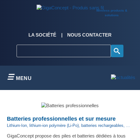
Skip
to
Wireless products &
content
solutions
LA SOCIÉTÉ
NOUS CONTACTER
MENU
Batteries professionnelles et sur mesure
Lithium-Ion, lithium-ion polymère (Li-Po), batteries rechargeables, …
GigaConcept propose des piles et batteries dédiées à tous