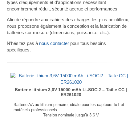
types d’équipements et d’applications nécessitant
encombrement réduit, sécurité accrue et performances.
Afin de répondre aux cahiers des charges les plus pointilleux,
nous proposons également la conception et la fabrication de
batteries sur mesure (dimensions, puissance, etc.).
N’hésitez pas à
nous contacter
pour tous besoins
spécifiques.
Batterie lithium 3,6V 15000 mAh Li-SOCl2 – Taille CC |
ER261020
Batterie AA au lithium primaire, idéale pour les capteurs IoT et
matériels professionnels
Tension nominale jusqu’à 3.6 V
Densité énergétique jusqu’à 590Wh/Kg
T° de fonctionnement : -55°C à +85°C
Taux d’autodécharge faible : moins de 1% par an
Joint hermétique verre-métal