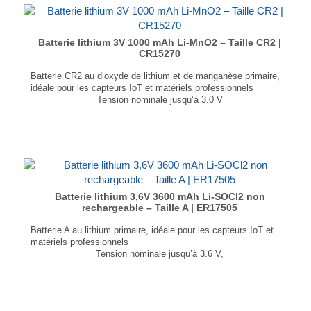
Batterie lithium 3V 1000 mAh Li-MnO2 – Taille CR2 |
CR15270
Batterie CR2 au dioxyde de lithium et de manganèse primaire,
idéale pour les capteurs IoT et matériels professionnels
Tension nominale jusqu’à 3.0 V
Densité énergétique jusqu’à 830Wh/L
T° de fonctionnement : -40°C à +70°C
Taux d’autodécharge faible : moins de 1% par an
...
Batterie lithium 3,6V 3600 mAh Li-SOCl2 non
rechargeable – Taille A | ER17505
Batterie A au lithium primaire, idéale pour les capteurs IoT et
matériels professionnels
Tension nominale jusqu’à 3.6 V,
Densité énergétique jusqu’à 590 Wh/kg,
T° de fonctionnement : -55°C à +85°C,
Taux d’autodécharge faible : moins de 2% par an,
Joint hermétique verre-métal,