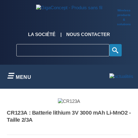
Skip
to
Wireless
content
products
&
solutions
LA SOCIÉTÉ
NOUS CONTACTER
MENU
CR123A : Batterie lithium 3V 3000 mAh Li-MnO2 -
Taille 2/3A