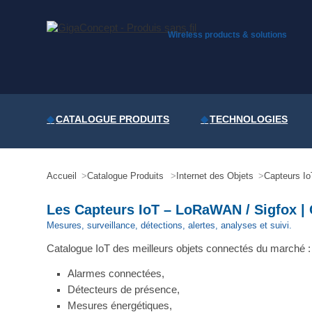
Skip
to
content
Wireless products & solutions
CATALOGUE PRODUITS
TECHNOLOGIES
Accueil
Catalogue Produits
Internet des Objets
Capteurs Io
Les Capteurs IoT – LoRaWAN / Sigfox |
Mesures, surveillance, détections, alertes, analyses et suivi.
Catalogue IoT des meilleurs objets connectés du marché :
Alarmes connectées,
Détecteurs de présence,
Mesures énergétiques,