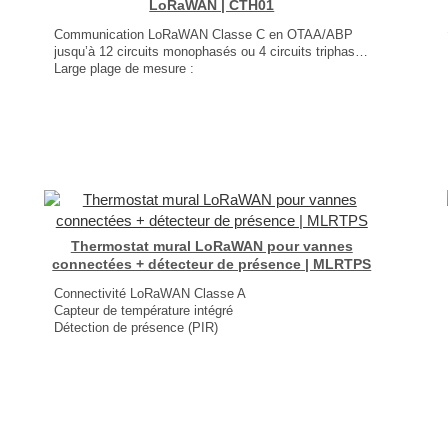
LoRaWAN | CTH01
Communication LoRaWAN Classe C en OTAA/ABP
jusqu’à 12 circuits monophasés ou 4 circuits triphasés
Large plage de mesure :
Compatible avec des CT de 100A à 4000A ;
Bobines Rogowski .
Mesure du THD pour l’analyse de la qualité d’énergie
Installation non intrusive
Dimensions : 49,3 × 98 × 90 mm
Poids : 163 g
...
Thermostat mural LoRaWAN pour vannes
connectées + détecteur de présence | MLRTPS
Connectivité LoRaWAN Classe A
Capteur de température intégré
Détection de présence (PIR)
Réglage du point de consigne
Installation facile et sans câblage
Autonomie de ± 10 ans
Dimensions : 85 × 85 × 34mm
Poids : 110g
...