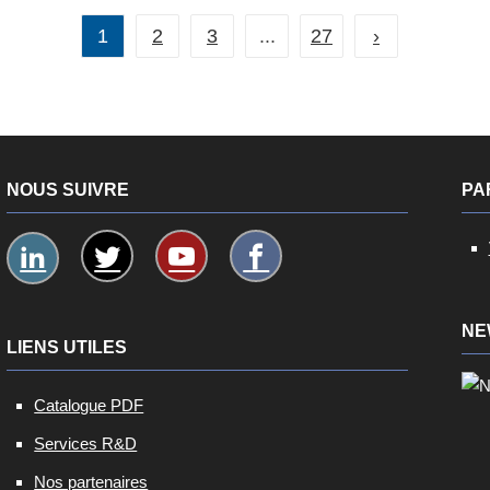
1
2
3
...
27
›
NOUS SUIVRE
PA
NE
LIENS UTILES
Catalogue PDF
Services R&D
Nos partenaires