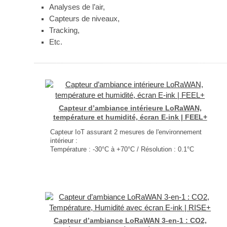
Analyses de l’air,
Capteurs de niveaux,
Tracking,
Etc.
Capteur d’ambiance intérieure LoRaWAN,
température et humidité, écran E-ink | FEEL+
Capteur IoT assurant 2 mesures de l'environnement
intérieur :
Température : -30°C à +70°C / Résolution : 0.1°C
Humidité : 0 – 100% / Résolution : 0.5%
Écran E-ink en façade
Double chiffrement AES128
Dimensions : 130 × 87 × 30 mm
Poids : 200g (pile comprise)
...
Capteur d’ambiance LoRaWAN 3-en-1 : CO2,