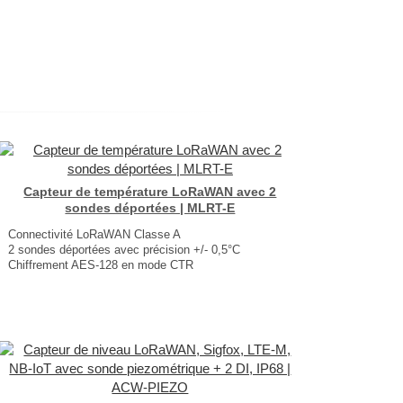
Capteur de température LoRaWAN avec 2
sondes déportées | MLRT-E
Connectivité LoRaWAN Classe A
2 sondes déportées avec précision +/- 0,5°C
Chiffrement AES‑128 en mode CTR
Communication radio toutes les 5 minutes
Installation facile et sans câblage
Autonomie jusqu'à 10 ans
Dimensions : 142 × 103 × 40 mm
Poids : 200 g
...