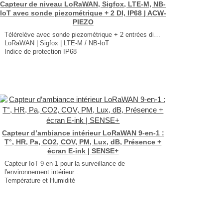
Capteur de niveau LoRaWAN, Sigfox, LTE-M, NB-
IoT avec sonde piezométrique + 2 DI, IP68 | ACW-
PIEZO
Télérelève avec sonde piezométrique + 2 entrées digitales
LoRaWAN | Sigfox | LTE-M / NB-IoT
Indice de protection IP68
Autonomie jusqu'à 10 ans
Géolocalisation par GNSS (version cellulaire)
Intégration directe de MQTT(s) (version cellulaire)
Dimension : 147 × 87 × 58 mm
Poids : 100g
...
Capteur d’ambiance intérieur LoRaWAN 9-en-1 :
T°, HR, Pa, CO2, COV, PM, Lux, dB, Présence +
écran E-ink | SENSE+
Capteur IoT 9-en-1 pour la surveillance de
l'environnement intérieur :
Température et Humidité
Pression Atmosphérique et PM (Particules fines)
CO2 et COV
Lux, Présence et Bruit
Écran E-ink en façade
Dimensions : 130 × 87 × 30 mm