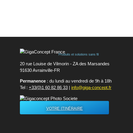
...
Produits et solutions sans fil
20 rue Louise de Vilmorin - ZA des Marsandes
91630 Avrainvilleㅤ-ㅤFR
Permanence
: du lundi au vendredi de 9h à 18h
Tel :
+33(0)1 60 82 86 33
|
info@giga-concept.fr
VOTRE ITINÉRAIRE