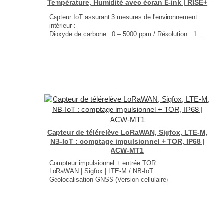
Température, Humidité avec écran E-ink | RISE+
Capteur IoT assurant 3 mesures de l'environnement
intérieur :
Dioxyde de carbone : 0 – 5000 ppm / Résolution : 1 ppm
Température : -30°C à +70°C / Résolution : 0.1°C
Humidité : 0 – 100% / Résolution : 0.5%
Écran E-ink en façade
Dimensions : 130 × 87 × 30 mm
Poids : 200g (pile comprise)
...
Capteur de télérelève LoRaWAN, Sigfox, LTE-M,
NB-IoT : comptage impulsionnel + TOR, IP68 |
ACW-MT1
Compteur impulsionnel + entrée TOR
LoRaWAN | Sigfox | LTE-M / NB-IoT
Géolocalisation GNSS (Version cellulaire)
Intégration MQTT (Version cellulaire)
Indice de protection IP68
Autonomie jusqu'à 10 ans
Dimension : 110 × 85 × 55mm
Poids : 100g