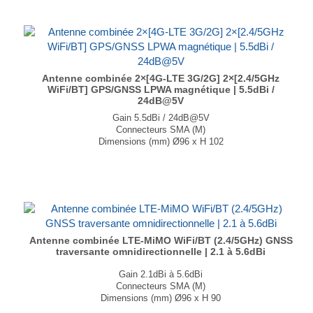
Antenne combinée 2×[4G-LTE 3G/2G] 2×[2.4/5GHz
WiFi/BT] GPS/GNSS LPWA magnétique | 5.5dBi /
24dB@5V
Gain 5.5dBi / 24dB@5V
Connecteurs SMA (M)
Dimensions (mm) Ø96 x H 102
T° de fonctionnement -40°C à +85°C
Disponible en noir et en blanc....
Antenne combinée LTE-MiMO WiFi/BT (2.4/5GHz) GNSS
traversante omnidirectionnelle | 2.1 à 5.6dBi
Gain 2.1dBi à 5.6dBi
Connecteurs SMA (M)
Dimensions (mm) Ø96 x H 90
T° de fonctionnement -40°C à +85°C