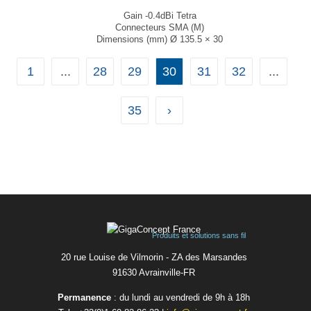
Gain -0.4dBi Tetra
Connecteurs SMA (M)
Dimensions (mm) Ø 135.5 × 30
T° de fonctionnement -40°C à +85°C
...
1
...
28
29
30
31
32
...
35
›
Produits et solutions sans fil
20 rue Louise de Vilmorin - ZA des Marsandes
91630 Avrainvilleㅤ-ㅤFR
Permanence
: du lundi au vendredi de 9h à 18h