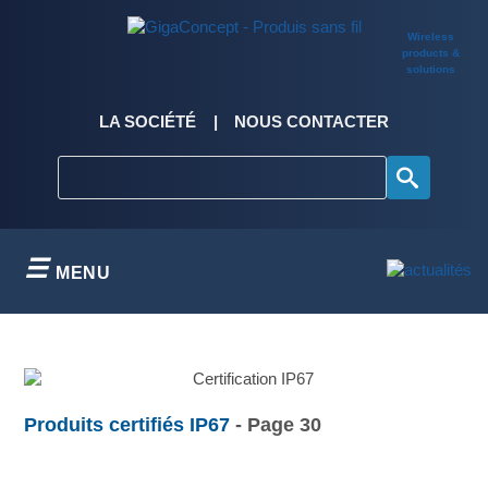
Skip
to
Wireless
content
products &
solutions
LA SOCIÉTÉ
NOUS CONTACTER
MENU
Produits certifiés IP67
- Page 30