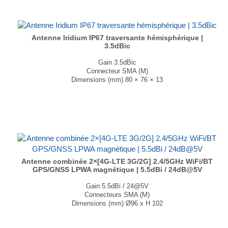
Antenne Iridium IP67 traversante hémisphérique |
3.5dBic
Gain 3.5dBic
Connecteur SMA (M)
Dimensions (mm) 80 × 76 × 13
T° de fonctionnement -40°C à +85°C
...
Antenne combinée 2×[4G-LTE 3G/2G] 2.4/5GHz WiFi/BT
GPS/GNSS LPWA magnétique | 5.5dBi / 24dB@5V
Gain 5.5dBi / 24@5V
Connecteurs SMA (M)
Dimensions (mm) Ø96 x H 102
T° de fonctionnement -40°C à +85°C
Disponible en noir et en blanc....