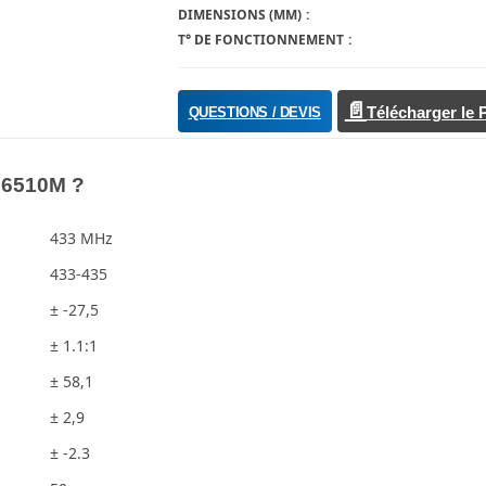
DIMENSIONS (MM)
T° DE FONCTIONNEMENT
QUESTIONS / DEVIS
Télécharger le
2J6510M ?
433 MHz
433-435
± -27,5
± 1.1:1
± 58,1
± 2,9
± -2.3