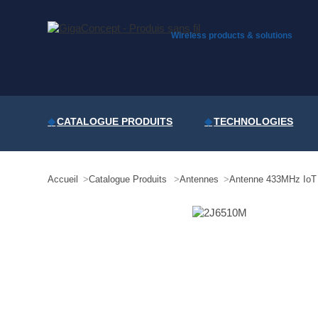
Skip
to
content
Wireless products & solutions
CATALOGUE PRODUITS
TECHNOLOGIES
Accueil
Catalogue Produits
Antennes
Antenne 433MHz IoT 