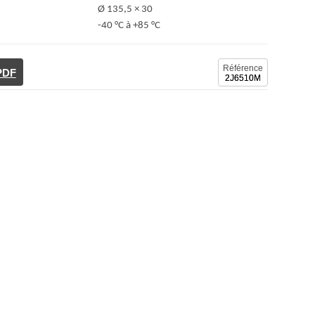
Ø 135,5 × 30
-40 °C à +85 °C
Référence
 PDF
2J6510M