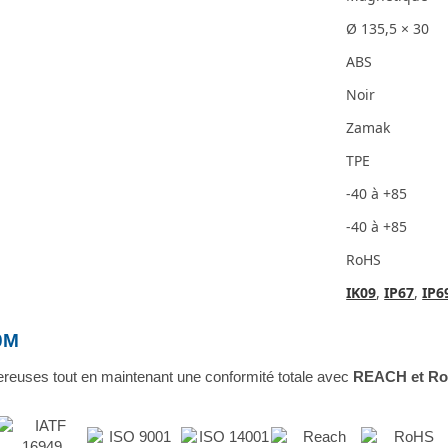
Ø 135,5 × 30
ABS
Noir
Zamak
TPE
-40 à +85
-40 à +85
RoHS
IK09
,
IP67
,
IP6
10M
reuses tout en maintenant une conformité totale avec
REACH et R