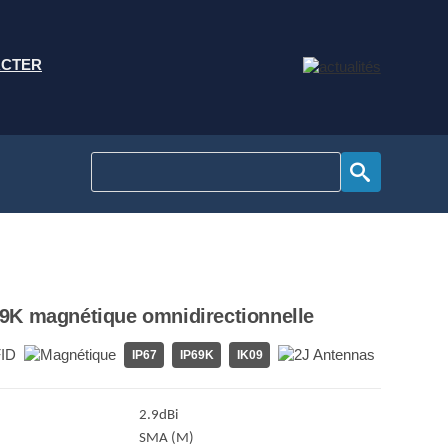
ACTER
K magnétique omnidirectionnelle
IP67
IP69K
IK09
2.9dBi
SMA (M)