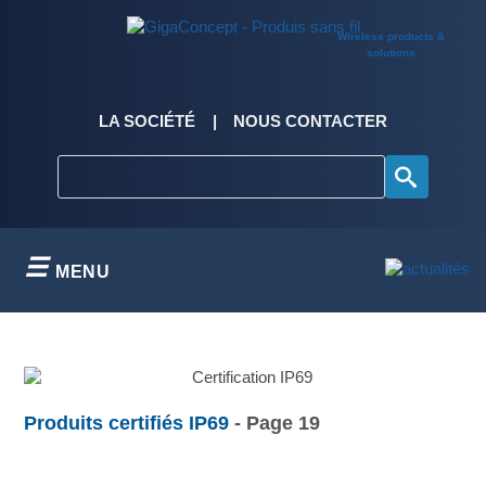
Skip
to
Wireless products &
content
solutions
LA SOCIÉTÉ
NOUS CONTACTER
MENU
Produits certifiés IP69
- Page 19