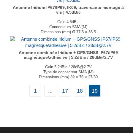
Antenne Iridium IP67/IP69, IK09, traversante montage à
vis | 4.5dBic
Gain 4.5dBic
Connecteurs SMA (M)
Dimensions (mm) Ø 77.3 × 36.5
T° de fonctionnement -40°C à +85°C
...
Antenne combinée Iridium + GPS/GNSS IP67/IP69
magnétique/adhésive | 5.2dBic / 28dB@2.7V
Gain 5.2dBic / 28dB@2.7V
Type de connecteur SMA (M)
Dimensions (mm) 89 × 76 × 27/30
T° de fonctionnement -40°C à +85°C
...
1
...
17
18
19