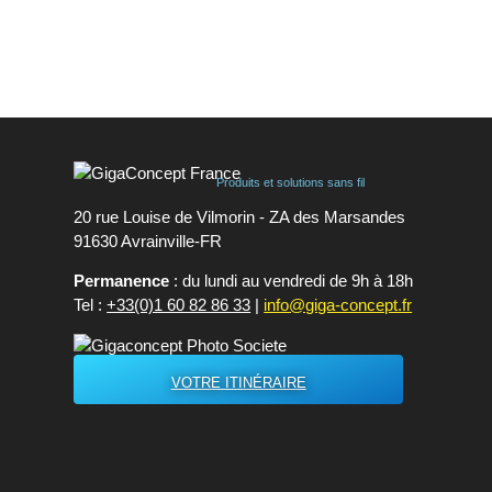
...
Produits et solutions sans fil
20 rue Louise de Vilmorin - ZA des Marsandes
91630 Avrainvilleㅤ-ㅤFR
Permanence
: du lundi au vendredi de 9h à 18h
Tel :
+33(0)1 60 82 86 33
|
info@giga-concept.fr
VOTRE ITINÉRAIRE