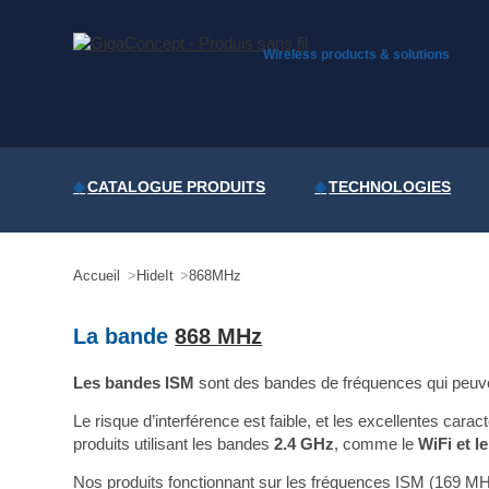
Skip
to
content
Wireless products & solutions
CATALOGUE PRODUITS
TECHNOLOGIES
Accueil
HideIt
868MHz
La bande
868 MHz
Les bandes ISM
sont des bandes de fréquences qui peuvent
Le risque d’interférence est faible, et les excellentes ca
produits utilisant les bandes
2.4 GHz
, comme le
WiFi et l
Nos produits fonctionnant sur les fréquences ISM (169 M