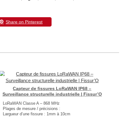
Share on Pinterest
Capteur de fissures LoRaWAN IP68 –
Surveillance structurelle industrielle | Fissur’O
LoRaWAN Classe A – 868 MHz
Plages de mesure / précisions :
Largueur d’une fissure : 1mm à 10cm
Précision :+/-250μm
Résolution 10μm
IP68
Dimensions : 150 × Ø48 mm