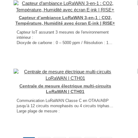
...
Capteur d’ambiance LoRaWAN 3-en-1 : CO2,
Température, Humidité avec écran E-ink | RISE+
Capteur IoT assurant 3 mesures de l'environnement
intérieur :
Dioxyde de carbone : 0 – 5000 ppm / Résolution : 1 ppm
Température : -30°C à +70°C / Résolution : 0.1°C
Humidité : 0 – 100% / Résolution : 0.5%
Écran E-ink en façade
Dimensions : 130 × 87 × 30 mm
Poids : 200g (pile comprise)
...
Centrale de mesure électrique multi-circuits
LoRaWAN | CTH01
Communication LoRaWAN Classe C en OTAA/ABP
jusqu’à 12 circuits monophasés ou 4 circuits triphasés
Large plage de mesure :
Compatible avec des CT de 100A à 4000A ;
Bobines Rogowski .
Mesure du THD pour l’analyse de la qualité d’énergie
Installation non intrusive
Dimensions : 49,3 × 98 × 90 mm