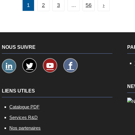
1
2
3
...
56
›
Poids : 163 g
...
NOUS SUIVRE
PA
NE
LIENS UTILES
Catalogue PDF
Services R&D
Nos partenaires