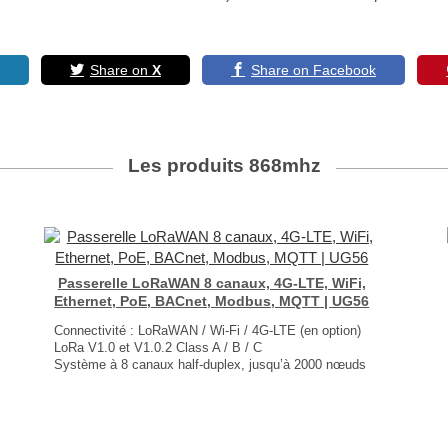
Share on
X
Share on Facebook
Les produits
868mhz
Passerelle LoRaWAN 8 canaux, 4G-LTE, WiFi,
Ethernet, PoE, BACnet, Modbus, MQTT | UG56
Connectivité : LoRaWAN / Wi-Fi / 4G-LTE (en option)
LoRa V1.0 et V1.0.2 Class A / B / C
Système à 8 canaux half-duplex, jusqu’à 2000 nœuds
1 port RJ45 Ethernet PoE
Prise en charge BACnet, Modbus, MQTT
Dimensions : 110 × 75 × 24 mm
Poids : 186 gr