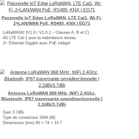
Poids : 500 g
...
Passerelle IoT Edge LoRaWAN, LTE Cat1, Wi-Fi,
2×LAN/WAN PoE, RS485, KNX | EG71
LoRaWAN® (V1.0 / V1.0.2 – Classes A, B et C)
4G LTE Cat‑1 pour la redondance réseau
2× Ethernet Gigabit avec PoE intégré
Interfaces terrain KNX, M‑Bus et 2× RS‑485*
Protocoles : MQTT, HTTP, BACnet, Modbus TCP / RTU
Dimensions : 123 × 90 × 36 mm
Poids : 375,6 g
* M‑Bus selon version / disponibilité firmware...
Antenne LoRaWAN 868 MHz, WiFi 2.4Ghz,
Bluetooth, IP67 traversante omnidirectionnelle |
2.2dBi/3.7dBi
Gain 3.7dBi
Type de connecteur SMA (M)
Dimensions (mm) 80 × 74 × 14.7
T° de fonctionnement -40°C à +85°C
...