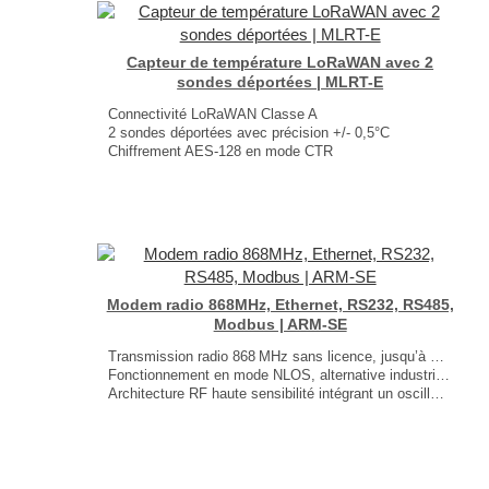
Poids : 200g (pile comprise)
...
Capteur de température LoRaWAN avec 2
sondes déportées | MLRT-E
Connectivité LoRaWAN Classe A
2 sondes déportées avec précision +/- 0,5°C
Chiffrement AES‑128 en mode CTR
Communication radio toutes les 5 minutes
Installation facile et sans câblage
Autonomie jusqu'à 10 ans
Dimensions : 142 × 103 × 40 mm
Poids : 200 g
...
Modem radio 868MHz, Ethernet, RS232, RS485,
Modbus | ARM-SE
Transmission radio 868 MHz sans licence, jusqu’à 500 mW
Fonctionnement en mode NLOS, alternative industrielle au Wi‑Fi
Architecture RF haute sensibilité intégrant un oscillateur TCXO
1× port Ethernet TCP/IP
1× port RS232/485
Fonctionnement multimode : passerelle Modbus TCP/RTU, point‑à‑point et répéteur radio
Dimensions : 105 × 105 × 31 mm
Poids : 250 g