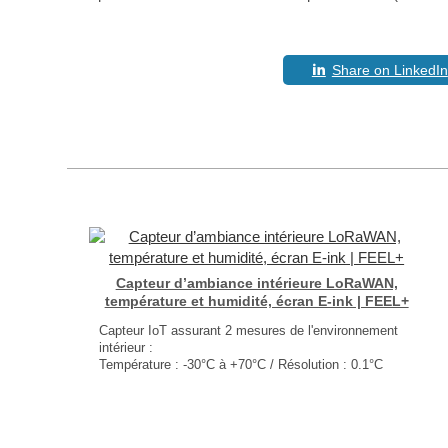
Share on LinkedIn
Capteur d’ambiance intérieure LoRaWAN,
température et humidité, écran E-ink | FEEL+
Capteur IoT assurant 2 mesures de l'environnement
intérieur :
Température : -30°C à +70°C / Résolution : 0.1°C
Humidité : 0 – 100% / Résolution : 0.5%
Écran E-ink en façade
Double chiffrement AES128
Dimensions : 130 × 87 × 30 mm