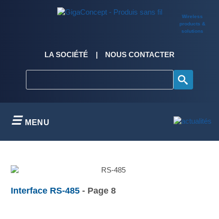
Skip
to
Wireless
content
products &
solutions
LA SOCIÉTÉ
NOUS CONTACTER
MENU
Interface RS-485
- Page 8