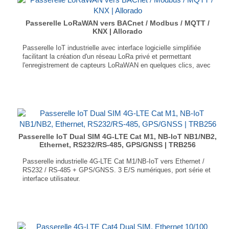
...
Passerelle LoRaWAN vers BACnet / Modbus / MQTT /
KNX | Allorado
Passerelle IoT industrielle avec interface logicielle simplifiée
facilitant la création d'un réseau LoRa privé et permettant
l'enregistrement de capteurs LoRaWAN en quelques clics, avec
transcodage vers différents protocoles :
Mappeur LoRa® vers BACnet / IP
Mappeur LoRa® vers Modbus
Mappeur LoRa® vers MQTT
Mappeur LoRa® vers KNX
2 ports Ethernet 100/1000 Mbit/s 1 port COM (RS232 / RS422 /
RS-485) Dimensions : 37 × 142 × 100 mm...
Passerelle IoT Dual SIM 4G-LTE Cat M1, NB-IoT NB1/NB2,
Ethernet, RS232/RS-485, GPS/GNSS | TRB256
Passerelle industrielle 4G-LTE Cat M1/NB-IoT vers Ethernet /
RS232 / RS-485 + GPS/GNSS. 3 E/S numériques, port série et
interface utilisateur.
4G-LTE Cat M1 / NB-IoT
Double emplacement mini SIM
RS232 / RS-485
GPS, GLONASS, BeiDou, Galileo, and QZSS
Dimensions : 83 × 25 × 74.2 mm