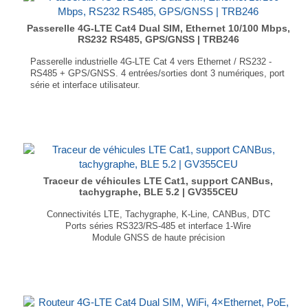
Poids : 165g
...
Passerelle 4G-LTE Cat4 Dual SIM, Ethernet 10/100 Mbps,
RS232 RS485, GPS/GNSS | TRB246
Passerelle industrielle 4G-LTE Cat 4 vers Ethernet / RS232 -
RS485 + GPS/GNSS. 4 entrées/sorties dont 3 numériques, port
série et interface utilisateur.
4G-LTE Cat4 / Ethernet 10/100 Mbps
Double emplacement mini SIM
Port série RS232 / RS-485
MODBUS / MQTT / BACNET
GPS, GLONASS, BeiDou, Galileo et QZSS
Poids : 165g
...
Traceur de véhicules LTE Cat1, support CANBus,
tachygraphe, BLE 5.2 | GV355CEU
Connectivités LTE, Tachygraphe, K-Line, CANBus, DTC
Ports séries RS323/RS-485 et interface 1-Wire
Module GNSS de haute précision
Prise en charge des normes J1939 & J1708
Alarme de remorquage, détection des collisions
Dimensions : 94 × 58.5 × 21 mm
Poids : 92 g
...