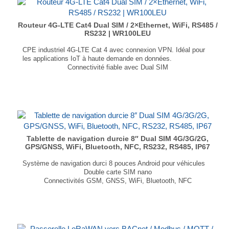
Routeur 4G-LTE Cat4 Dual SIM / 2×Ethernet, WiFi, RS485 /
RS232 | WR100LEU
CPE industriel 4G-LTE Cat 4 avec connexion VPN. Idéal pour
les applications IoT à haute demande en données.
Connectivité fiable avec Dual SIM
IEEE 802.11 a/b/g/n 2.4GHz
Connexion Sécurisée / VPN
2 Interfaces Ethernet (1 WAN/LAN, 1 LAN)
Port série RS485 ou RS232
...
Tablette de navigation durcie 8″ Dual SIM 4G/3G/2G,
GPS/GNSS, WiFi, Bluetooth, NFC, RS232, RS485, IP67
Système de navigation durci 8 pouces Android pour véhicules
Double carte SIM nano
Connectivités GSM, GNSS, WiFi, Bluetooth, NFC
Ethernet et LoRaWAN en option
E/S numériques, 2× GPI ; 2× GPO, RS-232, RS-485
Emplacement carte SD jusqu'à 512Go
Dimensions : 207 × 137,5 × 15 mm
Poids : 528 g