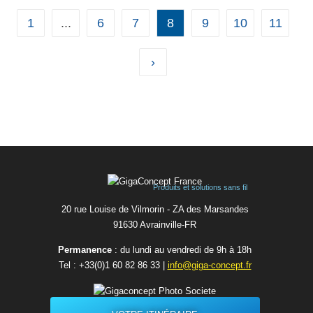
WiFi,
Ethernet / RS232/RS-485
1
...
6
7
8
9
10
11
12 mesures météo haute précision
T°, HR, hPa, Précipitations (Start/Stop),
Vitesse et direction du vent, alittude,
Radiation, UV et LUX,
›
Particules fines : PM2.5 et PM10
...
Produits et solutions sans fil
20 rue Louise de Vilmorin - ZA des Marsandes
91630 Avrainvilleㅤ-ㅤFR
Permanence
: du lundi au vendredi de 9h à 18h
Tel :
+33(0)1 60 82 86 33
|
info@giga-concept.fr