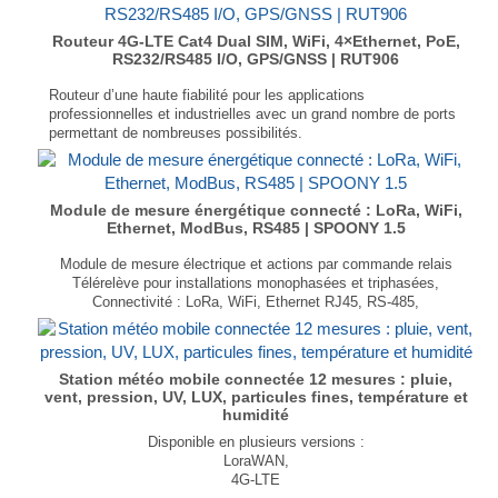
Routeur 4G-LTE Cat4 Dual SIM, WiFi, 4×Ethernet, PoE,
RS232/RS485 I/O, GPS/GNSS | RUT906
Routeur d’une haute fiabilité pour les applications
professionnelles et industrielles avec un grand nombre de ports
permettant de nombreuses possibilités.
4G-LTE Cat 4, 3G, 2G
GPS, GLONASS, BeiDou, Galileo et QZSS
6 entrées/sorties digitales
2x Cartes SIM
Module de mesure énergétique connecté : LoRa, WiFi,
Ethernet, ModBus, RS485 | SPOONY 1.5
3x SMA / 2x RP-SMA
...
Module de mesure électrique et actions par commande relais
Télérelève pour installations monophasées et triphasées,
Connectivité : LoRa, WiFi, Ethernet RJ45, RS-485,
Protocoles : Modbus, HTML, HTTPs REST, MQTTs, FTP, SSDP, NBNS,
Plage d'alimentation : 80-270 VAC, 50-60Hz. 0.2A max
S'interface nativement avec Open Graph,
Taille compacte : 90 × 53 × 62 mm,
Station météo mobile connectée 12 mesures : pluie,
vent, pression, UV, LUX, particules fines, température et
Indice de protection IP20
humidité
Poids : 200gr
...
Disponible en plusieurs versions :
LoraWAN,
4G-LTE