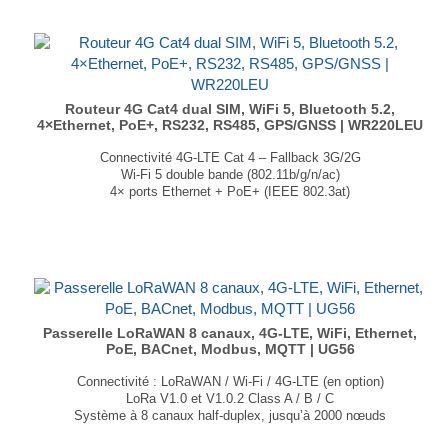
Poids : 132 gr
...
Routeur 4G Cat4 dual SIM, WiFi 5, Bluetooth 5.2,
4×Ethernet, PoE+, RS232, RS485, GPS/GNSS | WR220LEU
Connectivité 4G-LTE Cat 4 – Fallback 3G/2G
Wi-Fi 5 double bande (802.11b/g/n/ac)
4× ports Ethernet + PoE+ (IEEE 802.3at)
GNSS : GPS, GLONASS, BeiDou, Galileo et QZSS
Bluetooth 5.2
Dimensions : 110 × 45 × 95 mm
Poids : 408 g
...
Passerelle LoRaWAN 8 canaux, 4G-LTE, WiFi, Ethernet,
PoE, BACnet, Modbus, MQTT | UG56
Connectivité : LoRaWAN / Wi-Fi / 4G-LTE (en option)
LoRa V1.0 et V1.0.2 Class A / B / C
Système à 8 canaux half-duplex, jusqu’à 2000 nœuds
1 port RJ45 Ethernet PoE