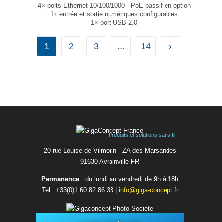
4× ports Ethernet 10/100/1000 - PoE passif en option
1× entrée et sortie numériques configurables
1× port USB 2.0
Modbus TCP, DNP3, DLMS/COSEM, OPC UA
Modbus‑to‑MQTT Gateway
1
2
3
...
14
›
Capacités VPN étendues
Dimensions : 115 × 32.2 × 95.2 mm
Poids : 345 g
...
Produits et solutions sans fil
20 rue Louise de Vilmorin - ZA des Marsandes
91630 Avrainvilleㅤ-ㅤFR
Permanence
: du lundi au vendredi de 9h à 18h
Tel :
+33(0)1 60 82 86 33
|
info@giga-concept.fr