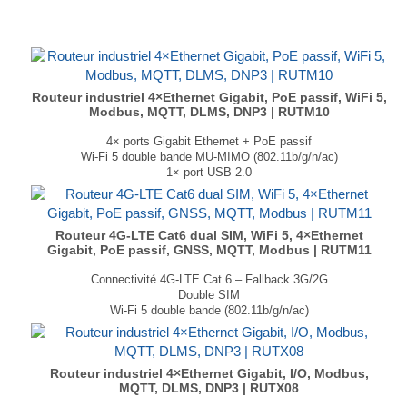
Prise en charge BACnet, Modbus, MQTT
Dimensions : 110 × 75 × 24 mm
Poids : 186 gr
...
Routeur industriel 4×Ethernet Gigabit, PoE passif, WiFi 5,
Modbus, MQTT, DLMS, DNP3 | RUTM10
4× ports Gigabit Ethernet + PoE passif
Wi-Fi 5 double bande MU-MIMO (802.11b/g/n/ac)
1× port USB 2.0
Modbus TCP, DNP3, DLMS/COSEM, OPC UA
Modbus‑to‑MQTT Gateway
Capacités VPN étendues
Dimensions : 115 × 32.2 × 95.2 mm
Routeur 4G-LTE Cat6 dual SIM, WiFi 5, 4×Ethernet
Gigabit, PoE passif, GNSS, MQTT, Modbus | RUTM11
Poids : 359 g
...
Connectivité 4G-LTE Cat 6 – Fallback 3G/2G
Double SIM
Wi-Fi 5 double bande (802.11b/g/n/ac)
4× ports Gigabit Ethernet + PoE passif
GNSS : GPS, GLONASS, BeiDou, Galileo et QZSS
Dimensions : 115 × 44.2 × 95.1 mm
Poids : 460 g
Routeur industriel 4×Ethernet Gigabit, I/O, Modbus,
...
MQTT, DLMS, DNP3 | RUTX08