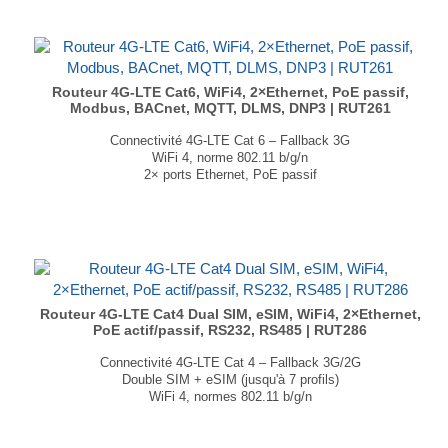
Certifiée IP67
Dimensions :
Sans antennes : 320 × 134 × 126 mm
Avec antennes : 320 × 134 × 208 mm
Poids : 1650 g
...
Routeur 4G-LTE Cat6, WiFi4, 2×Ethernet, PoE passif,
Modbus, BACnet, MQTT, DLMS, DNP3 | RUT261
Connectivité 4G-LTE Cat 6 – Fallback 3G
WiFi 4, norme 802.11 b/g/n
2× ports Ethernet, PoE passif
1× entrée / sortie numérique
Modbus TCP, BACnet, DNP3, DLMS/COSEM, OPC UA
Capacités VPN étendues
Dimensions : 83 × 25 × 74 mm
Poids : 132 gr
...
Routeur 4G-LTE Cat4 Dual SIM, eSIM, WiFi4, 2×Ethernet,
PoE actif/passif, RS232, RS485 | RUT286
Connectivité 4G-LTE Cat 4 – Fallback 3G/2G
Double SIM + eSIM (jusqu'à 7 profils)
WiFi 4, normes 802.11 b/g/n
2 ports Ethernet, PoE actif et passif
Interfaces série (RS-232/RS-485) : MQTT, BACnet, Modbus
Dimensions : 83 × 25 × 83 mm