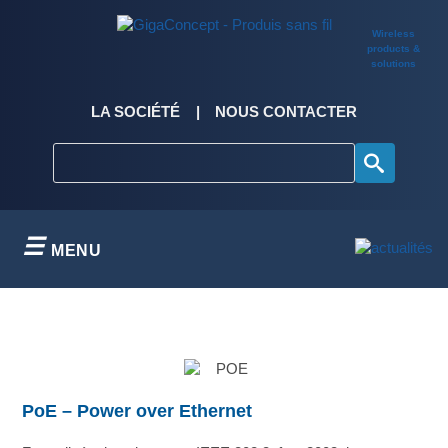
Skip
to
Wireless
content
products &
solutions
LA SOCIÉTÉ
NOUS CONTACTER
MENU
PoE – Power over Ethernet