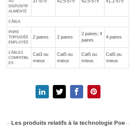
37-57V
42.5-57V
42.5-57V
41.1-57V
AU 
DISPOSITIF 
ALIMENTÉ
CÂBLE
PAIRE 
2 paires; 4
2 paires
2 paires
4 paires
TORSADÉE 
paires
EMPLOYÉE
CÂBLES 
Cat3 ou
Cat5 ou
Cat5 ou
Cat5 ou
COMPATIBL
mieux
mieux
mieux
mieux
ES
Les produits relatifs à la technologie
Poe