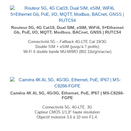
Routeur 5G, 4G Cat19, Dual SIM, eSIM, WiFi6, 5×Ethernet
Gb, PoE, I/O, MQTT, Modbus, BACnet, GNSS | RUTC54
Connectivité 5G – Fallback 4G-LTE Cat 19/3G
Double SIM + eSIM (jusqu’à 7 profils)
Wi-Fi 6 double bande MU-MIMO (802.11b/g/n/ac/ax)
5× ports Gigabit Ethernet + PoE passif
GNSS : GPS, GLONASS, BeiDou, Galileo et QZSS
Dimensions : 132 × 44.2 × 104 mm
Poids : 500 g
...
Caméra 4K AI, 5G, 4G/3G, Ethernet, PoE, IP67 | MS-C8266-
FGPE
Connectivité 5G, 4G-LTE, 3G
Capteur CMOS 1/1,8" haute résolution
Objectif motorisé 3,6 à 10 mm F1.4.
Puce IA pour analyses avancées : vidéo, visages, comptage
Résolution 4K (3840×2160 px) à 30 fps