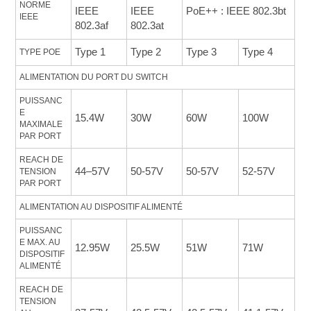
NORME 
IEEE
IEEE
PoE++ : IEEE 802.3bt
IEEE
802.3af
802.3at
Type 1
Type 2
Type 3
Type 4
TYPE POE
ALIMENTATION DU PORT DU SWITCH
PUISSANC
E 
15.4W
30W
60W
100W
MAXIMALE 
PAR PORT
REACH DE 
44–57V
50-57V
50-57V
52-57V
TENSION 
PAR PORT
ALIMENTATION AU DISPOSITIF ALIMENTÉ
PUISSANC
E MAX. AU 
12.95W
25.5W
51W
71W
DISPOSITIF 
ALIMENTÉ
REACH DE 
TENSION 