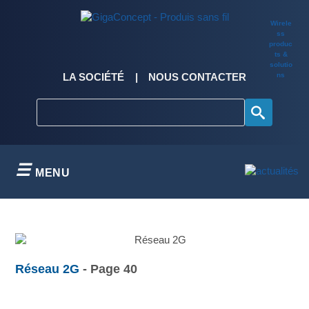
Skip
to
Wirele
content
ss
produc
ts &
solutio
ns
LA SOCIÉTÉ
NOUS CONTACTER
MENU
Réseau 2G
- Page 40