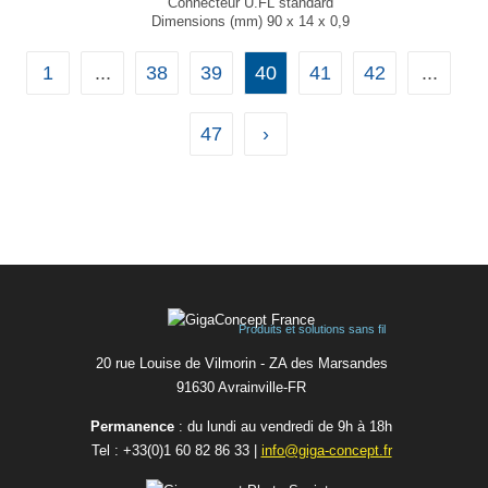
Connecteur U.FL standard
Dimensions (mm) 90 x 14 x 0,9
T° de fonctionnement -40 °C à +85 °C
...
1
...
38
39
40
41
42
...
47
›
Produits et solutions sans fil
20 rue Louise de Vilmorin - ZA des Marsandes
91630 Avrainvilleㅤ-ㅤFR
Permanence
: du lundi au vendredi de 9h à 18h
Tel :
+33(0)1 60 82 86 33
|
info@giga-concept.fr