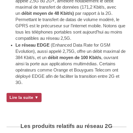
appelé 2,5G ou 2G+, améliore notablement le débit
maximal de transfert de données (171,2 Kbit/s, avec
un
débit moyen de 48 Kbit/s)
par rapport à la 2G.
Permettant le transfert de datas de volume modéré, le
GPRS est le précurseur sur l’internet mobile. Notons que
tous les téléphones portables sont aujourd’hui au moins
compatibles au réseau 2,5G.
Le réseau EDGE
(Enhanced Data Rate for GSM
Evolution), aussi appelé 2,75G, offre un débit maximal de
384 Kbit/s, et un
débit moyen de 100 Kbit/s
, ouvrant
ainsi la porte aux applications multimédias. Certains
opérateurs comme Orange et Bouygues Telecom ont
déployé EDGE afin de faciliter la transition entre 2G et
3G.
Lire la suite ▼
Les produits relatifs au réseau
2G