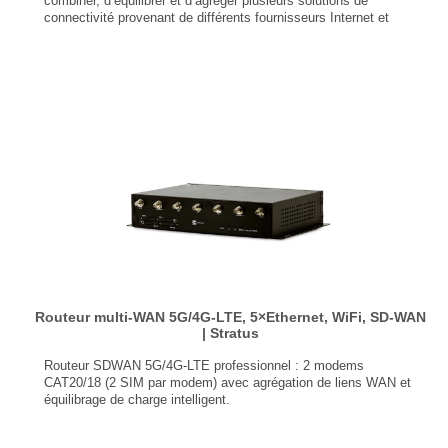
combiner, d’équilibrer et d’agréger plusieurs solutions de
connectivité provenant de différents fournisseurs Internet et
protocoles (5G/4G-LTE, Fibre, ADSL, …).
2 modems 5G / CAT12 - Double SIM
1 modem CAT6, CAT11 ou LTE450
6 cartes SIM (deux cartes par modem)
3 ports Ethernet M12 Gb (WAN ou LAN)
WiFi – 2.4/5GHz Max 1300 Mbit/s (WAN ou LAN)
GPS
...
Routeur multi-WAN 5G/4G-LTE, 5×Ethernet, WiFi, SD-WAN
| Stratus
Routeur SDWAN 5G/4G-LTE professionnel : 2 modems
CAT20/18 (2 SIM par modem) avec agrégation de liens WAN et
équilibrage de charge intelligent.
5 ports Ethernet Gigabit (LAN/WAN)
2 modems CAT20/18 (4 SIM)