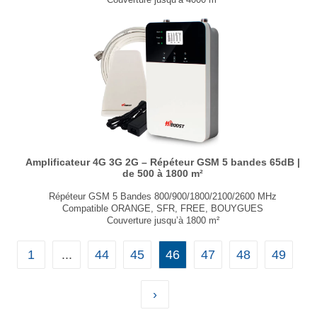
Ajustement automatique du gain
Application smartphone
Conforme aux normes ETSI et 3GPP
Certifié CE RED et RoHS
Kit Starter avec antennes et câbles
...
Amplificateur 4G 3G 2G – Répéteur GSM 5 bandes 65dB |
de 500 à 1800 m²
Répéteur GSM 5 Bandes 800/900/1800/2100/2600 MHz
Compatible ORANGE, SFR, FREE, BOUYGUES
Couverture jusqu’à 1800 m²
Contrôle de l'auto-oscillation
Ajustement automatique du gain
1
...
44
45
46
47
48
49
Antenne indoor intégrée
Kit Starter avec antennes et câbles
Conforme aux normes ETSI et 3GPP
Certifié CE RED et RoHS
›
...