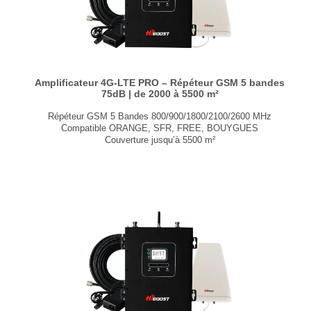
Amplificateur 4G-LTE PRO – Répéteur GSM 5 bandes
75dB | de 2000 à 5500 m²
Répéteur GSM 5 Bandes 800/900/1800/2100/2600 MHz
Compatible ORANGE, SFR, FREE, BOUYGUES
Couverture jusqu’à 5500 m²
Ajustement automatique du gain
Application smartphone
Conforme aux normes ETSI et 3GPP
Certifié CE RED et RoHS
Kit Starter avec antennes et câbles
...