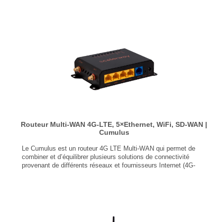
WiFI double-bande 2,4GHz / 5GHz + GPS
Capacité d’équilibrage de charge de 1 Gbps
Performance VPN de 280 Mbps
...
Routeur Multi-WAN 4G-LTE, 5×Ethernet, WiFi, SD-WAN |
Cumulus
Le Cumulus est un routeur 4G LTE Multi-WAN qui permet de
combiner et d’équilibrer plusieurs solutions de connectivité
provenant de différents réseaux et fournisseurs Internet (4G-
LTE, Fibre, ADSL, …).
1 modem 4G/LTE (CAT.4 ou CAT.6)
WiFI 802.11 b/g/n/ac (2.4 GHz)
5 ports Ethernet Gigabit (RJ45)
Jusqu’à 6 WAN simultanés
Capacité d’équilibrage jusqu'à 95 Mbps