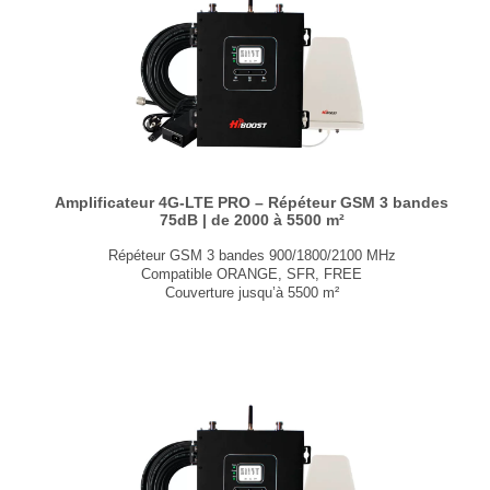
Performance VPN de 60 Mbps
...
Amplificateur 4G-LTE PRO – Répéteur GSM 3 bandes
75dB | de 2000 à 5500 m²
Répéteur GSM 3 bandes 900/1800/2100 MHz
Compatible ORANGE, SFR, FREE
Couverture jusqu’à 5500 m²
Ajustement automatique du gain
Application smartphone
Conforme aux normes ETSI et 3GPP
Certifié CE RED et RoHS
Kit Starter avec antennes et câbles
...