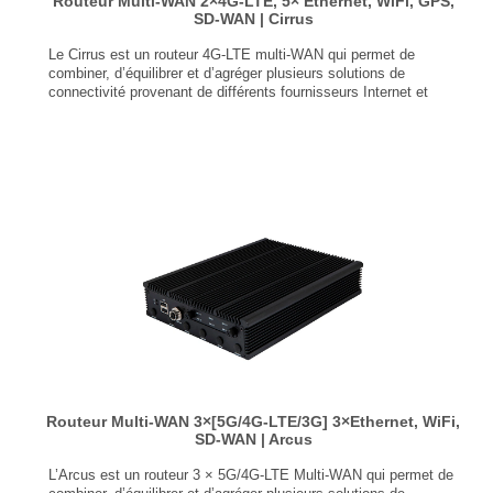
Routeur Multi-WAN 2×4G-LTE, 5× Ethernet, WiFi, GPS,
SD-WAN | Cirrus
Le Cirrus est un routeur 4G-LTE multi-WAN qui permet de
combiner, d’équilibrer et d’agréger plusieurs solutions de
connectivité provenant de différents fournisseurs Internet et
protocoles (4G-LTE, Fibre, ADSL, …)
5x RJ45, 1x WiFi utilisé en WAN ou en LAN
1x USB qui peut être utilisé en WAN
2x miniPCIe LTE modem pour WAN (<100 Mbit/s)
Capacité d’équilibrage de charge de 95 Mbit/s
Double carte SIM
GPS
...
Routeur Multi-WAN 3×[5G/4G-LTE/3G] 3×Ethernet, WiFi,
SD-WAN | Arcus
L’Arcus est un routeur 3 × 5G/4G-LTE Multi-WAN qui permet de