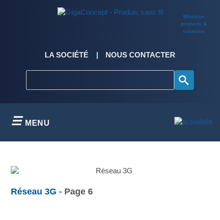
Skip
to
Wireless
content
products &
solutions
LA SOCIÉTÉ
NOUS CONTACTER
MENU
Réseau 3G
- Page 6