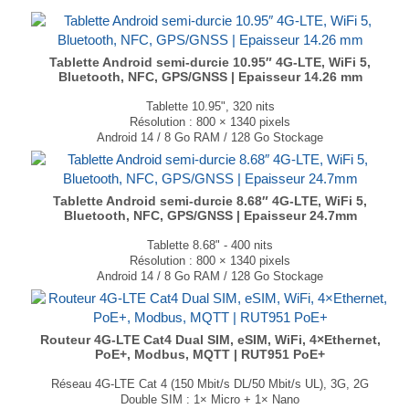
Poids : 271g
...
Tablette Android semi-durcie 10.95″ 4G-LTE, WiFi 5,
Bluetooth, NFC, GPS/GNSS | Epaisseur 14.26 mm
Tablette 10.95", 320 nits
Résolution : 800 × 1340 pixels
Android 14 / 8 Go RAM / 128 Go Stockage
Processeur MediaTek Helio G99 M8781 Octa-core
Connectivité : 4G-LTE, WiFi, Ethernet, Bluetooth, NFC
GPS, GLONASS, Galileo, BeiDou, A-GPS
Caméra avant 32MP et caméra arrière 48MP
Tablette Android semi-durcie 8.68″ 4G-LTE, WiFi 5,
Bluetooth, NFC, GPS/GNSS | Epaisseur 24.7mm
Dimensions : 262.8 × 177.4 × 14.26mm
Poids : 770 g
Tablette 8.68" - 400 nits
...
Résolution : 800 × 1340 pixels
Android 14 / 8 Go RAM / 128 Go Stockage
Processeur MediaTek Helio G99 M8781 Octa-core
Connectivité : 4G-LTE, WiFi, Ethernet, Bluetooth, NFC
GPS, GLONASS, Galileo, BeiDou, A-GPS
Caméra avant 32MP et caméra arrière 48MP
Routeur 4G-LTE Cat4 Dual SIM, eSIM, WiFi, 4×Ethernet,
PoE+, Modbus, MQTT | RUT951 PoE+
Dimensions : 227.7 × 150.8 × 24.7 mm
Poids : 570 g
Réseau 4G-LTE Cat 4 (150 Mbit/s DL/50 Mbit/s UL), 3G, 2G
...
Double SIM : 1× Micro + 1× Nano