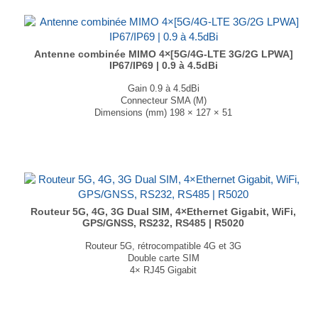
Dimensions : 100 × 30 × 93,4 mm
Poids : 241 gr
...
Antenne combinée MIMO 4×[5G/4G-LTE 3G/2G LPWA]
IP67/IP69 | 0.9 à 4.5dBi
Gain 0.9 à 4.5dBi
Connecteur SMA (M)
Dimensions (mm) 198 × 127 × 51
T° de fonctionnement -40°C à +85°C
Disponible en noir et en blanc....
Routeur 5G, 4G, 3G Dual SIM, 4×Ethernet Gigabit, WiFi,
GPS/GNSS, RS232, RS485 | R5020
Routeur 5G, rétrocompatible 4G et 3G
Double carte SIM
4× RJ45 Gigabit
Wi-Fi
Interfaces RS-232 & RS-485
GPS, GLONASS, Galileo, BeiDou, QZSS