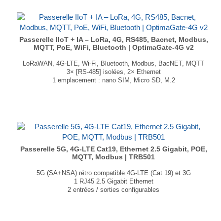
Passerelle IIoT + IA – LoRa, 4G, RS485, Bacnet, Modbus,
MQTT, PoE, WiFi, Bluetooth | OptimaGate-4G v2
LoRaWAN, 4G-LTE, Wi-Fi, Bluetooth, Modbus, BacNET, MQTT
3× [RS-485] isolées, 2× Ethernet
1 emplacement : nano SIM, Micro SD, M.2
1 port HDMI 2.0
Logiciel de configuration simplifiée pré-installé
Dimensions : 130 × 93 × 49.6mm
Poids : 560g
...
Passerelle 5G, 4G-LTE Cat19, Ethernet 2.5 Gigabit, POE,
MQTT, Modbus | TRB501
5G (SA+NSA) rétro compatible 4G-LTE (Cat 19) et 3G
1 RJ45 2.5 Gigabit Ethernet
2 entrées / sorties configurables
Prise en charge MQTT, Modbus
1 interface réseau virtuelle via micro USB
1 emplacement SIM (Mini SIM – 2FF)