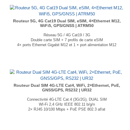
Dimensions : 48 × 100 × 125 mm
Poids : 500g
...
Routeur 5G, 4G Cat19 Dual SIM, eSIM, 4×Ethernet M12,
WiFi5, GPS/GNSS | ATRM50
Réseau 5G / 4G Cat19 / 3G
Double carte SIM + 7 profils de carte eSIM
4× ports Ethernet Gigabit M12 et 1 × port alimentation M12
Wi-Fi 5 double bande (802.11ac) 867 Mbit/s
GPS, GLONASS, Galileo, Beidou, QZSS
Certifié EN 45545-2 et EN 50155
Dimensions : 167 × 46.2 × 112.4 mm
Poids : 550g
...
Routeur Dual SIM 4G-LTE Cat4, WiFi, 2×Ethernet, PoE,
GNSS/GPS, RS232 | UR32
Connectivité 4G-LTE Cat.4 (3G/2G), DUAL SIM
WI-Fi 2,4 GHz IEEE 802.11 b/g/n
2× RJ45 10/100 Mbps + PoE PSE 802.3 af/at
GPS, GLONASS, Beidou, Galileo, QZSS (en option)
1× RS232 (RS485 en option)
Certifié RED
Dimensions : 108 × 90 × 26mm