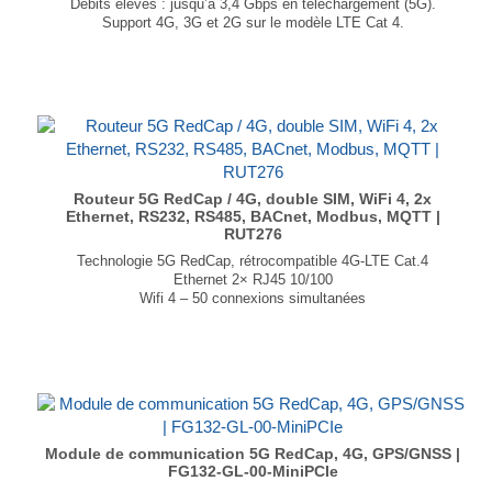
Débits élevés : jusqu’à 3,4 Gbps en téléchargement (5G).
Support 4G, 3G et 2G sur le modèle LTE Cat 4.
Interfaces : GPIO 40 broches, USB Type-C, Nano SIM et eSIM.
Compatible Teltonika RMS
Dimensions :
Versions 5G RedCap et 4G : 56 × 23.11 × 95.48 mm
Version 5G : 56 × 23.11 × 100.8 mm
Poids : 57g
...
Routeur 5G RedCap / 4G, double SIM, WiFi 4, 2x
Ethernet, RS232, RS485, BACnet, Modbus, MQTT |
RUT276
Technologie 5G RedCap, rétrocompatible 4G-LTE Cat.4
Ethernet 2× RJ45 10/100
Wifi 4 – 50 connexions simultanées
Interfaces RS232 et RS485
Processeur Mediatek, 580 MHz, MIPS
Prise CC industrielle à 2 broches
Dimensions : 83 × 25 × 83mm
Poids : 132g
...
Module de communication 5G RedCap, 4G, GPS/GNSS |
FG132-GL-00-MiniPCIe