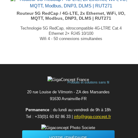
4 ports RJ45 Fast Ethernet avec fonctionnalité VLAN
GNSS - NTRIP, services de localisation et synchronisation temporelle
Dimensions : 110 × 50 × 100mm
Routeur 5G RedCap / 4G-LTE, 2x Ethernet, WiFi, I/O,
MQTT, Modbus, DNP3, DLMS | RUT271
Poids : 295g
...
Technologie 5G RedCap, rétrocompatible 4G-LTRE Cat.4
Ethernet 2× RJ45 10/100
Wifi 4 - 50 connexions simultanées
Processeur Mediatek, 580 MHz, MIPS
Mémoire Flash 16 Mo, RAM 128 Mo
Prise CC industrielle à 4 broches
2 antennes SMA pour mobile, 1 RP-SMA pour le WiFi
Dimensions : 83 × 25 × 74mm
Poids : 130g
...
Produits et solutions sans fil
20 rue Louise de Vilmorin - ZA des Marsandes
91630 Avrainvilleㅤ-ㅤFR
Permanence
: du lundi au vendredi de 9h à 18h
Tel :
+33(0)1 60 82 86 33
|
info@giga-concept.fr