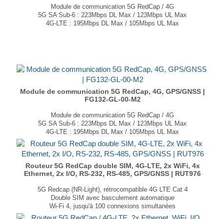
Module de communication 5G RedCap / 4G
5G SA Sub-6 : 223Mbps DL Max / 123Mbps UL Max
4G-LTE : 195Mbps DL Max / 105Mbps UL Max
Récepteur GNSS intégré (en option)
Format MiniPCIe
Dimensions : 30 × 52 × 3.1mm
...
Module de communication 5G RedCap, 4G, GPS/GNSS |
FG132-GL-00-M2
Module de communication 5G RedCap / 4G
5G SA Sub-6 : 223Mbps DL Max / 123Mbps UL Max
4G-LTE : 195Mbps DL Max / 105Mbps UL Max
Récepteur GNSS intégré (en option)
Format M.2
Dimensions : 30 × 52 × 3.1mm
...
Routeur 5G RedCap double SIM, 4G-LTE, 2x WiFi, 4x
Ethernet, 2x I/O, RS-232, RS-485, GPS/GNSS | RUT976
5G Redcap (NR-Light), rétrocompatible 4G LTE Cat 4
Double SIM avec basculement automatique
Wi-Fi 4, jusqu'à 100 connexions simultanées
Interfaces série (RS232 et RS485), MQTT, BACnet, OPC UA