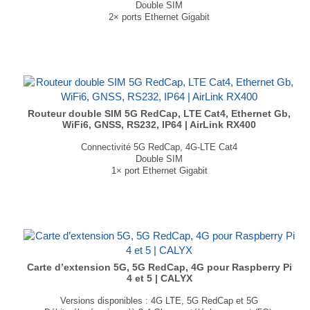
Double SIM
2× ports Ethernet Gigabit
GNSS bi bande
Wi‑Fi 6 (1×1) (en option)
1× GPIO
Dimensions : 117.3 × 33 × 85mm
Poids : 320.2g
...
Routeur double SIM 5G RedCap, LTE Cat4, Ethernet Gb,
WiFi6, GNSS, RS232, IP64 | AirLink RX400
Connectivité 5G RedCap, 4G-LTE Cat4
Double SIM
1× port Ethernet Gigabit
GNSS bi bande
Wi‑Fi 6 (1×1) (en option)
1× GPIO
Dimensions : 117,3 × 33 × 85mm
Poids : 350,5g
...
Carte d’extension 5G, 5G RedCap, 4G pour Raspberry Pi
4 et 5 | CALYX
Versions disponibles : 4G LTE, 5G RedCap et 5G