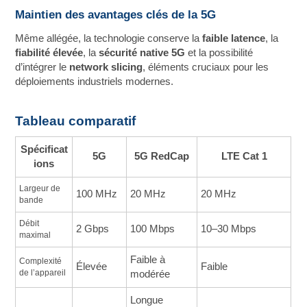
Maintien des avantages clés de la 5G
Même allégée, la technologie conserve la
faible latence
, la
fiabilité élevée
, la
sécurité native 5G
et la possibilité
d’intégrer le
network slicing
, éléments cruciaux pour les
déploiements industriels modernes.
Tableau comparatif
Spécificat
5G
5G RedCap
LTE Cat 1
ions
Largeur de 
100 MHz
20 MHz
20 MHz
bande
Débit 
2 Gbps
100 Mbps
10–30 Mbps
maximal
Faible à
Complexité 
Élevée
Faible
de l’appareil
modérée
Longue