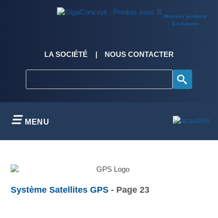
Skip
to
Wireless products
content
& solutions
LA SOCIÉTÉ
NOUS CONTACTER
MENU
Système Satellites GPS
- Page 23