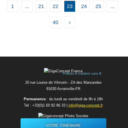
L'antenne GC-7114BGF fonctionne selon les normes 4G-LTE,
1
...
21
22
23
24
25
...
3G, 2G, Tetra/UHF, GPS/GNSS (QZSS, Galileo et
GLONASS) dans un boîtier robuste IP67/IP69 & IK09 en forme
de dôme....
40
›
Produits et solutions sans fil
20 rue Louise de Vilmorin - ZA des Marsandes
91630 Avrainvilleㅤ-ㅤFR
Permanence
: du lundi au vendredi de 9h à 18h
Tel :
+33(0)1 60 82 86 33
|
info@giga-concept.fr
VOTRE ITINÉRAIRE