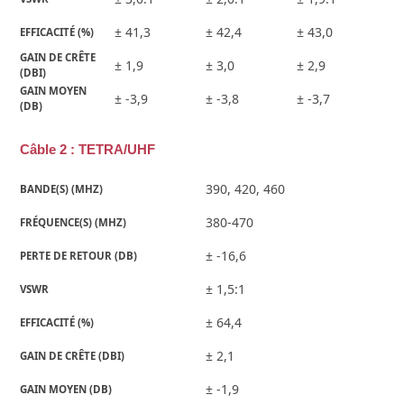
± 41,3
± 42,4
± 43,0
EFFICACITÉ (%)
GAIN DE CRÊTE 
± 1,9
± 3,0
± 2,9
(DBI)
GAIN MOYEN 
± -3,9
± -3,8
± -3,7
(DB)
Câble 2 : TETRA/UHF
390, 420, 460
BANDE(S) (MHZ)
380-470
FRÉQUENCE(S) (MHZ)
± -16,6
PERTE DE RETOUR (DB)
± 1,5:1
VSWR
± 64,4
EFFICACITÉ (%)
± 2,1
GAIN DE CRÊTE (DBI)
± -1,9
GAIN MOYEN (DB)