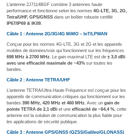
L’antenne 2J7114BGF combine 3 antennes haute
performance et fonctionne selon les normes
4G-LTE, 3G, 2G,
Tetra/UHF, GPS/GNSS
dans un boîtier robuste certifié
IP67/IP69 & IK09
.
Câble 1 : Antenne 2G/3G/4G MiMO – IoT/LPWAN
Conçue pour les normes 4G-LTE, 3G et 2G et les appareils
mobiles de données/voix qui fonctionnent sur les fréquences
698 MHz à 2700 MHz
. Le gain maximal LTE est de
± 3,0 dBi
avec une efficacité maximale de ~43%
sur toutes les
bandes.
Câble 2 : Antenne TETRA/UHF
L’antenne TETRA/Ultra Haute Fréquence est conçue pour les
appareils de communication critiques qui fonctionnent sur les
bandes
390 MHz, 420 MHz et 460 MHz
. Avec un
gain de
pointe TETRA de 2,1 dBi
et une
efficacité de ~64,4 %
, cette
antenne est la solution de communication la plus fiable pour
les applications de sécurité publique.
Câble 3 : Antenne GPS/GNSS (QZSS/Galileo/GLONASS)