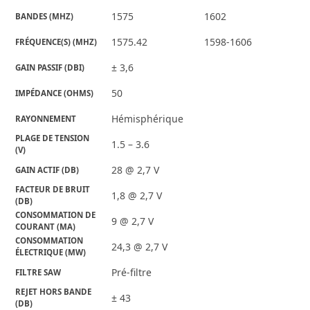
1575
1602
BANDES (MHZ)
1575.42
1598-1606
FRÉQUENCE(S) (MHZ)
± 3,6
GAIN PASSIF (DBI)
50
IMPÉDANCE (OHMS)
Hémisphérique
RAYONNEMENT
PLAGE DE TENSION 
1.5 – 3.6
(V)
28 @ 2,7 V
GAIN ACTIF (DB)
FACTEUR DE BRUIT 
1,8 @ 2,7 V
(DB)
CONSOMMATION DE 
9 @ 2,7 V
COURANT (MA)
CONSOMMATION 
24,3 @ 2,7 V
ÉLECTRIQUE (MW)
Pré-filtre
FILTRE SAW
REJET HORS BANDE 
± 43
(DB)