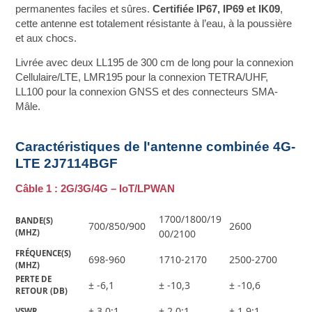
permanentes faciles et sûres.
Certifiée IP67, IP69 et IK09
,
cette antenne est totalement résistante à l’eau, à la poussière
et aux chocs.
Livrée avec deux LL195 de 300 cm de long pour la connexion
Cellulaire/LTE, LMR195 pour la connexion TETRA/UHF,
LL100 pour la connexion GNSS et des connecteurs SMA-
Mâle.
Caractéristiques de l'antenne combinée 4G-
LTE 2J7114BGF
Câble 1 : 2G/3G/4G – IoT/LPWAN
1700/1800/19
BANDE(S) 
700/850/900
2600
(MHZ)
00/2100
FRÉQUENCE(S) 
698-960
1710-2170
2500-2700
(MHZ)
PERTE DE 
± -6,1
± -10,3
± -10,6
RETOUR (DB)
± 3,0:1
± 2,0:1
± 1,9:1
VSWR