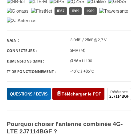
IP67
IP69
IK09
GAIN
3.0dBi / 28dB@2,7 V
CONNECTEURS
SMA (M)
DIMENSIONS (MM)
Ø 96 x H 130
T° DE FONCTIONNEMENT
-40°C à +85°C
Référence
Télécharger le PDF
QUESTIONS / DEVIS
2J7114BGF
Pourquoi choisir l'antenne combinée 4G-
LTE 2J7114BGF ?