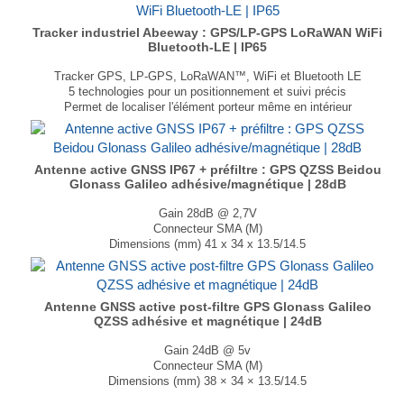
Tracker industriel Abeeway : GPS/LP-GPS LoRaWAN WiFi
Bluetooth-LE | IP65
Tracker GPS, LP-GPS, LoRaWAN™, WiFi et Bluetooth LE
5 technologies pour un positionnement et suivi précis
Permet de localiser l'élément porteur même en intérieur
Sonde de température et accéléromètre inclus
Jusqu'à 10 ans d’autonomie en mode veille
Compact et léger : 147×76×42 mm, 240 g
...
Antenne active GNSS IP67 + préfiltre : GPS QZSS Beidou
Glonass Galileo adhésive/magnétique | 28dB
Gain 28dB @ 2,7V
Connecteur SMA (M)
Dimensions (mm) 41 x 34 x 13.5/14.5
T° de fonctionnement -40°C à +85°C
...
Antenne GNSS active post-filtre GPS Glonass Galileo
QZSS adhésive et magnétique | 24dB
Gain 24dB @ 5v
Connecteur SMA (M)
Dimensions (mm) 38 × 34 × 13.5/14.5
T° de fonctionnement -40°C à + 85°C