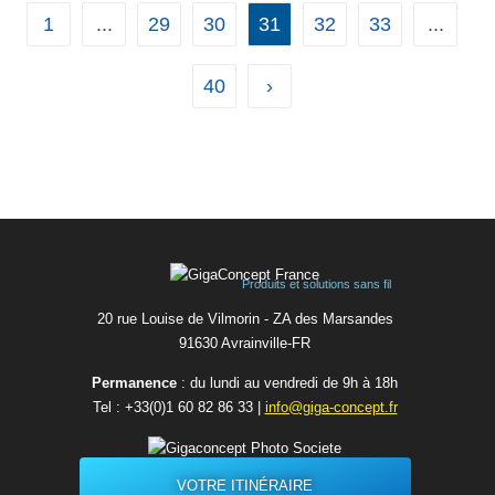
...
1
...
29
30
31
32
33
...
40
›
Produits et solutions sans fil
20 rue Louise de Vilmorin - ZA des Marsandes
91630 Avrainvilleㅤ-ㅤFR
Permanence
: du lundi au vendredi de 9h à 18h
Tel :
+33(0)1 60 82 86 33
|
info@giga-concept.fr
VOTRE ITINÉRAIRE