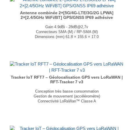
Antenne combinée 2×[5G/4G-LTE/3G/2G LPWA]
2×[2.4/5GHz WiFi/BT] GPS/GNSS IP69 adhésive
Gain 4.9dBi - 28dB@2,7v
Connecteurs SMA (M) / RP-SMA (M)
Dimensions (mm) 61.8 × 155.6 × 17.0
T° de fonctionnement -40°C à +85°C
...
Tracker IoT RFT7 – Géolocalisation GPS vers LoRaWAN |
RFT-Tracker 7 v3
Conception très basse consommation
Gestion de mouvement (accéléromètre)
Connectivité LoRaWan™ Classe A
Dimension: 94 × 58 × 25 mm
Plage de températures : -20°C à +55°C
Batterie embarquée : 7Ah
IP65
...