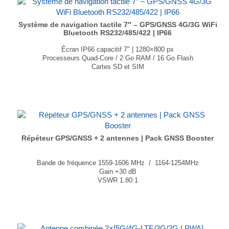
Système de navigation tactile 7″ – GPS/GNSS 4G/3G WiFi
Bluetooth RS232/485/422 | IP66
Écran IP66 capacitif 7" | 1280×800 px
Processeurs Quad-Core / 2 Go RAM / 16 Go Flash
Cartes SD et SIM
Connectivités GPS/GLONASS, 4G-LTE, WiFi, Bluetooth
Connexion NFC possible en option
Ports USB / RS-232 / RS-485 / RS-422
Caméra frontale 0.2MP / arrière 8.0MP en option
...
Répéteur GPS/GNSS + 2 antennes | Pack GNSS Booster
Bande de fréquence 1559-1606 MHz / 1164-1254MHz
Gain +30 dB
VSWR 1.80:1
Facteur de bruit 5 dB
...