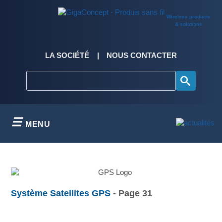
Skip
to
Wireless products
content
& solutions
LA SOCIÉTÉ
NOUS CONTACTER
MENU
Système Satellites GPS
- Page 31