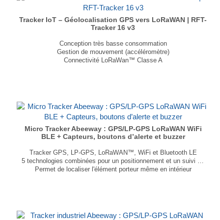
Tracker IoT – Géolocalisation GPS vers LoRaWAN | RFT-
Tracker 16 v3
Conception très basse consommation
Gestion de mouvement (accéléromètre)
Connectivité LoRaWan™ Classe A
Batterie embarquée : 17Ah
IP65
...
Micro Tracker Abeeway : GPS/LP-GPS LoRaWAN WiFi
BLE + Capteurs, boutons d’alerte et buzzer
Tracker GPS, LP-GPS, LoRaWAN™, WiFi et Bluetooth LE
5 technologies combinées pour un positionnement et un suivi précis
Permet de localiser l'élément porteur même en intérieur
Jusqu'à 1 an d’autonomie en mode veille
Compact et léger : 59×34×13mm, 21 g
Capteurs inclus : température, mouvement et pression
...