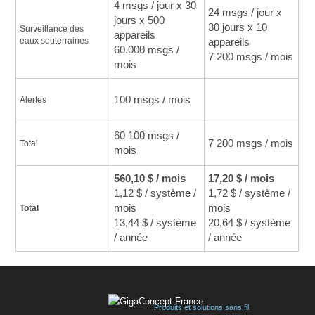
4 msgs / jour x 30
24 msgs / jour x
jours x 500
30 jours x 10
Surveillance des 
appareils
eaux souterraines
appareils
60.000 msgs /
7 200 msgs / mois
mois
100 msgs / mois
Alertes
60 100 msgs /
7 200 msgs / mois
Total
mois
560,10 $ / mois
17,20 $ / mois
1,12 $ / système /
1,72 $ / système /
mois
mois
Total
13,44 $ / système
20,64 $ / système
/ année
/ année
Produits et solutions sans fil