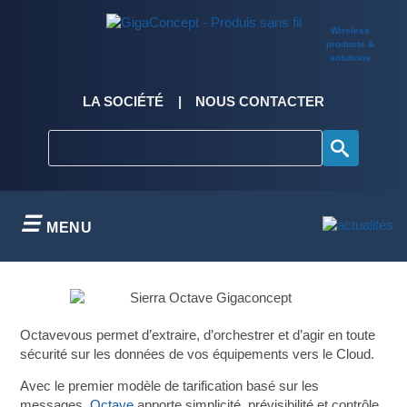
Skip
to
Wireless
content
products &
solutions
LA SOCIÉTÉ
NOUS CONTACTER
MENU
Octavevous permet d’extraire, d’orchestrer et d’agir en toute
sécurité sur les données de vos équipements vers le Cloud.
Avec le premier modèle de tarification basé sur les
messages,
Octave
apporte simplicité, prévisibilité et contrôle