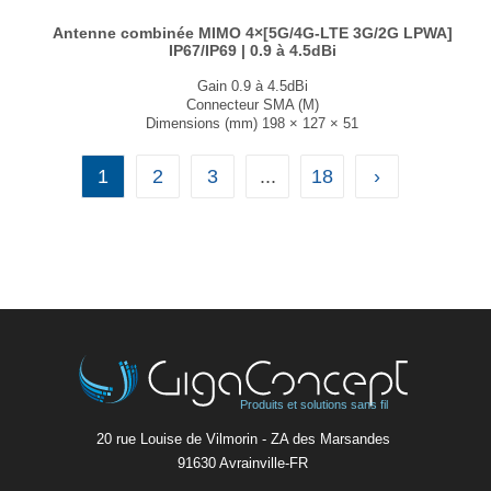
Antenne combinée MIMO 4×[5G/4G-LTE 3G/2G LPWA]
IP67/IP69 | 0.9 à 4.5dBi
Gain 0.9 à 4.5dBi
Connecteur SMA (M)
Dimensions (mm) 198 × 127 × 51
T° de fonctionnement -40°C à +85°C
Disponible en noir et en blanc....
1
2
3
...
18
›
Produits et solutions sans fil
20 rue Louise de Vilmorin - ZA des Marsandes
91630 Avrainvilleㅤ-ㅤFR