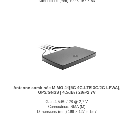
Dimensions (mm) 199 × 167 × 53
T° de fonctionnement -40°C à +85°C
Existe en blanc et en noir....
Antenne combinée MIMO 4×[5G 4G-LTE 3G/2G LPWA],
GPS/GNSS | 4,5dBi / 28@2,7V
Gain 4,5dBi / 28 @ 2,7 V
Connecteurs SMA (M)
Dimensions (mm) 198 × 127 × 15,7
T° de fonctionnement -40°C à +85°C
Existe en blanc et en noir....