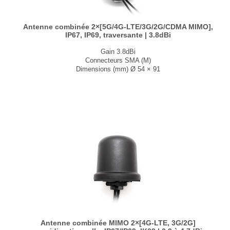
Antenne combinée 2×[5G/4G-LTE/3G/2G/CDMA MIMO],
IP67, IP69, traversante | 3.8dBi
Gain 3.8dBi
Connecteurs SMA (M)
Dimensions (mm) Ø 54 × 91
T° de fonctionnement -40°C à +85°C
...
Antenne combinée MIMO 2×[4G-LTE, 3G/2G]