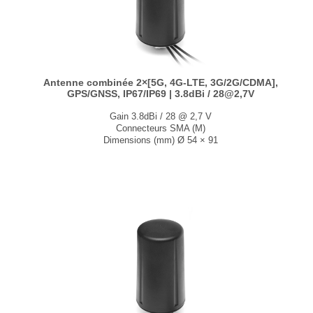
Antenne combinée 2×[5G, 4G-LTE, 3G/2G/CDMA],
GPS/GNSS, IP67/IP69 | 3.8dBi / 28@2,7V
Gain 3.8dBi / 28 @ 2,7 V
Connecteurs SMA (M)
Dimensions (mm) Ø 54 × 91
T° de fonctionnement -40°C à +85°C
...