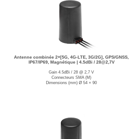
Antenne combinée 2×[5G, 4G-LTE, 3G/2G], GPS/GNSS,
IP67/IP69, Magnétique | 4.5dBi / 28@2,7V
Gain 4.5dBi / 28 @ 2,7 V
Connecteurs SMA (M)
Dimensions (mm) Ø 54 × 90
T° de fonctionnement -40°C à +85°C
...