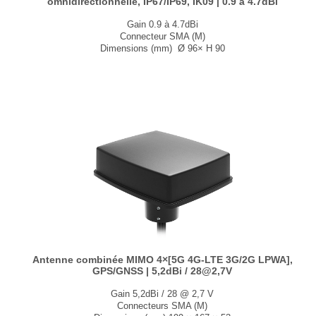
omnidirectionnelle, IP67/IP69, IK09 | 0.9 à 4.7dBi
Gain 0.9 à 4.7dBi
Connecteur SMA (M)
Dimensions (mm) Ø 96× H 90
T° de fonctionnement -40°C à +85°C
Disponible en noir et en blanc....
Antenne combinée MIMO 4×[5G 4G-LTE 3G/2G LPWA],
GPS/GNSS | 5,2dBi / 28@2,7V
Gain 5,2dBi / 28 @ 2,7 V
Connecteurs SMA (M)