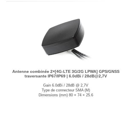
Antenne combinée 2×[4G-LTE 3G/2G LPWA] GPS/GNSS
traversante IP67/IP69 | 6.0dBi / 28dB@2,7V
Gain 6.0dBi / 28dB @ 2,7V
Type de connecteur SMA (M)
Dimensions (mm) 80 × 74 × 25.6
T° de fonctionnement -40°C à +85°C
...