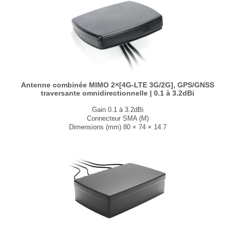
Antenne combinée MIMO 2×[4G-LTE 3G/2G], GPS/GNSS
traversante omnidirectionnelle | 0.1 à 3.2dBi
Gain 0.1 à 3.2dBi
Connecteur SMA (M)
Dimensions (mm) 80 × 74 × 14.7
T° de fonctionnement -40°C à +85°C
...