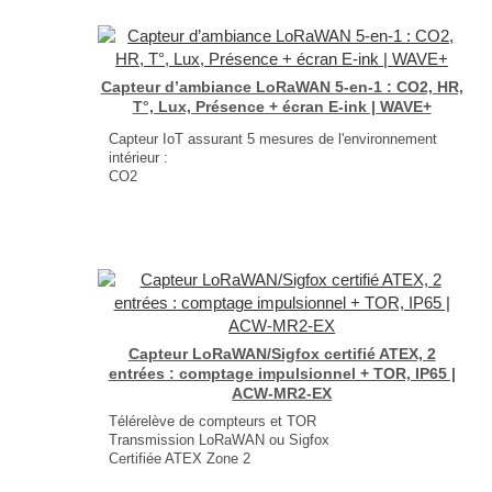
Bruit, Présence
Luminosité
Dimensions : 130 × 87 × 30 mm
...
Capteur d’ambiance LoRaWAN 5-en-1 : CO2, HR,
T°, Lux, Présence + écran E-ink | WAVE+
Capteur IoT assurant 5 mesures de l'environnement
intérieur :
CO2
Température et Humidité Relative
Présence
Luminosité
Écran E-ink en façade
Dimensions : 130 × 87 × 30 mm
Poids : 200g (pile comprise)
...
Capteur LoRaWAN/Sigfox certifié ATEX, 2
entrées : comptage impulsionnel + TOR, IP65 |
ACW-MR2-EX
Télérelève de compteurs et TOR
Transmission LoRaWAN ou Sigfox
Certifiée ATEX Zone 2
Antenne intégrée