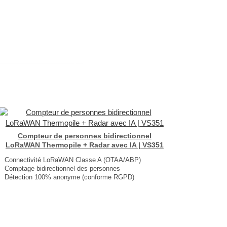
Compteur de personnes bidirectionnel
LoRaWAN Thermopile + Radar avec IA | VS351
Connectivité LoRaWAN Classe A (OTAA/ABP)
Comptage bidirectionnel des personnes
Détection 100% anonyme (conforme RGPD)
Haute précision de 90% à 99%
Dimension : Version Type-C : 70 × 68 × 32mm | Batterie : 188 × 68 × 32mm
Poids : Version Type-C : 72,3g | Batterie : 383g
...