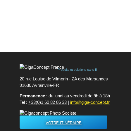
Indice de protection IP65
Autonomie jusqu'à 7 ans
Dimensions : 177 × 55 × 55mm
Poids : 100g
...
Produits et solutions sans fil
20 rue Louise de Vilmorin - ZA des Marsandes
91630 Avrainvilleㅤ-ㅤFR
Permanence
: du lundi au vendredi de 9h à 18h
Tel :
+33(0)1 60 82 86 33
|
info@giga-concept.fr
VOTRE ITINÉRAIRE