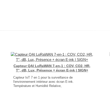
Capteur QAI LoRaWAN 7-en-1 : COV, CO2, HR,
T°, dB, Lux, Présence + écran E-ink | SIGN+
Capteur IoT 7 en 1 pour la surveillance de
l'environnement intérieur avec écran E-ink.
Température et Humidité Relative,
CO2, COV,
Bruit,
Présence,
Luminosité.
Dimensions : 130 × 87 × 30mm