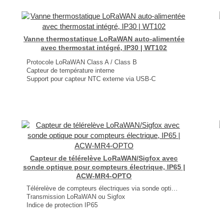
Poids : 200 gr (pile comprise)
...
Vanne thermostatique LoRaWAN auto-alimentée
avec thermostat intégré, IP30 | WT102
Protocole LoRaWAN Class A / Class B
Capteur de température interne
Support pour capteur NTC externe via USB‑C
Auto‑alimentée via la récupération d’énergie thermique
Jusqu'à 16 plans dans une période de date prédéfinie
Ajustement automatique de la température
Détection de fenêtre ouverte
Protection contre le gel
Système anti vandalisme
...
Capteur de télérelève LoRaWAN/Sigfox avec
sonde optique pour compteurs électrique, IP65 |
ACW-MR4-OPTO
Télérelève de compteurs électriques via sonde optique
Transmission LoRaWAN ou Sigfox
Indice de protection IP65
Autonomie jusqu'à 10 ans