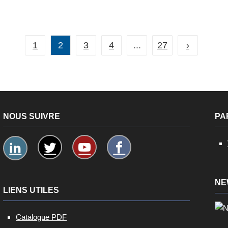
Plug & Play
Dimensions : 154 × 54 × 54mm
Poids : 305g
...
1
2
3
4
...
27
›
NOUS SUIVRE
PA
NE
LIENS UTILES
Catalogue PDF