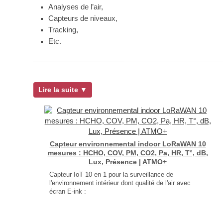
Analyses de l’air,
Capteurs de niveaux,
Tracking,
Etc.
Lire la suite ▼
Capteur environnemental indoor LoRaWAN 10
mesures : HCHO, COV, PM, CO2, Pa, HR, T°, dB,
Lux, Présence | ATMO+
Capteur IoT 10 en 1 pour la surveillance de
l'environnement intérieur dont qualité de l'air avec
écran E-ink :
Température, Humidité Relative
Pression atmosphérique
CO2, COV, PM, HCHO