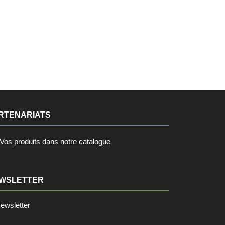
avertissement, calibration, fréquence de reporting,
filtres de données, modes veille intelligents, etc.
Écran E-ink (pour la série S)
Dimensions : 105,05 × 98,56 × 46,5mm
...
RTENARIATS
Vos produits dans notre catalogue
WSLETTER