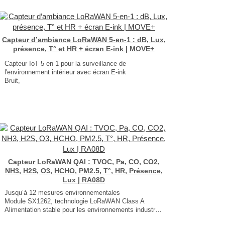
Capteur d’ambiance LoRaWAN 5-en-1 : dB, Lux,
présence, T° et HR + écran E-ink | MOVE+
Capteur IoT 5 en 1 pour la surveillance de
l'environnement intérieur avec écran E-ink
Bruit,
Présence,
Luminosité,
Température,
Humidité Relative.
Dimensions : 130 × 87 × 30 mm
Poids : 200g (pile comprise)
...
Capteur LoRaWAN QAI : TVOC, Pa, CO, CO2,
NH3, H2S, O3, HCHO, PM2.5, T°, HR, Présence,
Lux | RA08D
Jusqu’à 12 mesures environnementales
Module SX1262, technologie LoRaWAN Class A
Alimentation stable pour les environnements industriels
Fonctions avancées intégrées :