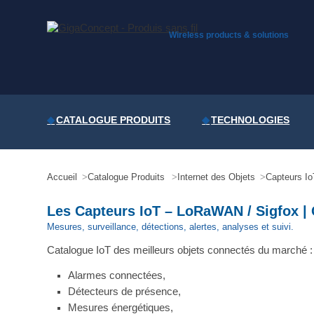
Skip
to
content
Wireless products & solutions
CATALOGUE PRODUITS
TECHNOLOGIES
Accueil
Catalogue Produits
Internet des Objets
Capteurs Io
Les Capteurs IoT – LoRaWAN / Sigfox |
Mesures, surveillance, détections, alertes, analyses et suivi.
Catalogue IoT des meilleurs objets connectés du marché :
Alarmes connectées,
Détecteurs de présence,
Mesures énergétiques,