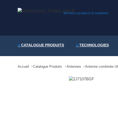
Skip
to
content
Wireless products & solutions
CATALOGUE PRODUITS
TECHNOLOGIES
Accueil
Catalogue Produits
Antennes
Antenne combinée U