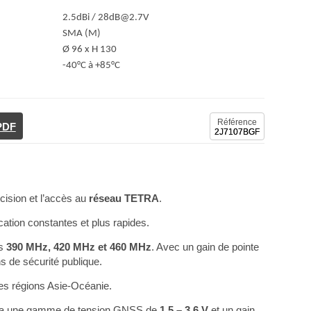
2.5dBi / 28dB@2.7V
SMA (M)
Ø 96 x H 130
-40°C à +85°C
Référence
 PDF
2J7107BGF
cision et l’accès au
réseau TETRA
.
ation constantes et plus rapides.
es
390 MHz, 420 MHz et 460 MHz
. Avec un gain de pointe
ns de sécurité publique.
les régions Asie-Océanie.
e a une gamme de tension GNSS de
1.5 – 3.6 V
et un gain