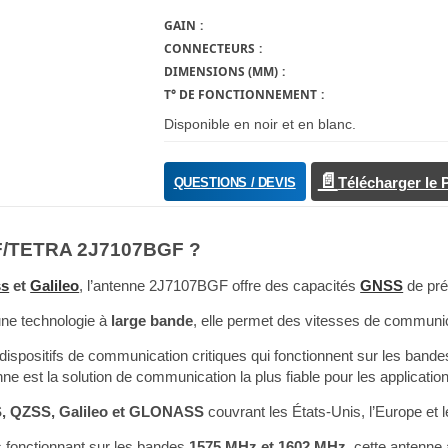
GAIN
CONNECTEURS
DIMENSIONS (MM)
T° DE FONCTIONNEMENT
Disponible en noir et en blanc.
QUESTIONS / DEVIS
Télécharger le
HF/TETRA 2J7107BGF ?
ss
et
Galileo
, l’antenne 2J7107BGF offre des capacités
GNSS
de pré
une technologie à
large bande
, elle permet des vitesses de communic
ispositifs de communication critiques qui fonctionnent sur les band
nne est la solution de communication la plus fiable pour les applicatio
, QZSS, Galileo et GLONASS
couvrant les États-Unis, l’Europe et 
s fonctionnant sur les bandes
1575 MHz et 1602 MHz
, cette antenn