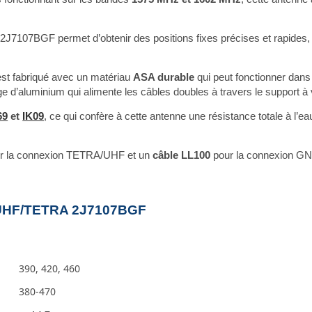
nne 2J7107BGF permet d’obtenir des positions fixes précises et rapide
est fabriqué avec un matériau
ASA durable
qui peut fonctionner da
e d’aluminium qui alimente les câbles doubles à travers le support à vi
69
et
IK09
, ce qui confère à cette antenne une résistance totale à l’ea
ur la connexion TETRA/UHF et un
câble LL100
pour la connexion GN
e UHF/TETRA 2J7107BGF
390, 420, 460
380-470