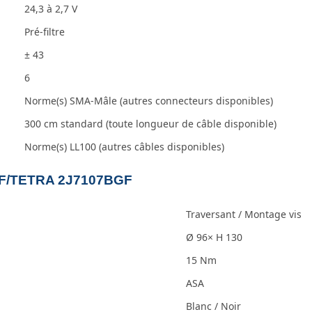
24,3 à 2,7 V
Pré-filtre
± 43
6
Norme(s) SMA-Mâle (autres connecteurs disponibles)
300 cm standard (toute longueur de câble disponible)
Norme(s) LL100 (autres câbles disponibles)
UHF/TETRA 2J7107BGF
Traversant / Montage vis
Ø 96× H 130
15 Nm
ASA
Blanc / Noir