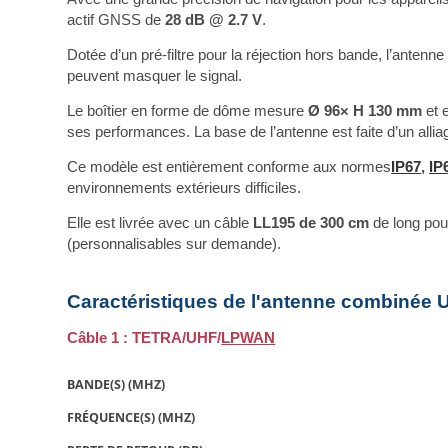
actif GNSS de
28 dB @ 2.7 V
.
Dotée d’un pré-filtre pour la réjection hors bande, l’ante
peuvent masquer le signal.
Le boîtier en forme de dôme mesure
Ø 96× H 130 mm
et 
ses performances. La base de l’antenne est faite d’un alliag
Ce modèle est entièrement conforme aux normes
IP67
,
IP
environnements extérieurs difficiles.
Elle est livrée avec un câble
LL195 de 300 cm
de long po
(personnalisables sur demande).
Caractéristiques de l'antenne combiné
Câble 1 : TETRA/UHF/
LPWAN
BANDE(S) (MHZ)
FRÉQUENCE(S) (MHZ)