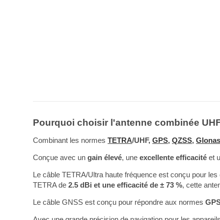
Pourquoi choisir l'antenne combinée U
Combinant les normes
TETRA
/UHF,
GPS
,
QZSS
,
Glona
Conçue avec un
gain élevé
, une
excellente efficacité
et 
Le câble TETRA/Ultra haute fréquence est conçu pour les d
TETRA de
2.5 dBi et une efficacité de ± 73 %
, cette ante
Le câble GNSS est conçu pour répondre aux normes
GPS
Avec une grande précision de navigation pour les appareil