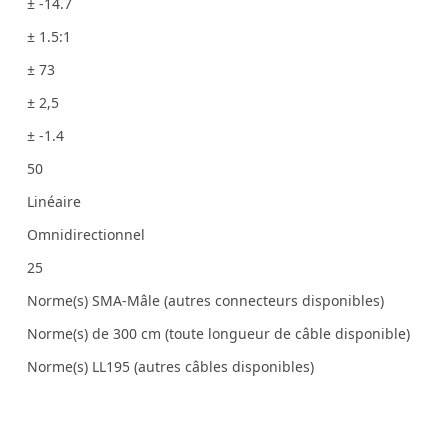
± -14.7
± 1.5:1
± 73
± 2,5
± -1.4
50
Linéaire
Omnidirectionnel
25
Norme(s) SMA-Mâle (autres connecteurs disponibles)
Norme(s) de 300 cm (toute longueur de câble disponible)
Norme(s) LL195 (autres câbles disponibles)