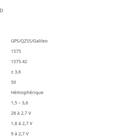
3D
GPS/QZSS/Galileo
1575
1575.42
± 3,6
50
Hémisphérique
1,5 – 3,6
28 à 2,7 V
1,8 à 2,7 V
9 à 2,7 V