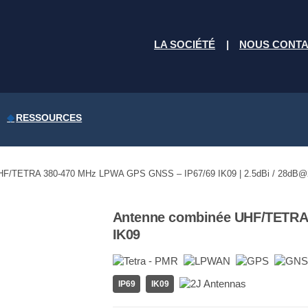
LA SOCIÉTÉ
NOUS CONT
RESSOURCES
HF/TETRA 380-470 MHz LPWA GPS GNSS – IP67/69 IK09 | 2.5dBi / 28dB@
Antenne combinée UHF/TETRA
IK09
IP69
IK09