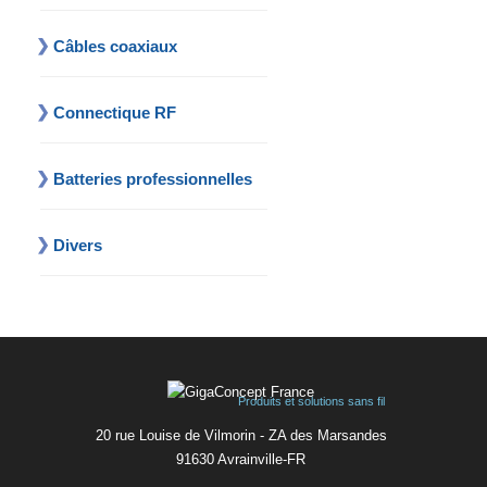
Câbles coaxiaux
Connectique RF
Batteries professionnelles
Divers
Produits et solutions sans fil
20 rue Louise de Vilmorin - ZA des Marsandes
91630 Avrainvilleㅤ-ㅤFR