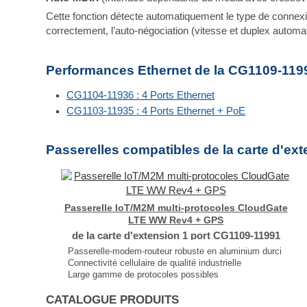
Cette fonction détecte automatiquement le type de connexio
correctement, l’auto-négociation (vitesse et duplex automat
Performances Ethernet de la CG1109-119
CG1104-11936 : 4 Ports Ethernet
CG1103-11935 : 4 Ports Ethernet + PoE
Passerelles compatibles de la carte d'ex
Passerelle IoT/M2M multi-protocoles CloudGate
LTE WW Rev4 + GPS
de la carte d'extension 1 port CG1109-11991
Passerelle-modem-routeur robuste en aluminium durci
Connectivité cellulaire de qualité industrielle
Large gamme de protocoles possibles
GPS autonome, GPS assisté, GPS OneXTRA ™
Entièrement programmable via LuvitRED ou SDK
CATALOGUE PRODUITS