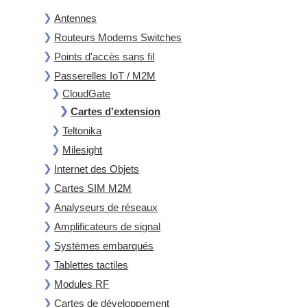
1 slot libre pour carte d’extension
...
Antennes
Routeurs Modems Switches
Points d'accès sans fil
Passerelles IoT / M2M
CloudGate
Cartes d'extension
Teltonika
Milesight
Internet des Objets
Cartes SIM M2M
Analyseurs de réseaux
Amplificateurs de signal
Systèmes embarqués
Tablettes tactiles
Modules RF
Cartes de développement