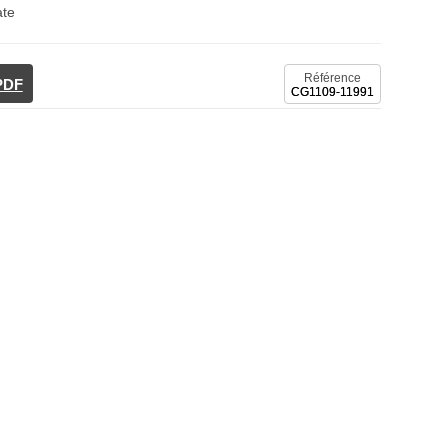
ate
Référence
 PDF
CG1109-11991