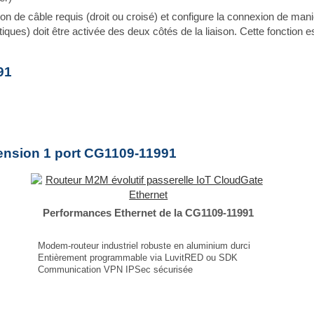
n de câble requis (droit ou croisé) et configure la connexion de man
iques) doit être activée des deux côtés de la liaison. Cette fonction e
91
tension 1 port CG1109-11991
Performances Ethernet de la CG1109-11991
Modem-routeur industriel robuste en aluminium durci
Entièrement programmable via LuvitRED ou SDK
Communication VPN IPSec sécurisée
Connecteur RJ45 10/100 Mbps
2 slots libres pour cartes d’extension radio/filaires LoRaWAN™, Wi-Fi, Bluetooth, RS-232, RS-485, USB, GPIO, ModBus, BACnet, KNX...
...