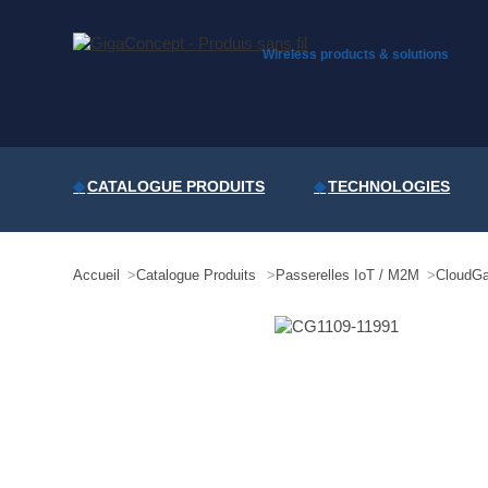
Skip
to
content
Wireless products & solutions
CATALOGUE PRODUITS
TECHNOLOGIES
Accueil
Catalogue Produits
Passerelles IoT / M2M
CloudGa