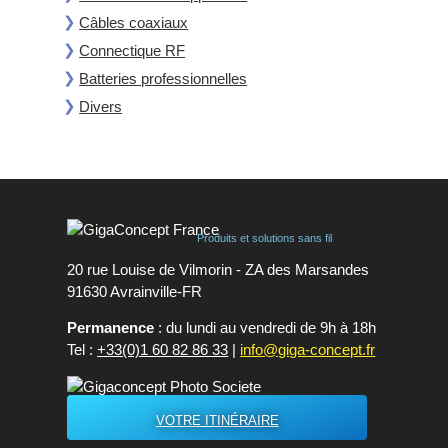
Câbles coaxiaux
Connectique RF
Batteries professionnelles
Divers
Produits et solutions sans fil
20 rue Louise de Vilmorin - ZA des Marsandes
91630 Avrainvilleㅤ-ㅤFR
Permanence
: du lundi au vendredi de 9h à 18h
Tel :
+33(0)1 60 82 86 33
|
info@giga-concept.fr
VOTRE ITINÉRAIRE