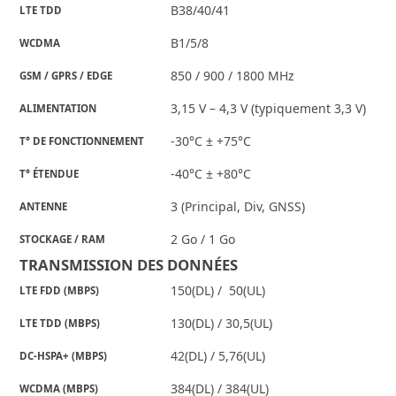
B38/40/41
LTE TDD
B1/5/8
WCDMA
850 / 900 / 1800 MHz
GSM / GPRS / EDGE
3,15 V – 4,3 V (typiquement 3,3 V)
ALIMENTATION
-30°C ± +75°C
T° DE FONCTIONNEMENT
-40°C ± +80°C
T° ÉTENDUE
3 (Principal, Div, GNSS)
ANTENNE
2 Go / 1 Go
STOCKAGE / RAM
TRANSMISSION DES DONNÉES
150(DL) / 50(UL)
LTE FDD (MBPS)
130(DL) / 30,5(UL)
LTE TDD (MBPS)
42(DL) / 5,76(UL)
DC-HSPA+ (MBPS)
384(DL) / 384(UL)
WCDMA (MBPS)