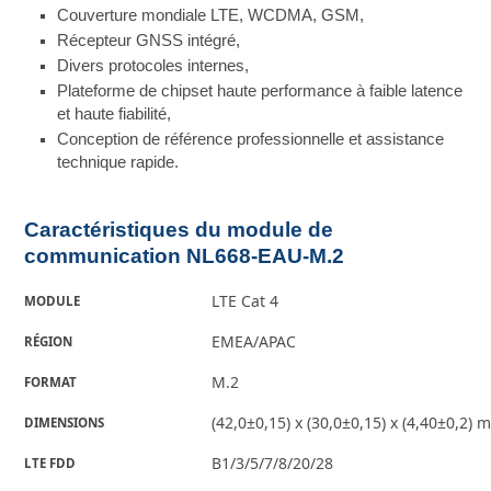
Couverture mondiale LTE, WCDMA, GSM,
Récepteur GNSS intégré,
Divers protocoles internes,
Plateforme de chipset haute performance à faible latence
et haute fiabilité,
Conception de référence professionnelle et assistance
technique rapide.
Caractéristiques du module de
communication NL668-EAU-M.2
LTE Cat 4
MODULE
EMEA/APAC
RÉGION
M.2
FORMAT
(42,0±0,15) x (30,0±0,15) x (4,40±0,2)
DIMENSIONS
B1/3/5/7/8/20/28
LTE FDD