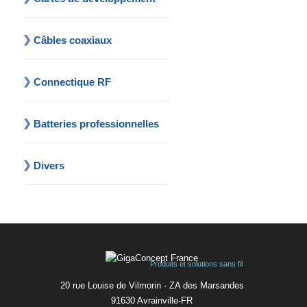
Câbles coaxiaux
Connectique RF
Batteries professionnelles
Divers
Produits et solutions sans fil
20 rue Louise de Vilmorin - ZA des Marsandes
91630 Avrainvilleㅤ-ㅤFR