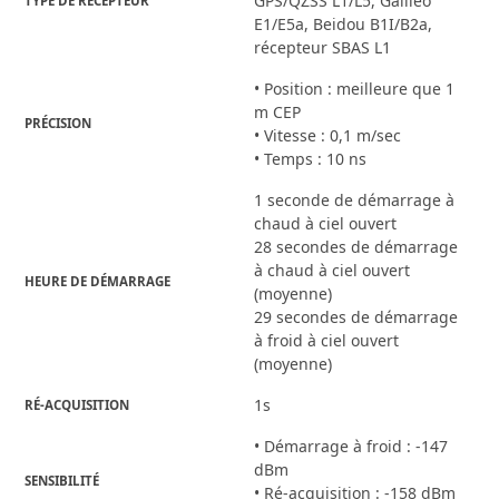
GPS/QZSS L1/L5, Galileo
TYPE DE RÉCEPTEUR
E1/E5a, Beidou B1I/B2a,
récepteur SBAS L1
• Position : meilleure que 1
m CEP
PRÉCISION
• Vitesse : 0,1 m/sec
• Temps : 10 ns
1 seconde de démarrage à
chaud à ciel ouvert
28 secondes de démarrage
à chaud à ciel ouvert
HEURE DE DÉMARRAGE
(moyenne)
29 secondes de démarrage
à froid à ciel ouvert
(moyenne)
1s
RÉ-ACQUISITION
• Démarrage à froid : -147
dBm
SENSIBILITÉ
• Ré-acquisition : -158 dBm