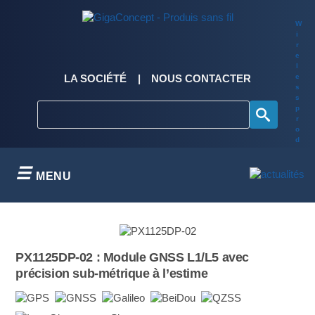
Skip
to
W
content
i
r
e
l
e
LA SOCIÉTÉ
NOUS CONTACTER
s
s
p
r
o
d
u
c
t
MENU
s
&
s
o
l
u
t
PX1125DP-02 : Module GNSS L1/L5 avec
i
o
précision sub-métrique à l’estime
n
s