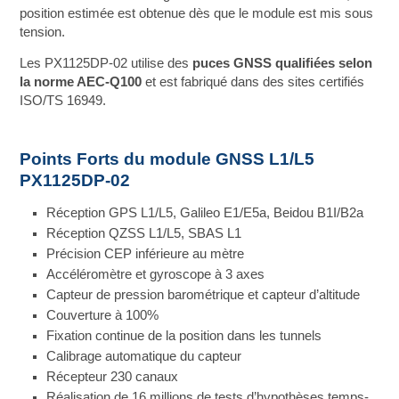
position estimée est obtenue dès que le module est mis sous
tension.
Les PX1125DP-02 utilise des
puces GNSS qualifiées selon
la norme AEC-Q100
et est fabriqué dans des sites certifiés
ISO/TS 16949.
Points Forts du module GNSS L1/L5
PX1125DP-02
Réception GPS L1/L5, Galileo E1/E5a, Beidou B1I/B2a
Réception QZSS L1/L5, SBAS L1
Précision CEP inférieure au mètre
Accéléromètre et gyroscope à 3 axes
Capteur de pression barométrique et capteur d’altitude
Couverture à 100%
Fixation continue de la position dans les tunnels
Calibrage automatique du capteur
Récepteur 230 canaux
Réalisation de 16 millions de tests d’hypothèses temps-