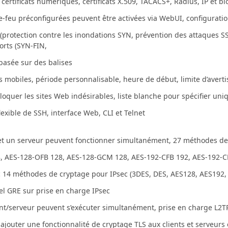
 certificats numériques, certificats X.509, TACACS+, Radius, IP et 
e-feu préconfigurées peuvent être activées via WebUI, configuration
protection contre les inondations SYN, prévention des attaques S
orts (SYN-FIN,
basée sur des balises
 mobiles, période personnalisable, heure de début, limite d’aver
bloquer les sites Web indésirables, liste blanche pour spécifier uni
lexible de SSH, interface Web, CLI et Telnet
s et un serveur peuvent fonctionner simultanément, 27 méthodes d
, AES-128-OFB 128, AES-128-GCM 128, AES-192-CFB 192, AES-192-C
ec 14 méthodes de cryptage pour IPsec (3DES, DES, AES128, AES1
l GRE sur prise en charge IPsec
ent/serveur peuvent s’exécuter simultanément, prise en charge L2T
ajouter une fonctionnalité de cryptage TLS aux clients et serveurs