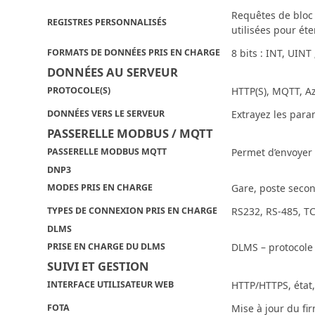
Requêtes de bloc 
REGISTRES PERSONNALISÉS
utilisées pour é
FORMATS DE DONNÉES PRIS EN CHARGE
8 bits : INT, UINT
DONNÉES AU SERVEUR
PROTOCOLE(S)
HTTP(S), MQTT, A
DONNÉES VERS LE SERVEUR
Extrayez les para
PASSERELLE MODBUS / MQTT
PASSERELLE MODBUS MQTT
Permet d’envoyer
DNP3
MODES PRIS EN CHARGE
Gare, poste seco
TYPES DE CONNEXION PRIS EN CHARGE
RS232, RS-485, T
DLMS
PRISE EN CHARGE DU DLMS
DLMS – protocole 
SUIVI ET GESTION
INTERFACE UTILISATEUR WEB
HTTP/HTTPS, état,
FOTA
Mise à jour du fi