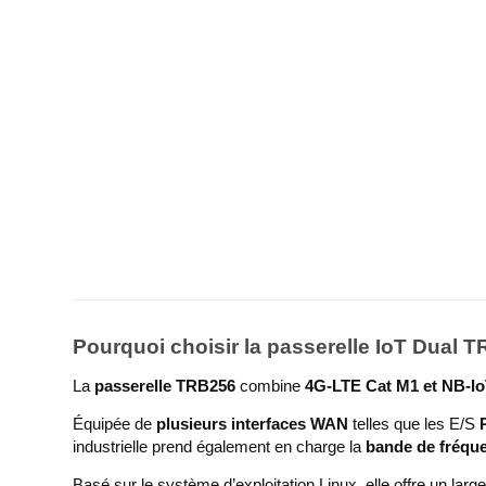
Pourquoi choisir la passerelle IoT Dual 
La
passerelle TRB256
combine
4G-LTE Cat M1 et NB-I
Équipée de
plusieurs interfaces WAN
telles que les E/S
industrielle prend également en charge la
bande de fréqu
Basé sur le système d’exploitation Linux, elle offre un large