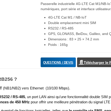
Passerelle industrielle 4G-LTE Cat M1/NB-I
numériques, port série et interface utilisateur
4G-LTE Cat M1 / NB-IoT
Double emplacement mini SIM
RS232 / RS-485
GPS, GLONASS, BeiDou, Galileo, and
Dimensions : 83 × 25 × 74.2 mm
Poids : 165g
QUESTIONS / DEVIS
Télécharger le
TRB256 ?
oT
(NB1/NB2) vers Ethernet (10/100 Mbps).
RS232 / RS-485
, un port LAN ainsi qu’une fonctionnalité double SIM p
ences de 450 MHz
pour offrir une meilleure pénétration du signal LT
 éventail de fonctions logicielles, telles que
le contrôle via SMS, pa