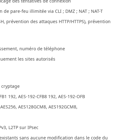
blocage des tentatives de connexion
 de pare-feu illimitée via CLI ; DMZ ; NAT ; NAT-T
SH, prévention des attaques HTTP/HTTPS), prévention
tissement, numéro de téléphone
quement les sites autorisés
e cryptage
FB1 192, AES-192-CFB8 192, AES-192-OFB
92, AES256, AES128GCM8, AES192GCM8,
Pv3, L2TP sur IPsec
 existants sans aucune modification dans le code du