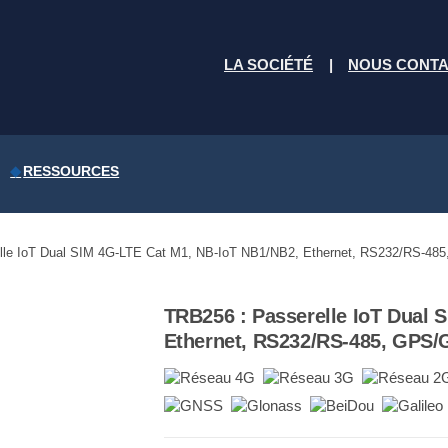
LA SOCIÉTÉ
NOUS CONT
RESSOURCES
lle IoT Dual SIM 4G-LTE Cat M1, NB-IoT NB1/NB2, Ethernet, RS232/RS-4
TRB256 : Passerelle IoT Dual 
Ethernet, RS232/RS-485, GPS