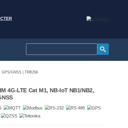
ACTER
85, GPS/GNSS | TRB256
SIM 4G-LTE Cat M1, NB-IoT NB1/NB2,
/GNSS