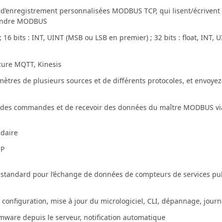
d’enregistrement personnalisées MODBUS TCP, qui lisent/écrivent da
tendre MODBUS
 ; 16 bits : INT, UINT (MSB ou LSB en premier) ; 32 bits : float, INT,
zure MQTT, Kinesis
mètres de plusieurs sources et de différents protocoles, et envoyez
 des commandes et de recevoir des données du maître MODBUS via
ndaire
CP
standard pour l’échange de données de compteurs de services publi
 configuration, mise à jour du micrologiciel, CLI, dépannage, jou
rmware depuis le serveur, notification automatique