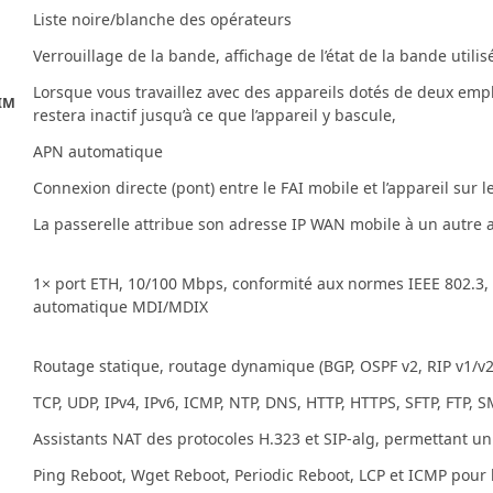
Liste noire/blanche des opérateurs
Verrouillage de la bande, affichage de l’état de la bande utilis
Lorsque vous travaillez avec des appareils dotés de deux empl
SIM
restera inactif jusqu’à ce que l’appareil y bascule,
APN automatique
Connexion directe (pont) entre le FAI mobile et l’appareil sur l
La passerelle attribue son adresse IP WAN mobile à un autre a
1× port ETH, 10/100 Mbps, conformité aux normes IEEE 802.3, 
automatique MDI/MDIX
Routage statique, routage dynamique (BGP, OSPF v2, RIP v1/v2
TCP, UDP, IPv4, IPv6, ICMP, NTP, DNS, HTTP, HTTPS, SFTP, FTP, 
Assistants NAT des protocoles H.323 et SIP-alg, permettant u
Ping Reboot, Wget Reboot, Periodic Reboot, LCP et ICMP pour l