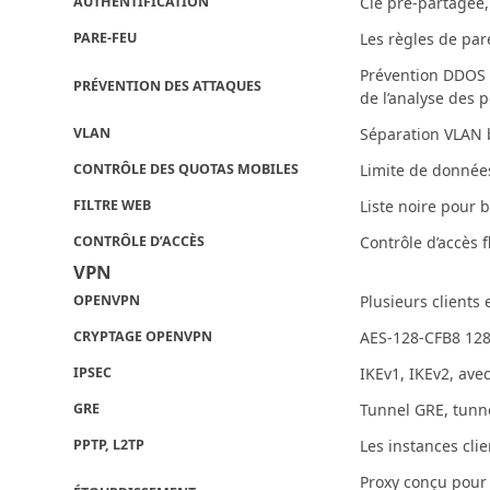
AUTHENTIFICATION
Clé pré-partagée,
PARE-FEU
Les règles de par
Prévention DDOS (
PRÉVENTION DES ATTAQUES
de l’analyse des p
VLAN
Séparation VLAN 
CONTRÔLE DES QUOTAS MOBILES
Limite de données
FILTRE WEB
Liste noire pour 
CONTRÔLE D’ACCÈS
Contrôle d’accès f
VPN
OPENVPN
Plusieurs client
CRYPTAGE OPENVPN
AES-128-CFB8 128
IPSEC
IKEv1, IKEv2, av
GRE
Tunnel GRE, tunne
PPTP, L2TP
Les instances cli
Proxy conçu pour 