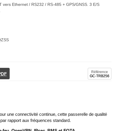
oT vers Ethernet / RS232 / RS-485 + GPS/GNSS. 3 E/S
.
 QZSS
Référence
 PDF
GC-TRB256
our une connectivité continue, cette passerelle de qualité
E par rapport aux fréquences standard.
re-feu, OpenVPN, IPsec, RMS et FOTA
.