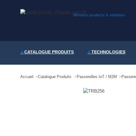
Skip
to
content
Wireless products & solutions
CATALOGUE PRODUITS
TECHNOLOGIES
Accueil
Catalogue Produits
Passerelles IoT / M2M
Passere