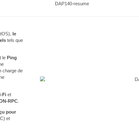
utOS),
le
els
tels que
t le
Ping
ne
en charge de
ne
-Fi
et
JSON-RPC
.
çu pour
C) et