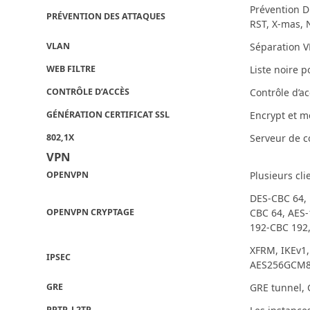
Prévention D
PRÉVENTION DES ATTAQUES
RST, X-mas, N
VLAN
Séparation V
WEB FILTRE
Liste noire p
CONTRÔLE D’ACCÈS
Contrôle d’ac
GÉNÉRATION CERTIFICAT SSL
Encrypt et m
802,1X
Serveur de c
VPN
OPENVPN
Plusieurs cl
DES-CBC 64,
OPENVPN CRYPTAGE
CBC 64, AES-
192-CBC 192
XFRM, IKEv1,
IPSEC
AES256GCM8
GRE
GRE tunnel, 
PPTP, L2TP