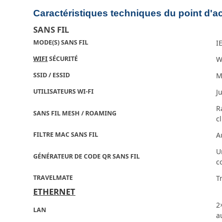
Caractéristiques techniques du point d'
SANS FIL
MODE(S) SANS FIL
I
WIFI
SÉCURITÉ
W
SSID / ESSID
M
UTILISATEURS WI-FI
J
R
SANS FIL MESH / ROAMING
c
FILTRE MAC SANS FIL
A
U
GÉNÉRATEUR DE CODE QR SANS FIL
c
TRAVELMATE
T
ETHERNET
2
LAN
a