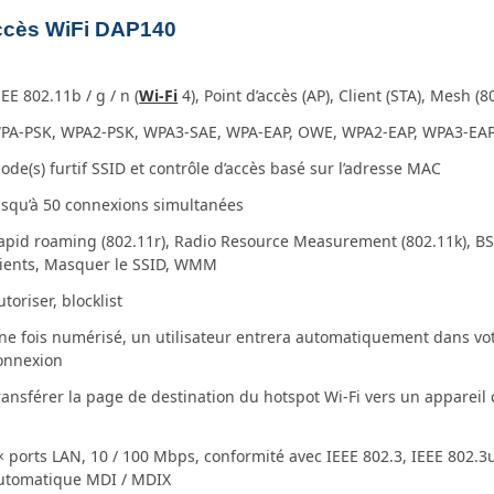
accès WiFi DAP140
EEE 802.11b / g / n (
Wi-Fi
4), Point d’accès (AP), Client (STA), Mesh (8
PA-PSK, WPA2-PSK, WPA3-SAE, WPA-EAP, OWE, WPA2-EAP, WPA3-EA
ode(s) furtif SSID et contrôle d’accès basé sur l’adresse MAC
usqu’à 50 connexions simultanées
apid roaming (802.11r), Radio Resource Measurement (802.11k), BS
lients, Masquer le SSID, WMM
utoriser, blocklist
ne fois numérisé, un utilisateur entrera automatiquement dans votr
onnexion
ransférer la page de destination du hotspot Wi-Fi vers un appareil 
× ports LAN, 10 / 100 Mbps, conformité avec IEEE 802.3, IEEE 802.3
utomatique MDI / MDIX