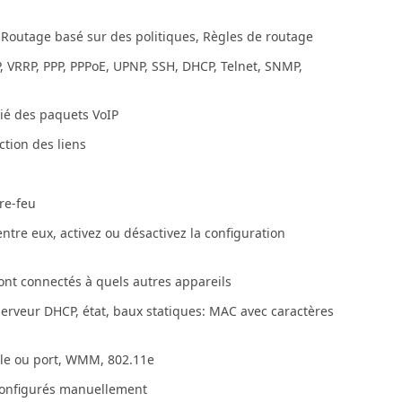
 Routage basé sur des politiques, Règles de routage
P, VRRP, PPP, PPPoE, UPNP, SSH, DHCP, Telnet, SNMP,
rié des paquets VoIP
ction des liens
are-feu
entre eux, activez ou désactivez la configuration
ont connectés à quels autres appareils
 serveur DHCP, état, baux statiques: MAC avec caractères
ocole ou port, WMM, 802.11e
 configurés manuellement