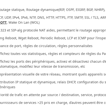
outage statique, Routage dynamique(RIP, OSPF, EIGRP, BGP, NHRP),
CP, UDP, IPv4, IPv6, NTP, DNS, HTTP, HTTPS, FTP, SMTP, SSL / TLS, AR
QTT
, Wake On Lan (WOL)
.323 et SIP-alg protocole NAT aides, permettant le routage approp
ing Reboot, Wget Reboot, Periodic Reboot, LCP et ICMP pour l’inspe
vance de port, règles de circulation, règles personnalisées
ffichez toutes vos statistiques, règles et compteurs de règles du P
ffichez les ports des périphériques, activez et désactivez chacun d’
utomatique, modifiez leur vitesse de transmission, etc
eprésentation visuelle de votre réseau, montrant quels appareils s
ttribution IP statique et dynamique, relais DHCP, configuration du
énériques
riorité de trafic en attente par source / destination, service, prot
ournisseurs de services >25 pris en charge, d’autres peuvent être