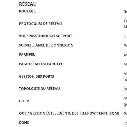
RÉSEAU
ROUTAGE
R
T
PROTOCOLES DE RÉSEAU
M
VOIP PASSTHROUGH SUPPORT
H
SURVEILLANCE DE CONNEXION
P
PARE-FEU
A
PAGE D’ÉTAT DU PARE-FEU
A
A
GESTION DES PORTS
a
TOPOLOGIE DU RÉSEAU
R
A
DHCP
g
QOS / GESTION INTELLIGENTE DES FILES D’ATTENTE (SQM)
P
DDNS
F