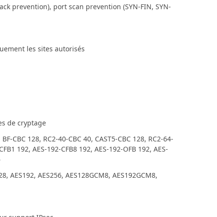
ack prevention), port scan prevention (SYN-FIN, SYN-
quement les sites autorisés
es de cryptage
 BF-CBC 128, RC2-40-CBC 40, CAST5-CBC 128, RC2-64-
CFB1 192, AES-192-CFB8 192, AES-192-OFB 192, AES-
6
S128, AES192, AES256, AES128GCM8, AES192GCM8,