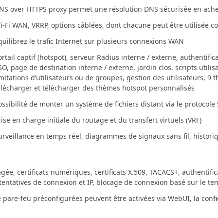
NS over HTTPS proxy permet une résolution DNS sécurisée en ach
i-Fi WAN, VRRP, options câblées, dont chacune peut être utilisé
quilibrez le trafic Internet sur plusieurs connexions WAN
ortail captif (hotspot), serveur Radius interne / externe, authentif
SO, page de destination interne / externe, jardin clos, scripts utili
imitations d’utilisateurs ou de groupes, gestion des utilisateurs, 9
élécharger et télécharger des thèmes hotspot personnalisés
ossibilité de monter un système de fichiers distant via le protocole
rise en charge initiale du routage et du transfert virtuels (VRF)
urveillance en temps réel, diagrammes de signaux sans fil, historiqu
gée, certificats numériques, certificats X.509, TACACS+, authentifi
tentatives de connexion et IP, blocage de connexion basé sur le t
e pare-feu préconfigurées peuvent être activées via WebUI, la config