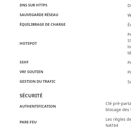
DNS SUR HTTPS
D
SAUVEGARDE RÉSEAU
W
ÉQUILIBRAGE DE CHARGE
É
P
S
HOTSPOT
l
t
SSHF
P
VRF SOUTIEN
P
GESTION DU TRAFIC
S
SÉCURITÉ
Clé pré-parta
AUTHENTIFICATION
blocage des 
Les règles d
PARE-FEU
NAT64