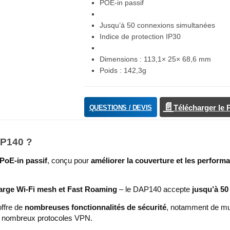
POE-in passif
Jusqu’à 50 connexions simultanées
Indice de protection IP30
Dimensions : 113,1× 25× 68,6 mm
Poids : 142,3g
QUESTIONS / DEVIS
Télécharger le
AP140 ?
 PoE-in passif
, conçu pour
améliorer la couverture et les perform
harge Wi-Fi mesh et Fast Roaming
– le DAP140 accepte
jusqu’à 5
offre de
nombreuses fonctionnalités de sécurité
, notamment de mul
de nombreux protocoles VPN.