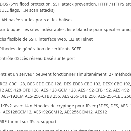
DOS (SYN flood protection, SSH attack prevention, HTTP / HTTPS att
ULL flags, FIN scan attacks)
LAN basée sur les ports et les balises
our bloquer les sites indésirables, liste blanche pour spécifier uni
cès flexible de SSH, interface Web, CLI et Telnet
éthodes de génération de certificats SCEP
ontrôle d’accès réseau basé sur le port
ients et un serveur peuvent fonctionner simultanément, 27 méthod
 RC2-CBC 128, DES-EDE-CBC 128, DES-EDE3-CBC 192, DESX-CBC 192,
12 AES-128-OFB 128, AES-128-GCM 128, AES-192-CFB 192, AES-192-
, AES-192CM AES-256-CFB8 256, AES-256-OFB 256, AES-256-CBC 25
 IKEv2, avec 14 méthodes de cryptage pour IPsec (3DES, DES, AE
, AES128GCM12, AES192GCM12, AES256GCM12, AES12
GRE tunnel sur IPsec support