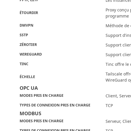
Les instance
Proxy conçu 
ÉTOURDIR
programme
DMVPN
Méthode de c
SSTP
Support d’in
ZÉROTIER
Support clie
WIREGUARD
Support clie
TINC
Tinc offre le
Tailscale off
ÉCHELLE
WireGuard o
OPC UA
MODES PRIS EN CHARGE
Client, Serve
TYPES DE CONNEXION PRIS EN CHARGE
TCP
MODBUS
MODES PRIS EN CHARGE
Serveur, Clie
TYPES DE CONNEXION PRIS EN CHARGE
TCP