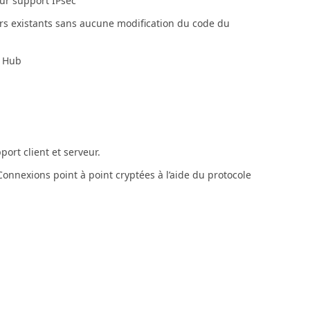
sur support IPsec
eurs existants sans aucune modification du code du
l Hub
port client et serveur.
. Connexions point à point cryptées à l’aide du protocole