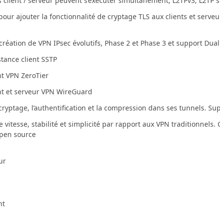
s client / serveur peuvent s’exécuter simultanément, L2TPv3, L2TP 
pour ajouter la fonctionnalité de cryptage TLS aux clients et serv
réation de VPN IPsec évolutifs, Phase 2 et Phase 3 et support Dua
stance client SSTP
nt VPN ZeroTier
nt et serveur VPN WireGuard
 cryptage, l’authentification et la compression dans ses tunnels. Sup
re vitesse, stabilité et simplicité par rapport aux VPN traditionnels
pen source
ur
nt