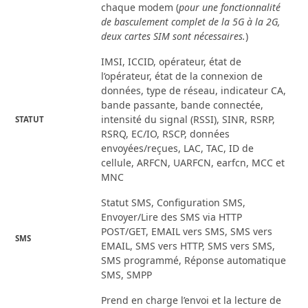
chaque modem (
pour une fonctionnalité
de basculement complet de la 5G à la 2G,
deux cartes SIM sont nécessaires.
)
IMSI, ICCID, opérateur, état de
l’opérateur, état de la connexion de
données, type de réseau, indicateur CA,
bande passante, bande connectée,
intensité du signal (RSSI), SINR, RSRP,
STATUT
RSRQ, EC/IO, RSCP, données
envoyées/reçues, LAC, TAC, ID de
cellule, ARFCN, UARFCN, earfcn, MCC et
MNC
Statut SMS, Configuration SMS,
Envoyer/Lire des SMS via HTTP
POST/GET, EMAIL vers SMS, SMS vers
SMS
EMAIL, SMS vers HTTP, SMS vers SMS,
SMS programmé, Réponse automatique
SMS, SMPP
Prend en charge l’envoi et la lecture de