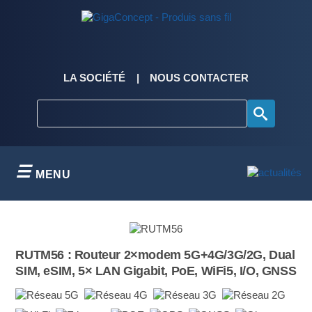
Skip
to
content
LA SOCIÉTÉ
NOUS CONTACTER
MENU
RUTM56 : Routeur 2×modem 5G+4G/3G/2G, Dual
SIM, eSIM, 5× LAN Gigabit, PoE, WiFi5, I/O, GNSS