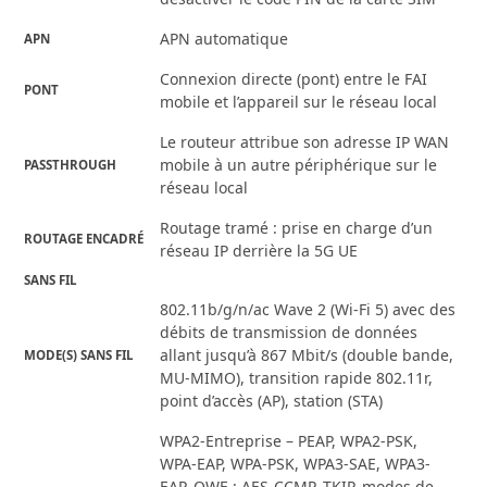
APN automatique
APN
Connexion directe (pont) entre le FAI
PONT
mobile et l’appareil sur le réseau local
Le routeur attribue son adresse IP WAN
mobile à un autre périphérique sur le
PASSTHROUGH
réseau local
Routage tramé : prise en charge d’un
ROUTAGE ENCADRÉ
réseau IP derrière la 5G UE
SANS FIL
802.11b/g/n/ac Wave 2 (Wi-Fi 5) avec des
débits de transmission de données
allant jusqu’à 867 Mbit/s (double bande,
MODE(S) SANS FIL
MU-MIMO), transition rapide 802.11r,
point d’accès (AP), station (STA)
WPA2-Entreprise – PEAP, WPA2-PSK,
WPA-EAP, WPA-PSK, WPA3-SAE, WPA3-
EAP, OWE ; AES-CCMP, TKIP, modes de