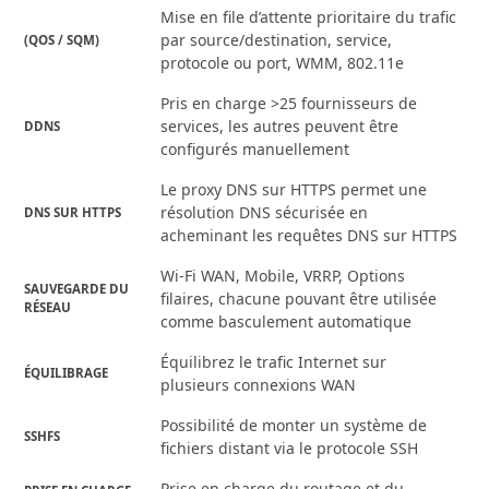
Mise en file d’attente prioritaire du trafic
par source/destination, service,
(QOS / SQM)
protocole ou port, WMM, 802.11e
Pris en charge >25 fournisseurs de
services, les autres peuvent être
DDNS
configurés manuellement
Le proxy DNS sur HTTPS permet une
résolution DNS sécurisée en
DNS SUR HTTPS
acheminant les requêtes DNS sur HTTPS
Wi-Fi WAN, Mobile, VRRP, Options
SAUVEGARDE DU
filaires, chacune pouvant être utilisée
RÉSEAU
comme basculement automatique
Équilibrez le trafic Internet sur
ÉQUILIBRAGE
plusieurs connexions WAN
Possibilité de monter un système de
SSHFS
fichiers distant via le protocole SSH
Prise en charge du routage et du