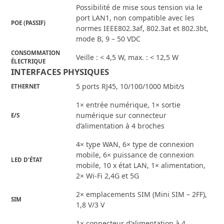
Possibilité de mise sous tension via le
port LAN1, non compatible avec les
POE (PASSIF)
normes IEEE802.3af, 802.3at et 802.3bt,
mode B, 9 – 50 VDC
CONSOMMATION
Veille : < 4,5 W, max. : < 12,5 W
ÉLECTRIQUE
INTERFACES PHYSIQUES
5 ports RJ45, 10/100/1000 Mbit/s
ETHERNET
1× entrée numérique, 1× sortie
numérique sur connecteur
E/S
d’alimentation à 4 broches
4× type WAN, 6× type de connexion
mobile, 6× puissance de connexion
LED D’ÉTAT
mobile, 10 x état LAN, 1× alimentation,
2× Wi-Fi 2,4G et 5G
2× emplacements SIM (Mini SIM – 2FF),
SIM
1,8 V/3 V
1× connecteur d’alimentation à 4