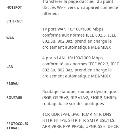
Transférer la page d’accueil du point
d’accès Wi-Fi vers un appareil connecté
HOTSPOT
ultérieur
ETHERNET
1× port WAN 10/100/1000 Mbps,
conforme aux normes IEEE 802.3, IEEE
WAN
802.3u, 802.3az, prend en charge le
croisement automatique MDI/MDIX
4 ports LAN, 10/100/1000 Mbps,
conformité aux normes IEEE 802.3, IEEE
LAN
802.3u, 802.3az, prend en charge le
croisement automatique MDI/MDIX
RÉSEAU
Routage statique, routage dynamique
(BGP, OSPF v2, RIP v1/v2, EIGRP, NHRP),
ROUTAGE
routage basé sur des politiques
TCP, UDP, IPv4, IPv6, ICMP, NTP, DNS,
HTTP, HTTPS, SFTP, FTP, SMTP, SSL/TLS,
PROTOCOLES
ARP, VRRP, PPP, PPPoE, UPNP, SSH, DHCP,
RÉSEAU