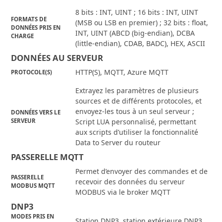
8 bits : INT, UINT ; 16 bits : INT, UINT
FORMATS DE
(MSB ou LSB en premier) ; 32 bits : float,
DONNÉES PRIS EN
INT, UINT (ABCD (big-endian), DCBA
CHARGE
(little-endian), CDAB, BADC), HEX, ASCII
DONNÉES AU SERVEUR
HTTP(S), MQTT, Azure MQTT
PROTOCOLE(S)
Extrayez les paramètres de plusieurs
sources et de différents protocoles, et
envoyez-les tous à un seul serveur ;
DONNÉES VERS LE
SERVEUR
Script LUA personnalisé, permettant
aux scripts d’utiliser la fonctionnalité
Data to Server du routeur
PASSERELLE MQTT
Permet d’envoyer des commandes et de
PASSERELLE
recevoir des données du serveur
MODBUS MQTT
MODBUS via le broker MQTT
DNP3
MODES PRIS EN
Station DNP3, station extérieure DNP3