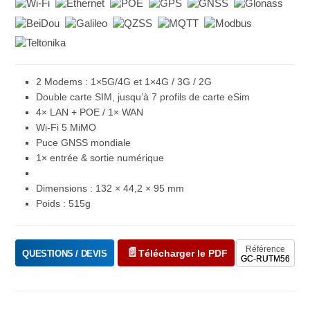
2 Modems : 1×5G/4G et 1×4G / 3G / 2G
Double carte SIM, jusqu’à 7 profils de carte eSim
4× LAN + POE / 1× WAN
Wi-Fi 5 MiMO
Puce GNSS mondiale
1× entrée & sortie numérique
Dimensions : 132 × 44,2 × 95 mm
Poids : 515g
Référence
Télécharger le PDF
QUESTIONS / DEVIS
GC-RUTM56