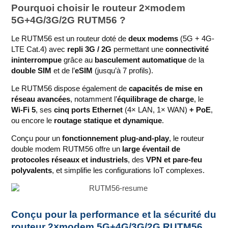
Pourquoi choisir le routeur 2×modem
5G+4G/3G/2G RUTM56 ?
Le RUTM56 est un routeur doté de
deux modems
(5G + 4G-
LTE Cat.4) avec
repli 3G / 2G
permettant une
connectivité
ininterrompue
grâce au
basculement automatique
de la
double SIM
et de l’
eSIM
(jusqu’à 7 profils).
Le RUTM56 dispose également de
capacités de mise en
réseau avancées
, notamment l’
équilibrage de charge
, le
Wi-Fi 5
, ses
cinq ports Ethernet
(4× LAN, 1× WAN)
+ PoE
,
ou encore le
routage statique et dynamique
.
Conçu pour un
fonctionnement plug-and-play
, le routeur
double modem RUTM56 offre un
large éventail de
protocoles réseaux et industriels
, des
VPN et pare-feu
polyvalents
, et simplifie les configurations IoT complexes.
Conçu pour la performance et la sécurité du
routeur 2×modem 5G+4G/3G/2G RUTM56