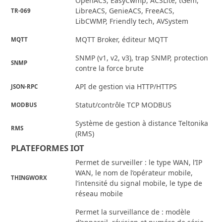
OpenACS, EasyCwmp, ACSLite, tGem,
LibreACS, GenieACS, FreeACS,
TR-069
LibCWMP, Friendly tech, AVSystem
MQTT Broker, éditeur MQTT
MQTT
SNMP (v1, v2, v3), trap SNMP, protection
SNMP
contre la force brute
API de gestion via HTTP/HTTPS
JSON-RPC
Statut/contrôle TCP MODBUS
MODBUS
Système de gestion à distance Teltonika
RMS
(RMS)
PLATEFORMES IOT
Permet de surveiller : le type WAN, l’IP
WAN, le nom de l’opérateur mobile,
THINGWORX
l’intensité du signal mobile, le type de
réseau mobile
Permet la surveillance de : modèle