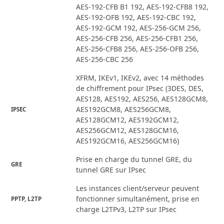
AES-192-CFB B1 192, AES-192-CFB8 192,
AES-192-OFB 192, AES-192-CBC 192,
AES-192-GCM 192, AES-256-GCM 256,
AES-256-CFB 256, AES-256-CFB1 256,
AES-256-CFB8 256, AES-256-OFB 256,
AES-256-CBC 256
XFRM, IKEv1, IKEv2, avec 14 méthodes
de chiffrement pour IPsec (3DES, DES,
AES128, AES192, AES256, AES128GCM8,
AES192GCM8, AES256GCM8,
IPSEC
AES128GCM12, AES192GCM12,
AES256GCM12, AES128GCM16,
AES192GCM16, AES256GCM16)
Prise en charge du tunnel GRE, du
GRE
tunnel GRE sur IPsec
Les instances client/serveur peuvent
fonctionner simultanément, prise en
PPTP, L2TP
charge L2TPv3, L2TP sur IPsec