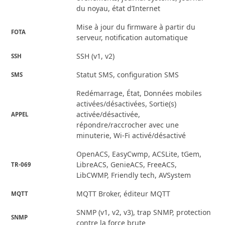
du noyau, état d’Internet
Mise à jour du firmware à partir du
FOTA
serveur, notification automatique
SSH (v1, v2)
SSH
Statut SMS, configuration SMS
SMS
Redémarrage, État, Données mobiles
activées/désactivées, Sortie(s)
activée/désactivée,
APPEL
répondre/raccrocher avec une
minuterie, Wi-Fi activé/désactivé
OpenACS, EasyCwmp, ACSLite, tGem,
LibreACS, GenieACS, FreeACS,
TR-069
LibCWMP, Friendly tech, AVSystem
MQTT Broker, éditeur MQTT
MQTT
SNMP (v1, v2, v3), trap SNMP, protection
SNMP
contre la force brute