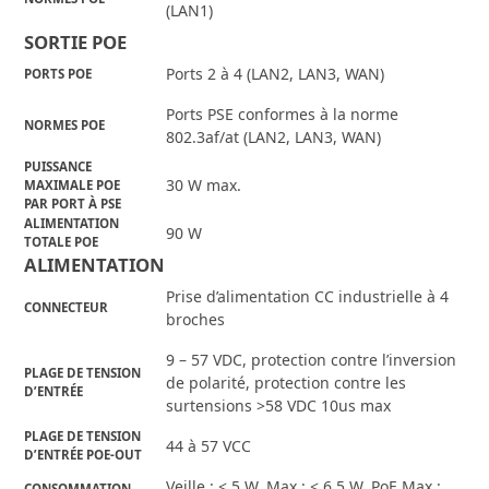
(LAN1)
SORTIE POE
Ports 2 à 4 (LAN2, LAN3, WAN)
PORTS POE
Ports PSE conformes à la norme
NORMES POE
802.3af/at (LAN2, LAN3, WAN)
PUISSANCE
30 W max.
MAXIMALE POE
PAR PORT À PSE
ALIMENTATION
90 W
TOTALE POE
ALIMENTATION
Prise d’alimentation CC industrielle à 4
CONNECTEUR
broches
9 – 57 VDC, protection contre l’inversion
PLAGE DE TENSION
de polarité, protection contre les
D’ENTRÉE
surtensions >58 VDC 10us max
PLAGE DE TENSION
44 à 57 VCC
D’ENTRÉE POE-OUT
Veille : < 5 W, Max : < 6,5 W, PoE Max :
CONSOMMATION