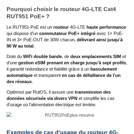
Pourquoi choisir le routeur 4G-LTE Cat4
RUT951 PoE+ ?
Le RUT951-PoE est un
routeur
4G-LTE
haute performance
qui dispose d’un
commutateur PoE+ intégré
avec 1× PoE-
IN et 3× PoE-OUT de 30W chacun,
délivrant ainsi jusqu’à
90 W au total
.
Doté du
WiFi double bande
, de
deux emplacements SIM
et
d’une
gestion eSIM prenant en charge jusqu’à sept profils
,
il garantit redondance et fiabilité grâce à un
basculement
automatique
et transparent
en cas de défaillance de l’un
des réseaux
.
Optimisé par RutOS, il assure une
transmission des
données sécurisée via divers VPN
et simplifie les cas
d’usage où l’alimentation électrique est limitée.
Exemples de cas d’usage du routeur 4G-