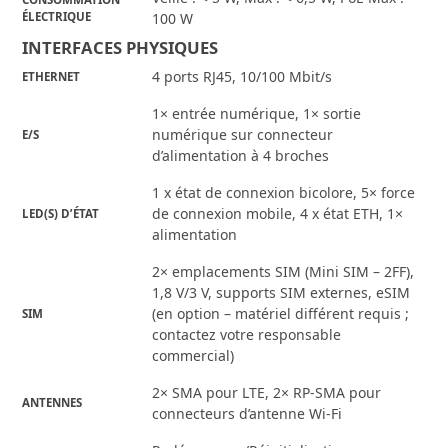
ÉLECTRIQUE
100 W
INTERFACES PHYSIQUES
4 ports RJ45, 10/100 Mbit/s
ETHERNET
1× entrée numérique, 1× sortie
numérique sur connecteur
E/S
d’alimentation à 4 broches
1 x état de connexion bicolore, 5× force
de connexion mobile, 4 x état ETH, 1×
LED(S) D’ÉTAT
alimentation
2× emplacements SIM (Mini SIM – 2FF),
1,8 V/3 V, supports SIM externes, eSIM
(en option – matériel différent requis ;
SIM
contactez votre responsable
commercial)
2× SMA pour LTE, 2× RP-SMA pour
ANTENNES
connecteurs d’antenne Wi-Fi