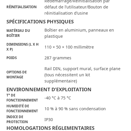
Redémarrage/Réinitialisation par
défaut de l’utilisateur/Bouton de
RÉINITIALISATION
réinitialisation d’usine
SPÉCIFICATIONS PHYSIQUES
Boîtier en aluminium, panneaux en
MATÉRIAU DU
BOÎTIER
plastique
DIMENSIONS (L X H
110 × 50 × 100 millimètre
X P)
287 grammes
POIDS
Rail DIN, support mural, surface plane
OPTIONS DE
(tous nécessitent un kit
MONTAGE
supplémentaire)
ENVIRONNEMENT D’EXPLOITATION
T° DE
-40 °C à 75 °C
FONCTIONNEMENT
HUMIDITÉ DE
10 % à 90 % sans condensation
FONCTIONNEMENT
INDICE DE
IP30
PROTECTION
HOMOLOGATIONS RÉGLEMENTAIRES