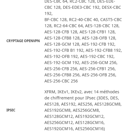
DES-CBC 64, RC2-CBC 128, DES-EDE-
CBC 128, DES-EDE3-CBC 192, DESX-CBC
192,
BF-CBC 128, RC2-40-CBC 40, CAST5-CBC
128, RC2-64-CBC 64, AES-128-CBC 128,
AES-128-CFB 128, AES-128-CFB1 128,
AES-128-CFB8 128, AES-128-OFB 128,
CRYPTAGE OPENVPN
AES-128-GCM 128, AES-192-CFB 192,
AES-192-CFB B1 192, AES-192-CFB8 192,
AES-192-OFB 192, AES-192-CBC 192,
AES-192-GCM 192, AES-256-GCM 256,
AES-256-CFB 256, AES-256-CFB1 256,
AES-256-CFB8 256, AES-256-OFB 256,
AES-256-CBC 256
XFRM, IKEv1, IKEv2, avec 14 méthodes
de chiffrement pour IPsec (3DES, DES,
AES128, AES192, AES256, AES128GCM8,
AES192GCM8, AES256GCM8,
IPSEC
AES128GCM12, AES192GCM12,
AES256GCM12, AES128GCM16,
AES192GCM16, AES256GCM16)