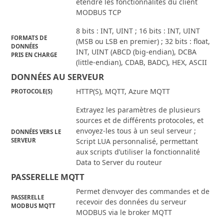
étendre les fonctionnalités du client
MODBUS TCP
8 bits : INT, UINT ; 16 bits : INT, UINT
FORMATS DE
(MSB ou LSB en premier) ; 32 bits : float,
DONNÉES
INT, UINT (ABCD (big-endian), DCBA
PRIS EN CHARGE
(little-endian), CDAB, BADC), HEX, ASCII
DONNÉES AU SERVEUR
HTTP(S), MQTT, Azure MQTT
PROTOCOLE(S)
Extrayez les paramètres de plusieurs
sources et de différents protocoles, et
envoyez-les tous à un seul serveur ;
DONNÉES VERS LE
SERVEUR
Script LUA personnalisé, permettant
aux scripts d’utiliser la fonctionnalité
Data to Server du routeur
PASSERELLE MQTT
Permet d’envoyer des commandes et de
PASSERELLE
recevoir des données du serveur
MODBUS MQTT
MODBUS via le broker MQTT