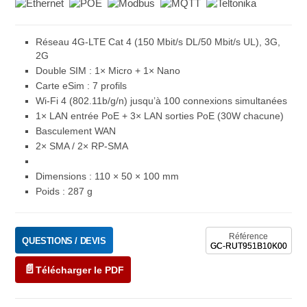
Réseau 4G-LTE Cat 4 (150 Mbit/s DL/50 Mbit/s UL), 3G,
2G
Double SIM : 1× Micro + 1× Nano
Carte eSim : 7 profils
Wi-Fi 4 (802.11b/g/n) jusqu’à 100 connexions simultanées
1× LAN entrée PoE + 3× LAN sorties PoE (30W chacune)
Basculement WAN
2× SMA / 2× RP-SMA
Dimensions : 110 × 50 × 100 mm
Poids : 287 g
Référence
QUESTIONS / DEVIS
GC-RUT951B10K00
Télécharger le PDF