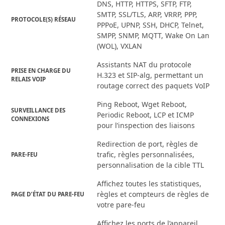
DNS, HTTP, HTTPS, SFTP, FTP,
SMTP, SSL/TLS, ARP, VRRP, PPP,
PROTOCOLE(S) RÉSEAU
PPPoE, UPNP, SSH, DHCP, Telnet,
SMPP, SNMP, MQTT, Wake On Lan
(WOL), VXLAN
Assistants NAT du protocole
PRISE EN CHARGE DU
H.323 et SIP-alg, permettant un
RELAIS VOIP
routage correct des paquets VoIP
Ping Reboot, Wget Reboot,
SURVEILLANCE DES
Periodic Reboot, LCP et ICMP
CONNEXIONS
pour l’inspection des liaisons
Redirection de port, règles de
trafic, règles personnalisées,
PARE-FEU
personnalisation de la cible TTL
Affichez toutes les statistiques,
règles et compteurs de règles de
PAGE D’ÉTAT DU PARE-FEU
votre pare-feu
Affichez les ports de l’appareil,