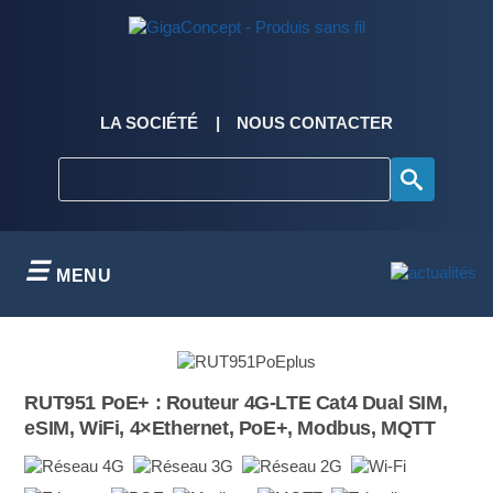
Skip
to
content
LA SOCIÉTÉ
NOUS CONTACTER
MENU
RUT951 PoE+ : Routeur 4G-LTE Cat4 Dual SIM,
eSIM, WiFi, 4×Ethernet, PoE+, Modbus, MQTT