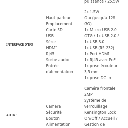
puissance / 25.5W
2x 1.5W
Haut-parleur
Oui (jusqu’à 128
Emplacement
GO)
Carte SD
1x Micro-USB 2.0
USB
OTG / 1x USB 2.0 /
Série
1x USB 3.0
INTERFACE D’E/S
HDMI
1x USB (RS-232)
RJ45
1x Port HDMI
Sortie audio
1x RJ45 avec PoE
Entrée
1x prise écouteur
d’alimentation
3,5 mm
1x prise DC-in
Caméra frontale
2MP
Système de
Caméra
verrouillage
Sécurité
Kensington Lock
AUTRE
Bouton
On/Off / Accueil /
Alimentation
Gestion de