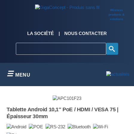
Skip
to
Wireless
content
products &
solutions
LA SOCIÉTÉ
NOUS CONTACTER
MENU
Tablette Android 10,1″ PoE / HDMI / VESA 75 |
Épaisseur 30mm