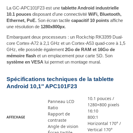
La GC-APC101F23 est une
tablette Android industrielle
10.1 pouces
disposant d’une connectivité
WiFi, Bluetooth,
Ethernet, PoE.
Son écran tactile
capacitif 10 points
affiche
une résolution de
1280x800px
.
Embarquant deux processeurs : un Rockchip RK3399 Dual-
core Cortex-A72 à 2,1 GHz et un Cortex-A53 quad-core à 1,5
GHz, elle possède également
2Go de RAM et 16Go de
mémoire flash
et un emplacement pour carte SD. Son
système en VESA
lui permet un montage mural.
Spécifications techniques de la tablette
Android 10,1″ APC101F23
10.1 pouces /
Panneau LCD
1280×800 pixels
Ratio
16:10
Rapport de
800:1
AFFICHAGE
contraste
Horizontal 170° /
Angle de vision
Vertical 170°
Écran tactile