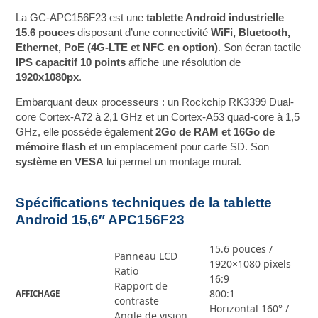
La GC-APC156F23 est une
tablette Android industrielle
15.6 pouces
disposant d’une connectivité
WiFi, Bluetooth,
Ethernet, PoE (4G-LTE et NFC en option)
. Son écran tactile
IPS capacitif 10 points
affiche une résolution de
1920x1080px
.
Embarquant deux processeurs : un Rockchip RK3399 Dual-
core Cortex-A72 à 2,1 GHz et un Cortex-A53 quad-core à 1,5
GHz, elle possède également
2Go de RAM et 16Go de
mémoire flash
et un emplacement pour carte SD. Son
système en VESA
lui permet un montage mural.
Spécifications techniques de la tablette
Android 15,6″ APC156F23
15.6 pouces /
Panneau LCD
1920×1080 pixels
Ratio
16:9
Rapport de
800:1
AFFICHAGE
contraste
Horizontal 160° /
Angle de vision