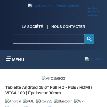
Skip
to
Wireless
content
products &
solutions
LA SOCIÉTÉ
NOUS CONTACTER
MENU
Tablette Android 15,6″ Full HD - PoE / HDMI /
VESA 100 | Épaisseur 30mm