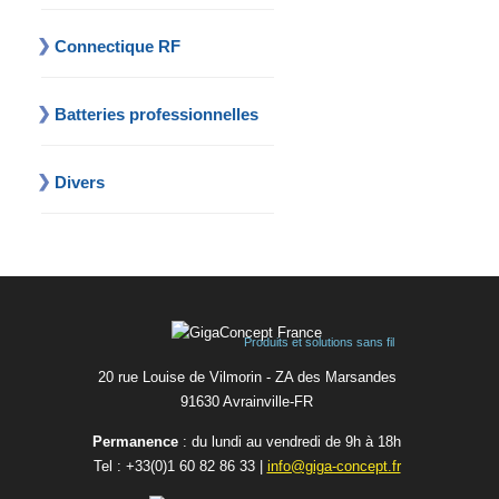
Connectique RF
Batteries professionnelles
Divers
Produits et solutions sans fil
20 rue Louise de Vilmorin - ZA des Marsandes
91630 Avrainvilleㅤ-ㅤFR
Permanence
: du lundi au vendredi de 9h à 18h
Tel :
+33(0)1 60 82 86 33
|
info@giga-concept.fr