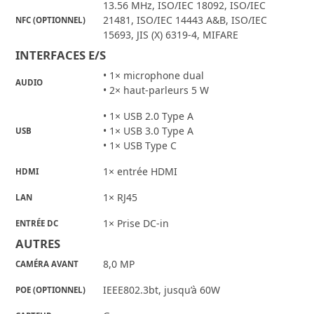
13.56 MHz, ISO/IEC 18092, ISO/IEC
21481, ISO/IEC 14443 A&B, ISO/IEC
NFC (OPTIONNEL)
15693, JIS (X) 6319-4, MIFARE
INTERFACES E/S
• 1× microphone dual
AUDIO
• 2× haut-parleurs 5 W
• 1× USB 2.0 Type A
• 1× USB 3.0 Type A
USB
• 1× USB Type C
1× entrée HDMI
HDMI
1× RJ45
LAN
1× Prise DC-in
ENTRÉE DC
AUTRES
8,0 MP
CAMÉRA AVANT
IEEE802.3bt, jusqu’à 60W
POE (OPTIONNEL)