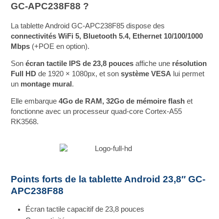
GC-APC238F88 ?
La tablette Android GC-APC238F85 dispose des
connectivités WiFi 5, Bluetooth 5.4, Ethernet 10/100/1000
Mbps
(+POE en option).
Son
écran tactile IPS de 23,8 pouces
affiche une
résolution
Full HD
de 1920 × 1080px, et son
système VESA
lui permet
un
montage mural
.
Elle embarque
4Go de RAM, 32Go de mémoire flash
et
fonctionne avec un processeur quad-core Cortex-A55
RK3568.
Points forts de la tablette Android 23,8″ GC-
APC238F88
Écran tactile capacitif de 23,8 pouces