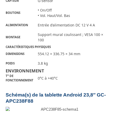
G-sensor
CAPTEUR
• On/Off
BOUTONS
• Vol. Haut/Vol. Bas
Entrée d’alimentation DC 12 V 4 A
ALIMENTATION
Support mural coulissant ; VESA 100 ×
MONTAGE
100
CARACTÉRISTIQUES PHYSIQUES
554.12 × 336.75 × 34 mm
DIMENSIONS
3.8 kg
POIDS
ENVIRONNEMENT
T° DE
0°C à +40°C
FONCTIONNEMENT
Schéma(s) de la tablette Android 23,8″ GC-
APC238F88