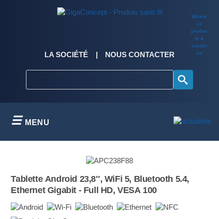
Skip
to
Wirele
content
ss
produc
ts &
solutio
ns
LA SOCIÉTÉ
NOUS CONTACTER
MENU
Tablette Android 23,8″, WiFi 5, Bluetooth 5.4,
Ethernet Gigabit - Full HD, VESA 100