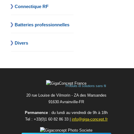
Connectique RF
Batteries professionnelles
Divers
Produits et solutions sans fil
20 rue Louise de Vilmorin - ZA des Marsandes
91630 Avrainvilleㅤ-ㅤFR
Permanence
: du lundi au vendredi de 9h à 18h
Tel :
+33(0)1 60 82 86 33
|
info@giga-concept.fr