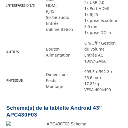
2x USB 2.0
HDMI
INTERFACES D’E/S
1x Port HDMI
RJ45
1x RJ45
Sortie audio
1x prise écouteur
Entrée
3,5 mm
d’alimentation
1x prise DC-in
On/Off / Gestion
Bouton
du volume
AUTRES
Alimentation
Entrée AC
100V/-240A
995.3 x 592.2 x
Dimensions
55.6 mm
Poids
PHYSIQUE
17.85kg
Montage
VESA 400×400
Schéma(s) de la tablette Android 43″
APC430F03