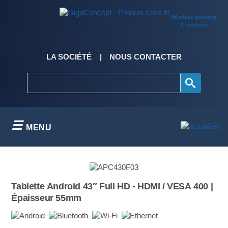
Skip
to
Wireless products
content
& solutions
LA SOCIÉTÉ
NOUS CONTACTER
MENU
Tablette Android 43″ Full HD - HDMI / VESA 400 |
Épaisseur 55mm