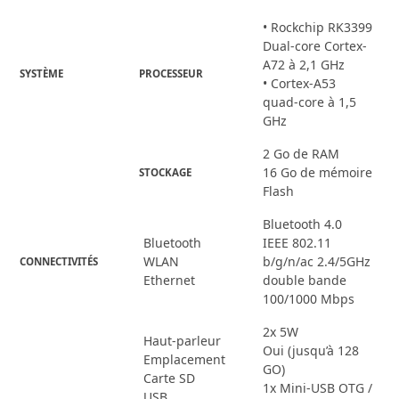
• Rockchip RK3399
Dual-core Cortex-
A72 à 2,1 GHz
SYSTÈME
PROCESSEUR
• Cortex-A53
quad-core à 1,5
GHz
2 Go de RAM
16 Go de mémoire
STOCKAGE
Flash
Bluetooth 4.0
Bluetooth
IEEE 802.11
WLAN
b/g/n/ac 2.4/5GHz
CONNECTIVITÉS
Ethernet
double bande
100/1000 Mbps
2x 5W
Haut-parleur
Oui (jusqu’à 128
Emplacement
GO)
Carte SD
1x Mini-USB OTG /
USB