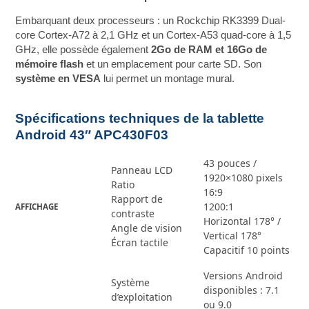
Embarquant deux processeurs : un Rockchip RK3399 Dual-
core Cortex-A72 à 2,1 GHz et un Cortex-A53 quad-core à 1,5
GHz, elle possède également
2Go de RAM et 16Go de
mémoire flash
et un emplacement pour carte SD. Son
système en VESA
lui permet un montage mural.
Spécifications techniques de la tablette
Android 43″ APC430F03
43 pouces /
Panneau LCD
1920×1080 pixels
Ratio
16:9
Rapport de
1200:1
AFFICHAGE
contraste
Horizontal 178° /
Angle de vision
Vertical 178°
Écran tactile
Capacitif 10 points
Versions Android
Système
disponibles : 7.1
d’exploitation
ou 9.0