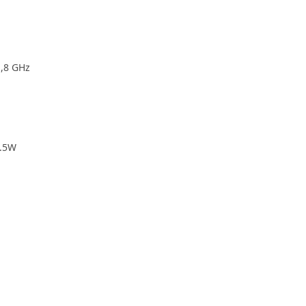
1,8 GHz
5.5W