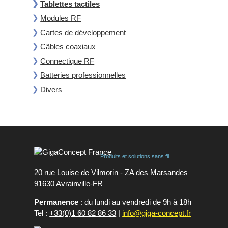
Tablettes tactiles
Modules RF
Cartes de développement
Câbles coaxiaux
Connectique RF
Batteries professionnelles
Divers
Produits et solutions sans fil
20 rue Louise de Vilmorin - ZA des Marsandes
91630 Avrainvilleㅤ-ㅤFR
Permanence
: du lundi au vendredi de 9h à 18h
Tel :
+33(0)1 60 82 86 33
|
info@giga-concept.fr