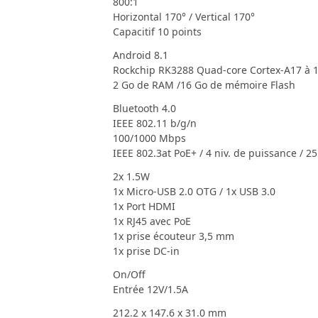
800:1
Horizontal 170° / Vertical 170°
Capacitif 10 points
Android 8.1
Rockchip RK3288 Quad-core Cortex-A17 à 
2 Go de RAM /16 Go de mémoire Flash
Bluetooth 4.0
IEEE 802.11 b/g/n
100/1000 Mbps
IEEE 802.3at PoE+ / 4 niv. de puissance / 2
2x 1.5W
1x Micro-USB 2.0 OTG / 1x USB 3.0
1x Port HDMI
1x RJ45 avec PoE
1x prise écouteur 3,5 mm
1x prise DC-in
On/Off
Entrée 12V/1.5A
212.2 x 147.6 x 31.0 mm