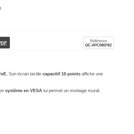
t
Référence
 PDF
GC-APC080F82
PoE.
Son écran tactile
capacitif 10 points
affiche une
Son
système en VESA
lui permet un montage mural.