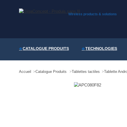
Skip
to
content
Wireless products & solutions
CATALOGUE PRODUITS
TECHNOLOGIES
Accueil
Catalogue Produits
Tablettes tactiles
Tablette And