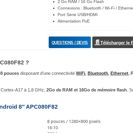
2 Go RAM / 16 Go Flash
Connexions : Bluetooth / Wi-Fi / Etherne
Port Série USB/HDMI
Alimentation PoE
QUESTIONS / DEVIS
Télécharger le
APC080F82 ?
e 8 pouces
disposant d’une connectivité
WiFi
,
Bluetooth
,
Ethernet
, 
 Cortex-A17 à 1,8 GHz,
2Go de RAM et 16Go de mémoire flash
. 
 Android 8″ APC080F82
8 pouces / 1280×800 pixels
16:10