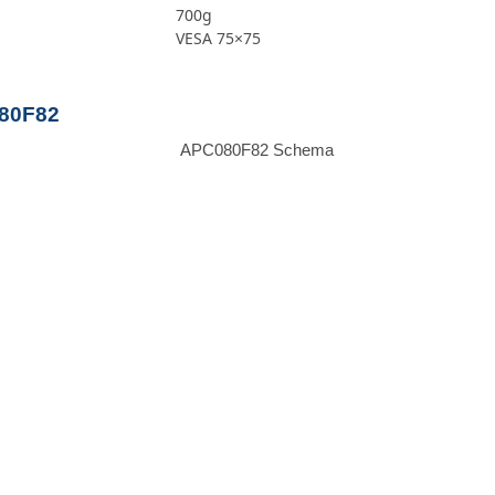
700g
VESA 75×75
080F82