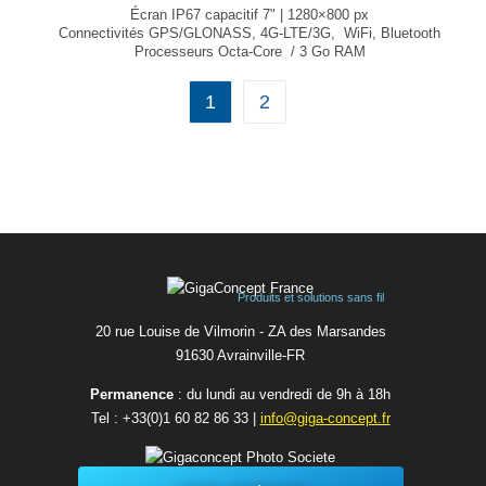
Écran IP67 capacitif 7" | 1280×800 px
Connectivités GPS/GLONASS, 4G-LTE/3G, WiFi, Bluetooth
Processeurs Octa-Core / 3 Go RAM
Communication SAE J1708 / OBD-II / CAN,
Ports USB / RS-232
1
2
Cartes SD et SIM
Dimensions : 207,4 x 137,4 x 30,1
En option : NFC, Ethernet, Cameras
...
Produits et solutions sans fil
20 rue Louise de Vilmorin - ZA des Marsandes
91630 Avrainvilleㅤ-ㅤFR
Permanence
: du lundi au vendredi de 9h à 18h
Tel :
+33(0)1 60 82 86 33
|
info@giga-concept.fr