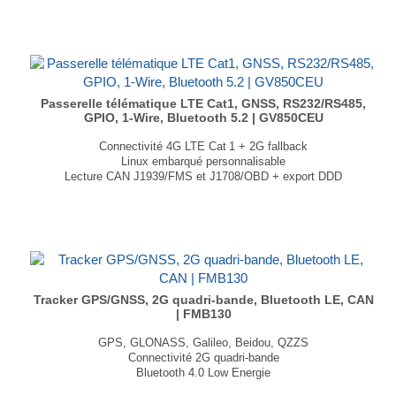
Interfaces série (RS232 et CANBus ) / MQTT, BACnet, Modbus
GNSS : GPS, GLONASS, BeiDou, Galileo et QZSS
Dimensions : 83 × 25 × 83 mm
Poids : 140 g
...
Passerelle télématique LTE Cat1, GNSS, RS232/RS485,
GPIO, 1-Wire, Bluetooth 5.2 | GV850CEU
Connectivité 4G LTE Cat 1 + 2G fallback
Linux embarqué personnalisable
Lecture CAN J1939/FMS et J1708/OBD + export DDD
Interfaces RS-232/RS-485, 1-Wire, I/O, Bluetooth 5.2
GNSS multi-constellation : GPS, GLONASS, Galileo, Beidou
Large plage de tension : 8 V à 32 V DC + Batterie
Dimensions : 123 × 80 × 21mm
Poids : 137,2g
...
Tracker GPS/GNSS, 2G quadri-bande, Bluetooth LE, CAN
| FMB130
GPS, GLONASS, Galileo, Beidou, QZZS
Connectivité 2G quadri-bande
Bluetooth 4.0 Low Energie
Accéléromètre 3 axes