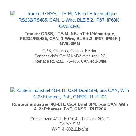
Tracker GNSS, LTE-M, NB-IoT + télématique,
RS232/RS485, CAN, 1-Wire, BLE 5.2, IP67, IP69K |
GV650MG
GPS, Glonass, Galileo, Beidou
Connectivités Cat M1/NB2 avec repli 2G
Interface RS-232, RS-485, CAN et 1-Wire
Bluetooth 5.2
Accéléromètre 3 axes
Étanche : IP67, IP69K
Dimensions : 148 × 91 × 39 mm
...
Routeur industriel 4G-LTE Cat4 Dual SIM, bus CAN, WiFi
4, 2×Ethernet, PoE, GNSS | RUT204
Connectivité 4G-LTE Cat 4 – Fallback 3G/2G
Double SIM
Wi-Fi 4 (802.11b/g/n)
2× ports Ethernet + PoE actif et passif