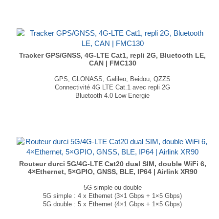
Port 1-Wire, Interface CAN
Dimensions : 65 × 56,6 × 20,6mm
Poids : 55g
...
Tracker GPS/GNSS, 4G-LTE Cat1, repli 2G, Bluetooth LE,
CAN | FMC130
GPS, GLONASS, Galileo, Beidou, QZZS
Connectivité 4G LTE Cat.1 avec repli 2G
Bluetooth 4.0 Low Energie
Accéléromètre 3 axes
Port 1-Wire, Interface CAN
Dimensions : 65 × 56,6 × 20,6 mm
Poids : 61 g
...
Routeur durci 5G/4G-LTE Cat20 dual SIM, double WiFi 6,
4×Ethernet, 5×GPIO, GNSS, BLE, IP64 | Airlink XR90
5G simple ou double
5G simple : 4 x Ethernet (3×1 Gbps + 1×5 Gbps)
5G double : 5 x Ethernet (4×1 Gbps + 1×5 Gbps)
Dual 4×4 MU-MIMO Wi-Fi 6