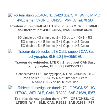
GNSS avec Dead Reckoning
Classement IP64
Dimensions : 220 × 170 × 53 mm
Poids : 2.06 kg
...
Routeur durci 5G/4G-LTE Cat20 dual SIM, WiFi 6 MIMO,
4×Ethernet, 5×GPIO, GNSS, IP64 | Airlink XR80
5G simple ou 4G simple ou 2 × 5G ou 1 × 4G+1 × 5G
5G simple : 4 x Ethernet (3×1 Gbps + 1×5 Gbps)
5G double : 5 x Ethernet (4×1 Gbps + 1×5 Gbps)
Dual 4×4 MU-MIMO Wi-Fi 6 2,4/5 GHz
GNSS avec Dead Reckoning
Classement IP64
Dimensions : 220 × 170 × 53 mm
Traceur de véhicules LTE Cat1, support CANBus,
tachygraphe, BLE 5.2 | GV355CEU
Poids : 1.8kg
...
Connectivités LTE, Tachygraphe, K-Line, CANBus, DTC
Ports séries RS323/RS-485 et interface 1-Wire
Module GNSS de haute précision
Prise en charge des normes J1939 & J1708
Alarme de remorquage, détection des collisions
Dimensions : 94 × 58.5 × 21 mm
Poids : 92 g
Tablette de navigation durcie 7″ – GPS/GNSS, 4G-
...
LTE/3G, WiFi, BLE, CAN, RS232, SAE J1939, IP67