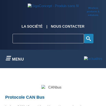
Skip
to
Wireless
content
products &
solutions
LA SOCIÉTÉ
NOUS CONTACTER
MENU
Protocole CAN Bus