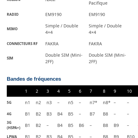
Pacifique
EM9190
EM9190
RADIO
Simple / Double
Simple / Double
MIMO
4×4
4×4
FAKRA
FAKRA
CONNECTEURS RF
Double SIM (Mini-
Double SIM (Mini-
SIM
2FF)
2FF)
Bandes de fréquences
1
2
3
4
5
6
7
8
9
10
n1
n2
n3
–
n5
–
n7*
n8*
–
–
5G
B1
B2
B3
B4
B5
–
B7
B8
–
–
4G
3G
B1
B2
–
B4
B5
B6
–
B8
B9
–
(HSPA+)
B1
B2
B3
B4
B5
–
–
B8
B9
B10
LPWA