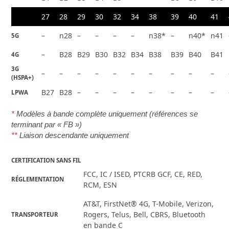
27
28
29
30
32
34
38
39
40
41
–
n28
–
–
–
–
n38*
–
n40*
n41
5G
–
B28
B29
B30
B32
B34
B38
B39
B40
B41
4G
3G
–
–
–
–
–
–
–
–
–
–
(HSPA+)
B27
B28
–
–
–
–
–
–
–
–
LPWA
*
Modèles à bande complète uniquement (références se
terminant par « FB »)
**
Liaison descendante uniquement
CERTIFICATION SANS FIL
FCC, IC / ISED, PTCRB GCF, CE, RED,
RÉGLEMENTATION
RCM, ESN
AT&T, FirstNet® 4G, T-Mobile, Verizon,
Rogers, Telus, Bell, CBRS, Bluetooth
TRANSPORTEUR
en bande C