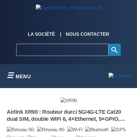
Skip
to
content
LA SOCIÉTÉ
NOUS CONTACTER
MENU
Airlink XR90 : Routeur durci 5G/4G-LTE Cat20
dual SIM, double WiFi 6, 4×Ethernet, 5×GPIO,
GNSS, BLE, IP64