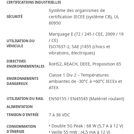
CERTIFICATIONS INDUSTRIELLES
Système des organismes de
certification IECEE (système CB), UL
SÉCURITÉ
60950
Marquage E (72 / 245 / CEE, 2009 / 19
/ CE)
UTILISATION DU
VÉHICULE
ISO7637-2, SAE J1455 (chocs et
vibrations, électriques)
DIRECTIVES
RoHS2, REACH, DEEE, Proposition 65
ENVIRONNEMENTALES
Classe 1 Div 2 – Températures
ENVIRONNEMENTS
ambiantes de -30°C à +60°C IECEx et
DANGEREUX
ATEX
EN50155 / EN45545 (Matériel roulant)
UTILISATION DU RAIL
ALIMENTATION
7 à 36 VDC
TENSION D’ENTRÉE
• Double 5G Peak : 68 W (5,7 A à 12 V)
CONSOMMATION
D’ÉNERGIE
• Veille 55 mW : (4,5 mA à 12 V)