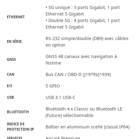
• 5G unique : 3 ports Gigabit, 1 port
Ethernet 5 Gigabit
ETHERNET
• Double 5G : 4 ports Gigabit, 1 port
Ethernet 5 Gigabit
RS-232 simple/double (DB9) avec câbles
EN SÉRIE
en option
GNSS 48 canaux avec navigation à
GNSS
l’estime
Bus CAN / OBD-II (J1979)/J1939)
CAN
5 GPIO
E/S
USB 3.1 USB-C
USB
Bluetooth 4.x Classic ou Bluetooth LE
BLUETOOTH
(Future) sélectionnable
INDICE DE
Boîtier en aluminium scellé (classé IP64)
PROTECTION IP
AirLink Premium
SERVICES