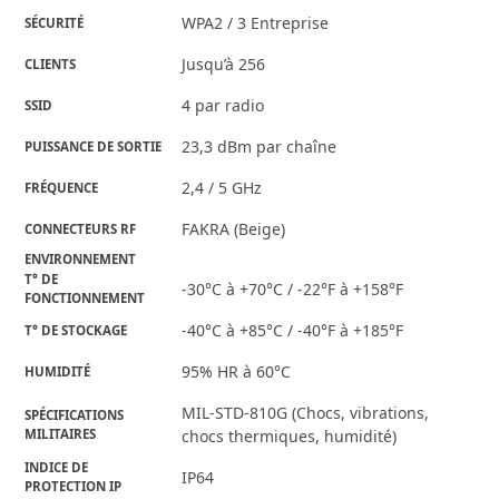
WPA2 / 3 Entreprise
SÉCURITÉ
Jusqu’à 256
CLIENTS
4 par radio
SSID
23,3 dBm par chaîne
PUISSANCE DE SORTIE
2,4 / 5 GHz
FRÉQUENCE
FAKRA (Beige)
CONNECTEURS RF
ENVIRONNEMENT
T° DE
-30°C à +70°C / -22°F à +158°F
FONCTIONNEMENT
-40°C à +85°C / -40°F à +185°F
T° DE STOCKAGE
95% HR à 60°C
HUMIDITÉ
MIL-STD-810G (Chocs, vibrations,
SPÉCIFICATIONS
MILITAIRES
chocs thermiques, humidité)
INDICE DE
IP64
PROTECTION IP