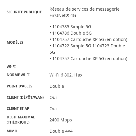
Réseau de services de messagerie
SÉCURITÉ PUBLIQUE
FirstNet® 4G
• 1104785 Simple 5G
• 1104786 Double 5G
• 1104757 Cartouche XP 5G (en option)
MODÈLES
• 1104722 Simple 5G 1104723 Double
5G
• 1104757 Cartouche XP 5G (en option)
WI-FI
Wi-Fi 6 802.11ax
NORME WI-FI
Double
POINT D’ACCÈS
Oui
CLIENT (DÉPÔT/WAN)
Oui
CLIENT ET AP
DÉBIT MAXIMAL
2400 Mbps
(THÉORIQUE)
Double 4×4
MIMO