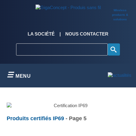
Skip
to
Wireless
content
products &
solutions
LA SOCIÉTÉ
NOUS CONTACTER
MENU
Produits certifiés IP69
- Page 5