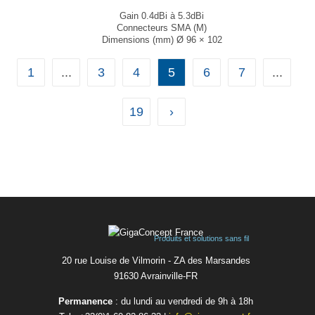
Gain 0.4dBi à 5.3dBi
Connecteurs SMA (M)
Dimensions (mm) Ø 96 × 102
T° de fonctionnement -40°C à +85°C
...
1
...
3
4
5
6
7
...
19
›
Produits et solutions sans fil
20 rue Louise de Vilmorin - ZA des Marsandes
91630 Avrainvilleㅤ-ㅤFR
Permanence
: du lundi au vendredi de 9h à 18h