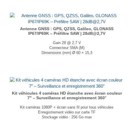
Antenne GNSS : GPS, QZSS, Galileo, GLONASS
IP67/IP69K – Préfiltre SAW | 28dB@2,7V
Gain 28 @ 2,7 V
Connecteur SMA (M)
Dimensions (mm) Ø 60 × 15,3
T° de fonctionnement -40°C à +85°C
Existe en noir et en blanc....
Kit véhicules 4 caméras HD étanche avec écran couleur
7″ – Surveillance et enregistrement 360°
Kit caméras 1080P + écran sans fil pour tous véhicules
Enregistrement vidéo sur carte TF
Stockage vidéo : 256 Go max
Vision nocturne automatique (18 Leds IR par caméra)
Dimensions écran (LxHxP) : 220 × 149 × 84 mm