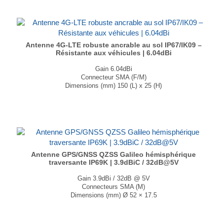
Antenne 4G-LTE robuste ancrable au sol IP67/IK09 –
Résistante aux véhicules | 6.04dBi
Gain 6.04dBi
Connecteur SMA (F/M)
Dimensions (mm) 150 (L) x 25 (H)
Schéma de rayonnement Omnidirectionnel
...
Antenne GPS/GNSS QZSS Galileo hémisphérique
traversante IP69K | 3.9dBiC / 32dB@5V
Gain 3.9dBi / 32dB @ 5V
Connecteurs SMA (M)
Dimensions (mm) Ø 52 × 17.5
T° de fonctionnement -40°C à +85°C
...