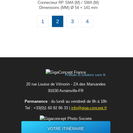
Connecteur RP SMA (M) / SMA (M)
Dimensions (MM) Ø 54 × 141 mm
T° de fonctionnement -40°C à +85°C
...
1
2
3
4
Produits et solutions sans fil
20 rue Louise de Vilmorin - ZA des Marsandes
91630 Avrainvilleㅤ-ㅤFR
Permanence
: du lundi au vendredi de 9h à 18h
Tel :
+33(0)1 60 82 86 33
|
info@giga-concept.fr
VOTRE ITINÉRAIRE