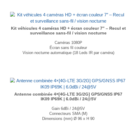
Dimensions caméra (LxHxP) : 107 × 75 × 70,5 mm
...
Kit véhicules 4 caméras HD + écran couleur 7″ – Recul et
surveillance sans-fil / vision nocturne
Caméras 1080P
Écran sans fil couleur
Vision nocturne automatique (18 Leds IR par caméra)
Dimensions écran : 218(L) x 150(H)x 54(P) mm
Dimensions caméra : 106(L) x 75(H) x 70,4(P) mm
...
Antenne combinée 4×[4G-LTE 3G/2G] GPS/GNSS IP67
IK09 IP69K | 6.0dBi / 24@5V
Gain 6dBi / 24@5V
Connecteurs SMA (M)
Dimensions (mm) Ø 96 x H 90
T° de fonctionnement -40°C à +85°C
...