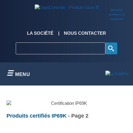
Skip
to
Wireless
content
products &
solutions
LA SOCIÉTÉ
NOUS CONTACTER
MENU
Produits certifiés IP69K
- Page 2