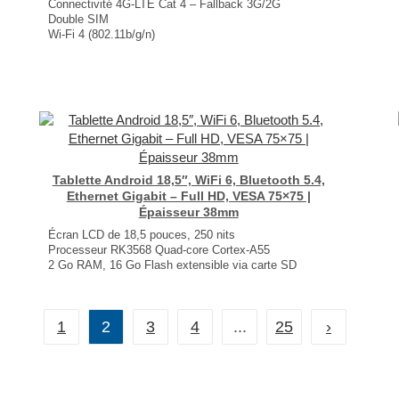
Connectivité 4G-LTE Cat 4 – Fallback 3G/2G
Double SIM
Wi-Fi 4 (802.11b/g/n)
2× ports Ethernet + PoE passif
1× entrée/sortie numérique sur un connecteur d’alimentation 4 broches
Dimensions : 83 × 25 × 83 mm
Poids : 130 g
...
Tablette Android 18,5″, WiFi 6, Bluetooth 5.4,
Ethernet Gigabit – Full HD, VESA 75×75 |
Épaisseur 38mm
Écran LCD de 18,5 pouces, 250 nits
Processeur RK3568 Quad-core Cortex-A55
2 Go RAM, 16 Go Flash extensible via carte SD
Connectivité : Bluetooth / Wi-Fi 6 / Ethernet Gigabit
Ports USB et HDMI
Caméra frontale 5MP (en option)
1
2
3
4
...
25
›
Alimentation PoE (en option)
Dimensions : 468 × 288 × 38 mm
...