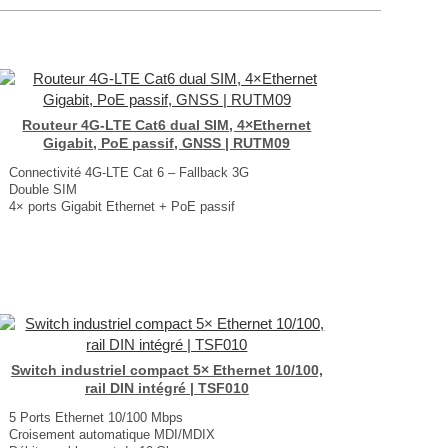
Routeur 4G-LTE Cat6 dual SIM, 4×Ethernet
Gigabit, PoE passif, GNSS | RUTM09
Connectivité 4G-LTE Cat 6 – Fallback 3G
Double SIM
4× ports Gigabit Ethernet + PoE passif
GPS, GLONASS, BeiDou, Galileo et QZSS
1× entrée/sortie numérique sur un connecteur d’alimentation 4 broches
Dimensions : 115 × 44.2 × 95.1 mm
Poids : 457 g
...
Switch industriel compact 5× Ethernet 10/100,
rail DIN intégré | TSF010
5 Ports Ethernet 10/100 Mbps
Croisement automatique MDI/MDIX