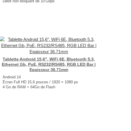
Débit non bloquant de 10 Gbps
Plage de tension d'entrée : 7-57 VDC
Prise d'alimentation à 3 broches
Rail DIN intégré
Dimensions : 113 × 28 × 50 mm
Poids : 142 gr
...
Tablette Android 15,6″, WiFi 6E, Bluetooth 5.3,
Ethernet Gb, PoE, RS232/RS485, RGB LED Bar |
Epaisseur 36.71mm
Android 14
Écran Full HD 15,6 pouces / 1920 × 1080 px
4 Go de RAM + 64Go de Flash
Connectivité Wi-Fi 6E / Bluetooth 5.3
Port Ethernet 1 Gb + PoE
Dimensions : 363.25 × 225.99 mm
...