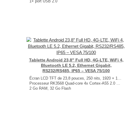
1× port USB 2.0
Modbus TCP, DNP3, DLMS/COSEM, OPC UA
Modbus‑to‑MQTT Gateway
Capacités VPN étendues
Dimensions : 100 × 30 × 85 mm
Poids : 233 g
...
Tablette Android 23,8″ Full HD, 4G-LTE, WiFi 4,
Bluetooth LE 5.2, Ethernet Gigabit,
RS232/RS485, IP65 – VESA 75/100
Écran LCD TFT de 23,8 pouces, 250 nits, 1920 × 1080 px
Processeur RK3568 Quad-core 4x Cortex-A55 2.0 GHz
2 Go RAM, 32 Go Flash
Connectivité : WiFi, Ethernet Gigabit, Bluetooth, 4G-LTE (en option)
Interfaces RS-232 & RS-485
Android 14
VESA 75 × 75 / 100 × 100
Dimensions : 606 × 376 × 67 mm
...