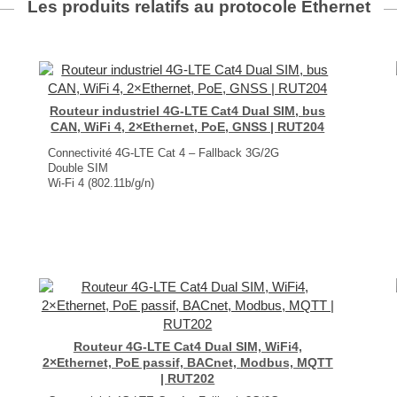
Les produits relatifs au protocole
Ethernet
Routeur industriel 4G-LTE Cat4 Dual SIM, bus
CAN, WiFi 4, 2×Ethernet, PoE, GNSS | RUT204
Connectivité 4G-LTE Cat 4 – Fallback 3G/2G
Double SIM
Wi-Fi 4 (802.11b/g/n)
2× ports Ethernet + PoE actif et passif
Interfaces série (RS232 et CANBus ) / MQTT, BACnet, Modbus
GNSS : GPS, GLONASS, BeiDou, Galileo et QZSS
Dimensions : 83 × 25 × 83 mm
Poids : 140 g
...
Routeur 4G-LTE Cat4 Dual SIM, WiFi4,
2×Ethernet, PoE passif, BACnet, Modbus, MQTT
| RUT202