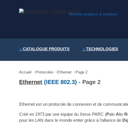
Skip
to
content
Wireless products & solutions
CATALOGUE PRODUITS
TECHNOLOGIES
Accueil
Protocoles
Ethernet
Page 2
Ethernet
(IEEE 802.3)
- Page 2
Ethernet est un protocole de connexion et de communicatio
Créé en 1973 par une équipe du Xerox PARC (
P
alo
A
lto
R
pour les LAN dans le monde entier grâce à l’alliance de
Dig