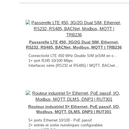
Passerelle LTE 450, 3G/2G Dual SIM, Ethernet,
RS232, RS485, BACNet, Modbus, MQTT | TRB236
Connectivité LTE 450 MHz Double SIM (eSIM en option)
1× port RJ45 10/100 Mbps
Interfaces série (RS232 et RS485) / MQTT, BACnet, Modbus
3× entrées numériques configurables
3× sorties numériques de type collecteur ouvert
1× entrée analogique jusqu’à 30 V
Dimensions : 83 × 25 × 79.8 mm
Poids : 175 g
...
Routeur industriel 5× Ethernet, PoE passif, I/O,
Modbus, MQTT, DLMS, DNP3 | RUT301
5× ports Ethernet 10/100 - PoE passif
2× entrée et sortie numériques configurables