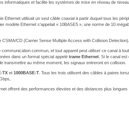
ues informatiques et facilite les systèmes de mise en réseau de nivea
Ethernet utilisait un seul câble coaxial à partir duquel tous les périp
r modèle Ethernet s’appelait « 10BASE5 », une norme de 10 mégabits
e CSMA/CD (Carrier Sense Multiple Access with Collision Detection)
 communication commun, et tout appareil peut utiliser ce canal à to
 données dans un format spécial appelé
trame Ethernet
. Si le canal est
 de transmettre au même moment, les signaux entreront en collision.
E-TX
et
1000BASE-T
. Tous les trois utilisent des câbles à paires t
 Gbps,
ernet offrent des performances élevées et des distances plus longues 