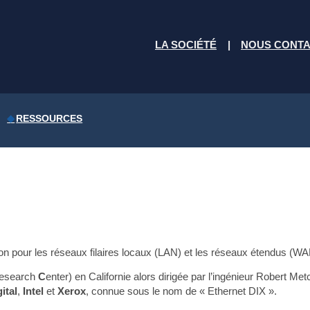
LA SOCIÉTÉ
NOUS CONT
RESSOURCES
n pour les réseaux filaires locaux (LAN) et les réseaux étendus (WA
esearch
C
enter) en Californie alors dirigée par l’ingénieur Robert M
ital
,
Intel
et
Xerox
, connue sous le nom de « Ethernet DIX ».