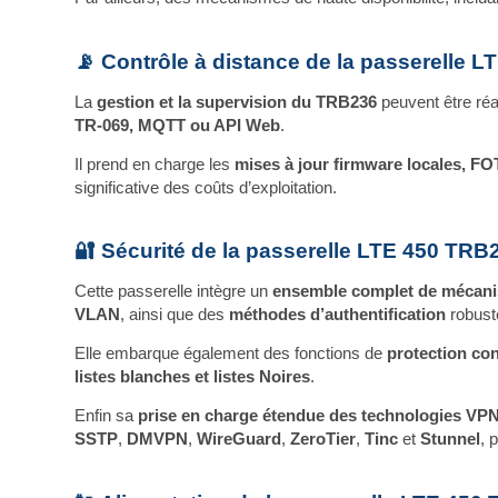
📡 Contrôle à distance de la passerelle 
La
gestion et la supervision du TRB236
peuvent être réa
TR‑069, MQTT ou API Web
.
Il prend en charge les
mises à jour firmware locales, FO
significative des coûts d’exploitation.
🔐 Sécurité de la passerelle LTE 450 TRB
Cette passerelle intègre un
ensemble complet de mécani
VLAN
, ainsi que des
méthodes d’authentification
robus
Elle embarque également des fonctions de
protection con
listes blanches et listes Noires
.
Enfin sa
prise en charge étendue des technologies VP
SSTP
,
DMVPN
,
WireGuard
,
ZeroTier
,
Tinc
et
Stunnel
, 