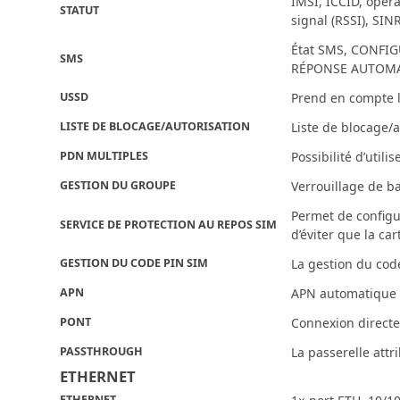
IMSI, ICCID, opér
STATUT
signal (RSSI), SI
État SMS, CONFI
SMS
RÉPONSE AUTOMA
USSD
Prend en compte l
LISTE DE BLOCAGE/AUTORISATION
Liste de blocage/
PDN MULTIPLES
Possibilité d’util
GESTION DU GROUPE
Verrouillage de ba
Permet de configu
SERVICE DE PROTECTION AU REPOS SIM
d’éviter que la ca
GESTION DU CODE PIN SIM
La gestion du cod
APN
APN automatique
PONT
Connexion directe 
PASSTHROUGH
La passerelle attr
ETHERNET
ETHERNET