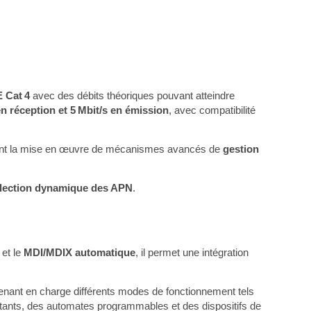
E Cat 4
avec des débits théoriques pouvant atteindre
en réception et 5 Mbit/s en émission
, avec compatibilité
ttant la mise en œuvre de mécanismes avancés de
gestion
lection dynamique des APN
.
 et le
MDI/MDIX automatique
, il permet une intégration
renant en charge différents modes de fonctionnement tels
stants, des automates programmables et des dispositifs de