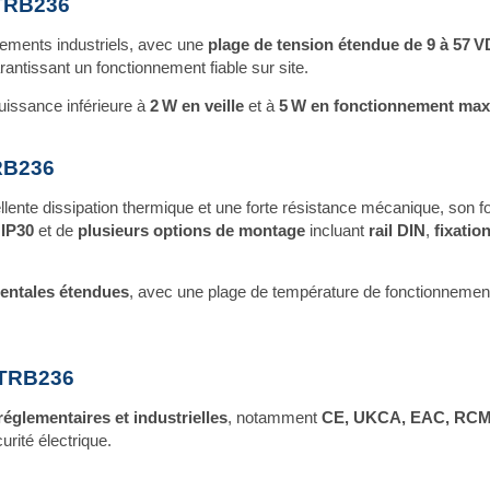
 TRB236
nements industriels, avec une
plage de tension étendue de 9 à 57 
arantissant un fonctionnement fiable sur site.
uissance inférieure à
2 W en veille
et à
5 W en fonctionnement max
TRB236
cellente dissipation thermique et une forte résistance mécanique, son
 IP30
et de
plusieurs options de montage
incluant
rail DIN
,
fixatio
entales étendues
, avec une plage de température de fonctionnement
0 TRB236
églementaires et industrielles
, notamment
CE, UKCA, EAC, RCM
rité électrique.