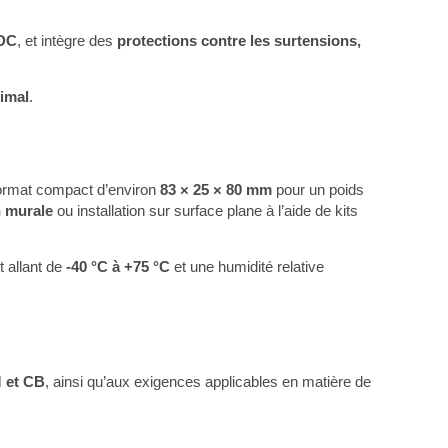
VDC
, et intègre des
protections contre les surtensions,
imal
.
 format compact d’environ
83 × 25 × 80 mm
pour un poids
n murale
ou installation sur surface plane à l’aide de kits
 allant de
-40 °C à +75 °C
et une humidité relative
 et CB
, ainsi qu’aux exigences applicables en matière de