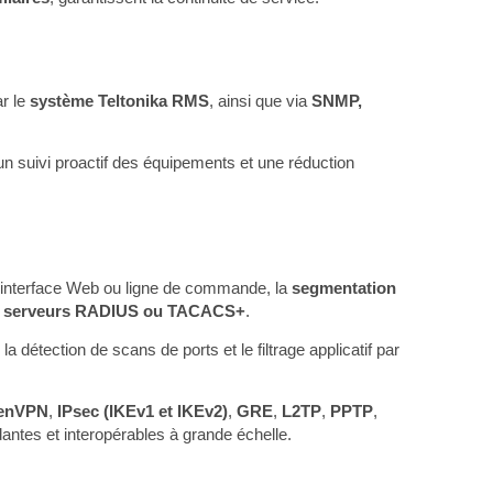
ar le
système Teltonika RMS
, ainsi que via
SNMP,
un suivi proactif des équipements et une réduction
 interface Web ou ligne de commande, la
segmentation
s
serveurs RADIUS ou TACACS+
.
la détection de scans de ports et le filtrage applicatif par
enVPN
,
IPsec (IKEv1 et IKEv2)
,
GRE
,
L2TP
,
PPTP
,
antes et interopérables à grande échelle.