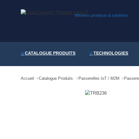
Skip
to
content
Wireless products & solutions
CATALOGUE PRODUITS
TECHNOLOGIES
Accueil
Catalogue Produits
Passerelles IoT / M2M
Passere