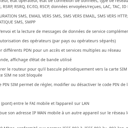
ateur, état opérateur, état de connexion de données, type de rése
NR, RSRP, RSRQ, EC/IO, RSCP, données envoyées/reçues, LAC, TAC,
GURATION SMS, EMAIL VERS SMS, SMS VERS EMAIL, SMS VERS HTT
TIQUE SMS, SMPP
’envoi et la lecture de messages de données de service complémen
autorisation des opérateurs (par pays ou opérateurs séparés)
iser différents PDN pour un accès et services multiples au réseau
nde, affichage d’état de bande utilisé
rer le routeur pour qu’il bascule périodiquement vers la carte SIM 
rte SIM ne soit bloquée
e PIN SIM permet de régler, modifier ou désactiver le code PIN de 
(pont) entre le FAI mobile et l’appareil sur LAN
ibue son adresse IP WAN mobile à un autre appareil sur le réseau l