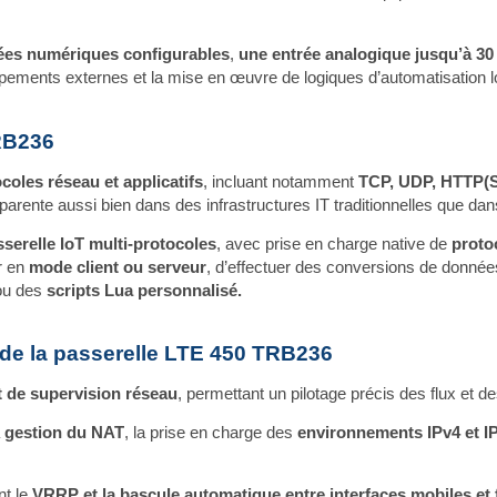
rées numériques configurables
,
une entrée analogique jusqu’à 30
’équipements externes et la mise en œuvre de logiques d’automatisati
TRB236
coles réseau et applicatifs
, incluant notamment
TCP, UDP, HTTP(S
nsparente aussi bien dans des infrastructures IT traditionnelles que 
sserelle IoT multi‑protocoles
, avec prise en charge native de
proto
er en
mode client ou serveur
, d’effectuer des conversions de données
u des
scripts Lua personnalisé.
T de la passerelle LTE 450 TRB236
t de supervision réseau
, permettant un pilotage précis des flux et 
a
gestion du NAT
, la prise en charge des
environnements IPv4 et I
nt le
VRRP et la bascule automatique entre interfaces mobiles et f