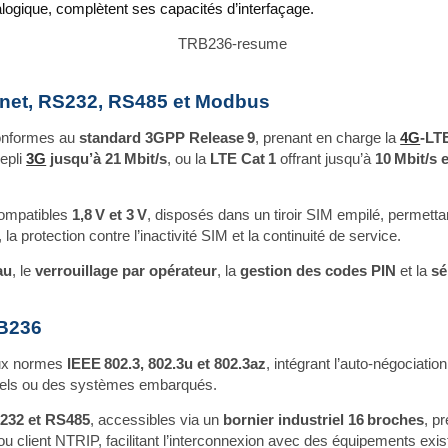
logique, complètent ses capacités d’interfaçage.
ernet, RS232, RS485 et Modbus
conformes au
standard 3GPP Release 9
, prenant en charge la
4G
-LT
repli
3G
jusqu’à 21 Mbit/s
, ou la
LTE Cat 1
offrant jusqu’à
10 Mbit/s 
ompatibles
1,8 V et 3 V
, disposés dans un tiroir SIM empilé, perme
la protection contre l’inactivité SIM et la continuité de service.
au
, le
verrouillage par opérateur
, la
gestion des codes PIN
et la
sé
RB236
ux normes
IEEE 802.3, 802.3u et 802.3az
, intégrant l’auto‑négociation
riels ou des systèmes embarqués.
RS232 et RS485
, accessibles via un
bornier industriel 16 broches
, p
u client NTRIP, facilitant l’interconnexion avec des équipements exi