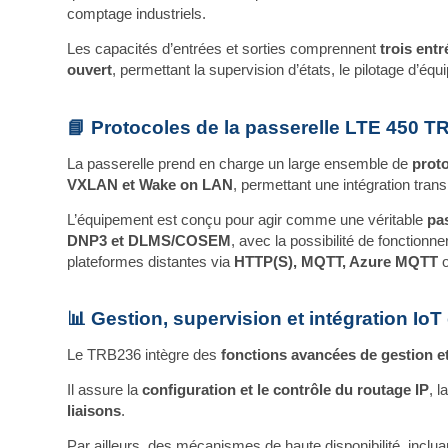
comptage industriels.
Les capacités d’entrées et sorties comprennent
trois ent
ouvert
, permettant la supervision d’états, le pilotage d
📘 Protocoles de la passerelle LTE 450 
La passerelle prend en charge un large ensemble de
proto
VXLAN et Wake on LAN
, permettant une intégration tra
L’équipement est conçu pour agir comme une véritable
pa
DNP3 et DLMS/COSEM
, avec la possibilité de fonctionn
plateformes distantes via
HTTP(S), MQTT, Azure MQTT
o
📊 Gestion, supervision et intégration Io
Le TRB236 intègre des
fonctions avancées de gestion e
Il assure la
configuration et le contrôle du routage IP
, l
liaisons
.
Par ailleurs, des mécanismes de haute disponibilité, inclua