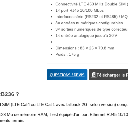
Connectivité LTE 450 MHz Double SIM (
1× port RJ45 10/100 Mbps
Interfaces série (RS232 et RS485) / M
3× entrées numériques configurables
3× sorties numériques de type collecteu
1× entrée analogique jusqu’à 30 V
Dimensions : 83 × 25 × 79.8 mm
Poids : 175 g
QUESTIONS / DEVIS
Télécharger le
TRB236 ?
l SIM (LTE Cat4 ou LTE Cat 1 avec fallback 2G, selon version) conçue 
8 Mo de mémoire RAM, il est équipé d’un port Ethernet RJ45 10/100 
ments terrain.