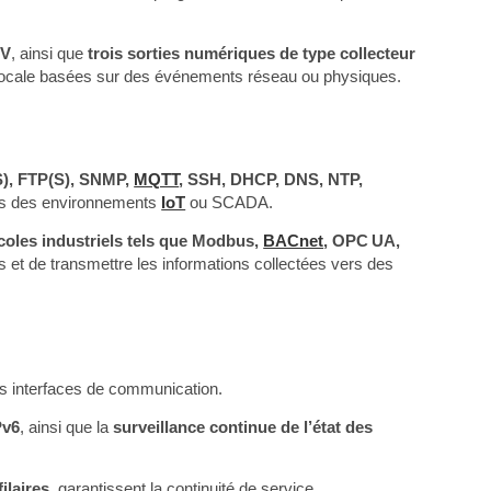
 V
, ainsi que
trois sorties numériques de type collecteur
on locale basées sur des événements réseau ou physiques.
), FTP(S), SNMP,
MQTT
, SSH, DHCP, DNS, NTP,
dans des environnements
IoT
ou SCADA.
coles industriels tels que Modbus,
BACnet
, OPC UA,
 et de transmettre les informations collectées vers des
des interfaces de communication.
Pv6
, ainsi que la
surveillance continue de l’état des
ilaires
, garantissent la continuité de service.