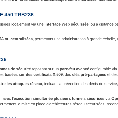
LTE 450 TRB236
lisées localement via une
interface Web sécurisée
, ou à distance p
TA ou centralisées
, permettant une administration à grande échelle, 
236
smes de sécurité
reposant sur un
pare‑feu avancé
configurable via
tes
basées sur des certificats X.509
, des
clés pré‑partagées
et de
tre les attaques réseau
, incluant la prévention des dénis de service, 
N
, avec l’
exécution simultanée plusieurs tunnels sécurisés
via
Op
permettent la mise en place d’architectures réseau sécurisées, redond