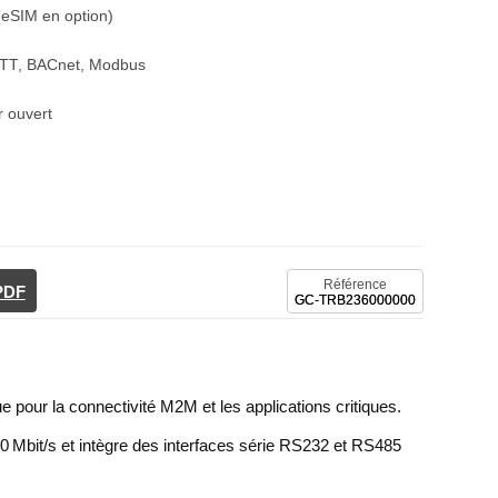
eSIM en option)
QTT, BACnet, Modbus
r ouvert
Référence
 PDF
GC-TRB236000000
pour la connectivité M2M et les applications critiques.
Mbit/s et intègre des interfaces série RS232 et RS485