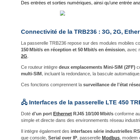
Des entrées et sorties numériques, ainsi qu’une entrée ana
Connectivité de la TRB236 : 3G, 2G, Eth
La passerelle TRB236 repose sur des modules mobiles 
150 Mbit/s en réception et 50 Mbit/s en émission
, avec 
2G
.
Ce routeur intègre
deux emplacements Mini‑SIM (2FF)
c
multi‑SIM
, incluant la redondance, la bascule automatique, 
Ces fonctions comprennent la
surveillance de l’état rése
🖧 Interfaces de la passerelle LTE 450 T
Doté
d’un port
Ethernet
RJ45 10/100 Mbit/s
conforme a
simple et directe dans des environnements réseau indust
Il intègre également des
interfaces série industrielles 
que console,
Serial over IP
, passerelle
Modbus
, modem o