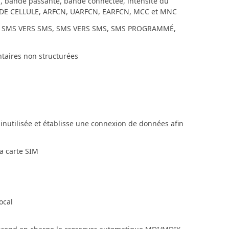
au, bande passante, bande connectée, intensité du
 ID DE CELLULE, ARFCN, UARFCN, EARFCN, MCC et MNC
P, SMS VERS SMS, SMS VERS SMS, SMS PROGRAMMÉ,
taires non structurées
inutilisée et établisse une connexion de données afin
la carte SIM
ocal