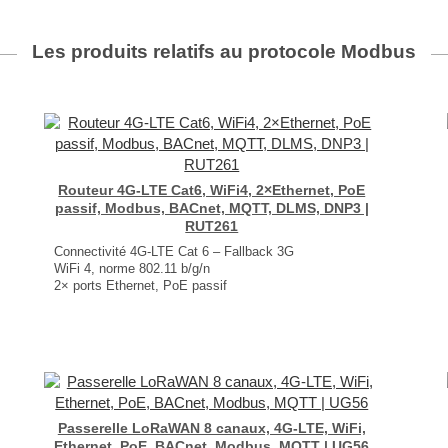
Les produits relatifs au protocole
Modbus
Routeur 4G-LTE Cat6, WiFi4, 2×Ethernet, PoE
passif, Modbus, BACnet, MQTT, DLMS, DNP3 |
RUT261
Connectivité 4G-LTE Cat 6 – Fallback 3G
WiFi 4, norme 802.11 b/g/n
2× ports Ethernet, PoE passif
1× entrée / sortie numérique
Modbus TCP, BACnet, DNP3, DLMS/COSEM, OPC UA
Capacités VPN étendues
Dimensions : 83 × 25 × 74 mm
Poids : 132 gr
...
Passerelle LoRaWAN 8 canaux, 4G-LTE, WiFi,
Ethernet, PoE, BACnet, Modbus, MQTT | UG56