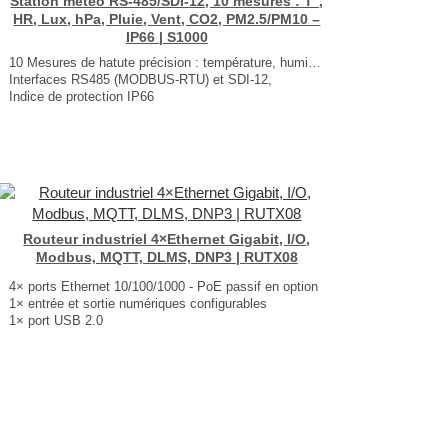
Station météo RS-485/SDI-12, 10 mesures : T°,
HR, Lux, hPa, Pluie, Vent, CO2, PM2.5/PM10 –
IP66 | S1000
10 Mesures de hatute précision : température, humidité relative, pression barométrique, intensité lumineuse, précipitations, CO2, PM2.5/PM10, vitesse et direction du vent
Interfaces RS485 (MODBUS-RTU) et SDI-12,
Indice de protection IP66
Dimension : 140 × 400mm
Poids : 2kg
...
Routeur industriel 4×Ethernet Gigabit, I/O,
Modbus, MQTT, DLMS, DNP3 | RUTX08
4× ports Ethernet 10/100/1000 - PoE passif en option
1× entrée et sortie numériques configurables
1× port USB 2.0
Modbus TCP, DNP3, DLMS/COSEM, OPC UA
Modbus‑to‑MQTT Gateway
Capacités VPN étendues
Dimensions : 115 × 32.2 × 95.2 mm
Poids : 345 g
...