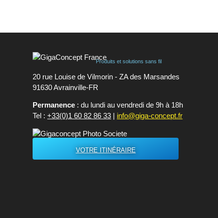
...
Produits et solutions sans fil
20 rue Louise de Vilmorin - ZA des Marsandes
91630 Avrainvilleㅤ-ㅤFR
Permanence
: du lundi au vendredi de 9h à 18h
Tel :
+33(0)1 60 82 86 33
|
info@giga-concept.fr
VOTRE ITINÉRAIRE