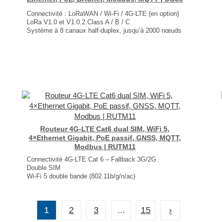
Connectivité : LoRaWAN / Wi-Fi / 4G-LTE (en option)
LoRa V1.0 et V1.0.2 Class A / B / C
Système à 8 canaux half-duplex, jusqu’à 2000 nœuds
1 port RJ45 Ethernet PoE
Prise en charge BACnet, Modbus, MQTT
Dimensions : 110 × 75 × 24 mm
Poids : 186 gr
...
Routeur 4G-LTE Cat6 dual SIM, WiFi 5,
4×Ethernet Gigabit, PoE passif, GNSS, MQTT,
Modbus | RUTM11
Connectivité 4G-LTE Cat 6 – Fallback 3G/2G
Double SIM
Wi-Fi 5 double bande (802.11b/g/n/ac)
4× ports Gigabit Ethernet + PoE passif
GNSS : GPS, GLONASS, BeiDou, Galileo et QZSS
Dimensions : 115 × 44.2 × 95.1 mm
1
2
3
...
15
›
Poids : 460 g
...