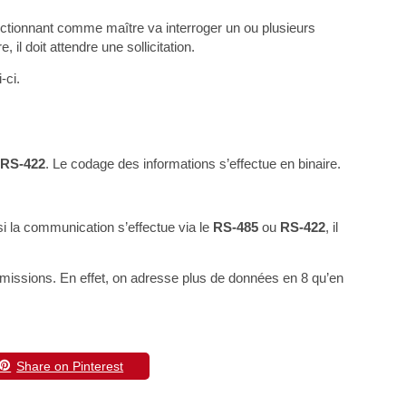
onctionnant comme maître va interroger un ou plusieurs
il doit attendre une sollicitation.
-ci.
u
RS-422
. Le codage des informations s’effectue en binaire.
 si la communication s’effectue via le
RS-485
ou
RS-422
, il
issions. En effet, on adresse plus de données en 8 qu’en
Share on Pinterest