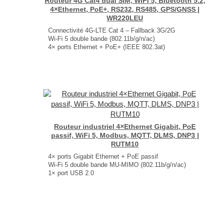
Routeur 4G Cat4 dual SIM, WiFi 5, Bluetooth 5.2,
4×Ethernet, PoE+, RS232, RS485, GPS/GNSS |
WR220LEU
Connectivité 4G-LTE Cat 4 – Fallback 3G/2G
Wi-Fi 5 double bande (802.11b/g/n/ac)
4× ports Ethernet + PoE+ (IEEE 802.3at)
GNSS : GPS, GLONASS, BeiDou, Galileo et QZSS
Bluetooth 5.2
Dimensions : 110 × 45 × 95 mm
Poids : 408 g
...
Routeur industriel 4×Ethernet Gigabit, PoE
passif, WiFi 5, Modbus, MQTT, DLMS, DNP3 |
RUTM10
4× ports Gigabit Ethernet + PoE passif
Wi-Fi 5 double bande MU-MIMO (802.11b/g/n/ac)
1× port USB 2.0
Modbus TCP, DNP3, DLMS/COSEM, OPC UA
Modbus‑to‑MQTT Gateway
Capacités VPN étendues
Dimensions : 115 × 32.2 × 95.2 mm
Poids : 359 g