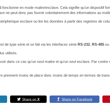
5
fonctionne en mode maitre/esclave. Cela signifie qu’un dispositif f
e ne peut donc pas fournir volontairement des informations au maître, 
ériphérique esclave ou lire les données à partir des registres de celui
est de type série et se fait via les interfaces série
RS-232
,
RS-485
o
us utilisés.
 avoir dans ce cas qu’un seul maitre et qu’un seul esclave. Par contre
e prennent moins de place donc moins de temps en termes de transm
Share on
X
Share on Facebook