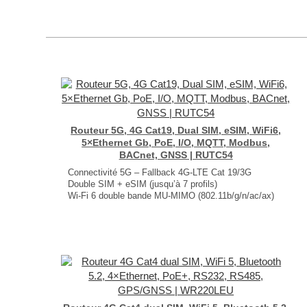
Routeur 5G, 4G Cat19, Dual SIM, eSIM, WiFi6,
5×Ethernet Gb, PoE, I/O, MQTT, Modbus,
BACnet, GNSS | RUTC54
Connectivité 5G – Fallback 4G-LTE Cat 19/3G
Double SIM + eSIM (jusqu’à 7 profils)
Wi-Fi 6 double bande MU-MIMO (802.11b/g/n/ac/ax)
5× ports Gigabit Ethernet + PoE passif
GNSS : GPS, GLONASS, BeiDou, Galileo et QZSS
Dimensions : 132 × 44.2 × 104 mm
Poids : 500 g
...