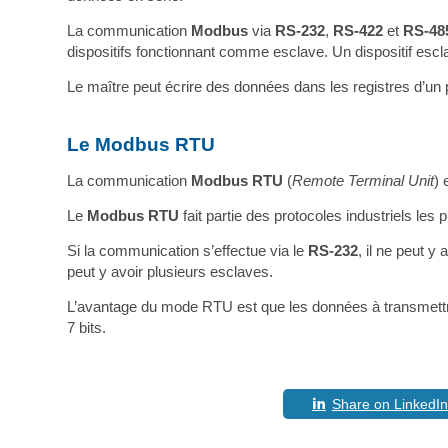
La communication
Modbus
via
RS-232
,
RS-422
et
RS-48
dispositifs fonctionnant comme esclave. Un dispositif esclav
Le maître peut écrire des données dans les registres d’un p
Le Modbus RTU
La communication
Modbus RTU
(
Remote Terminal Unit
) 
Le
Modbus RTU
fait partie des protocoles industriels les pl
Si la communication s’effectue via le
RS-232
, il ne peut y
peut y avoir plusieurs esclaves.
L’avantage du mode RTU est que les données à transmettr
7 bits.
Share on LinkedIn