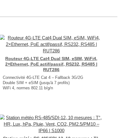
Routeur 4G-LTE Cat4 Dual SIM, eSIM, WiFi4,
2×Ethernet, PoE actif/passif, RS232, RS485 |
RUT286
Connectivité 4G-LTE Cat 4 – Fallback 3G/2G
Double SIM + eSIM (jusqu'à 7 profils)
WiFi 4, normes 802.11 b/g/n
2 ports Ethernet, PoE actif et passif
Interfaces série (RS-232/RS-485) : MQTT, BACnet, Modbus
Dimensions : 83 × 25 × 83 mm
Poids : 132 gr
...