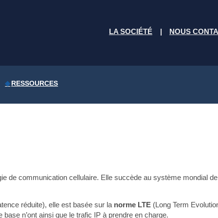
LA SOCIÉTÉ
NOUS CONT
RESSOURCES
logie de communication cellulaire. Elle succède au système mondial 
tence réduite), elle est basée sur la
norme LTE
(Long Term Evolution
ase n’ont ainsi que le trafic IP à prendre en charge.