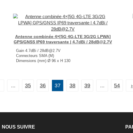
Antenne combinée 4×[5G 4G-LTE 3G/2G LPWA]
GPS/GNSS IP69 traversante | 4.7dBi / 28dB@2.7V
Gain 4.7dBi / 28dB@2.7V
Connecteurs SMA (M)
Dimensions (mm) Ø 96 x H 130
T° de fonctionnement -40°C à +85°C
...
...
35
36
37
38
39
...
54
›
NOUS SUIVRE
PA