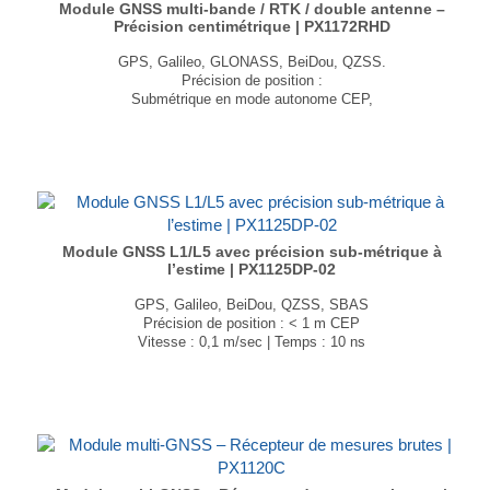
Module GNSS multi-bande / RTK / double antenne –
Précision centimétrique | PX1172RHD
GPS, Galileo, GLONASS, BeiDou, QZSS.
Précision de position :
Submétrique en mode autonome CEP,
1 cm + 1 ppm en mode RTK
Vitesse : 0,05 m/sec | Temps : 12 ns
Dimensions : 17,0 × 22 × 2,9mm
Poids : 1,7 g
...
Module GNSS L1/L5 avec précision sub-métrique à
l’estime | PX1125DP-02
GPS, Galileo, BeiDou, QZSS, SBAS
Précision de position : < 1 m CEP
Vitesse : 0,1 m/sec | Temps : 10 ns
Dimensions : 16,0 × 12,2 × 2,9mm
Poids : 2 g
...