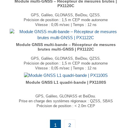
Module multi-GNSS – Récepteur de mesures brutes |
PX1120C
GPS, Galileo, GLONASS, BeiDou, QZSS.
Précision de position : 1,5 m CEP mode autonome
Vitesse : 0,05 m/sec | Temps : 12 ns
Dimensions : 16,0 × 12,2 × 2,9 mm
Poids : 1,7 g
...
Module GNSS multi-bande – Récepteur de mesures
brutes multi-GNSS | PX1122C
GPS, Galileo, GLONASS, BeiDou, QZSS.
Précision de position : 1,5 m CEP mode autonome
Vitesse : 0,05 m/sec | Temps : 12 ns
Dimensions : 16,0 × 12,2 × 2,9 mm
Poids : 1,7 g
Module GNSS L1 quadri-bande | PX1100S
...
GPS, Galileo, GLONASS et BeiDou.
Prise en charge des systèmes régionaux : QZSS, SBAS
Précision de position : < 2.0m CEP
Vitesse : 0,1 m/sec | Temps : 10 ns
Dimensions : 10,1 × 9,7 × 2,9mm
Poids : 1g
1
2
...