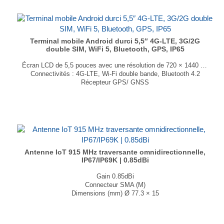
Terminal mobile Android durci 5,5″ 4G-LTE, 3G/2G
double SIM, WiFi 5, Bluetooth, GPS, IP65
Écran LCD de 5,5 pouces avec une résolution de 720 × 1440 pixels
Connectivités : 4G-LTE, Wi-Fi double bande, Bluetooth 4.2
Récepteur GPS/ GNSS
Android 13 64Go / 4 Go de RAM
Appareil photo 5MP AV / 13MP AR
RFID : NFC / LF / UHF
Certifié IP65 / Test de chute : 1,5 m
Dimensions : 170 × 81 × 28 mm
Poids : 440 g
...
Antenne IoT 915 MHz traversante omnidirectionnelle,
IP67/IP69K | 0.85dBi
Gain 0.85dBi
Connecteur SMA (M)
Dimensions (mm) Ø 77.3 × 15
T° de fonctionnement -40°C à +85°C
...