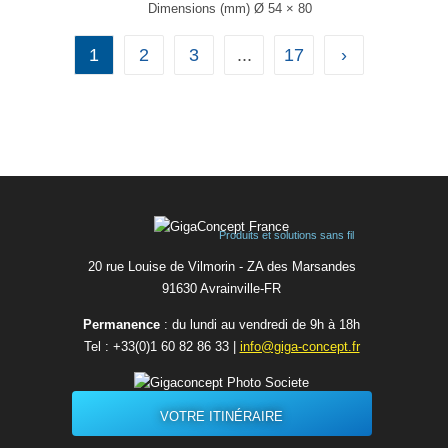
Dimensions (mm) Ø 54 × 80
T° de fonctionnement -40°C à +85°C
...
1
2
3
...
17
›
Produits et solutions sans fil
20 rue Louise de Vilmorin - ZA des Marsandes
91630 Avrainvilleㅤ-ㅤFR
Permanence
: du lundi au vendredi de 9h à 18h
Tel :
+33(0)1 60 82 86 33
|
info@giga-concept.fr
VOTRE ITINÉRAIRE