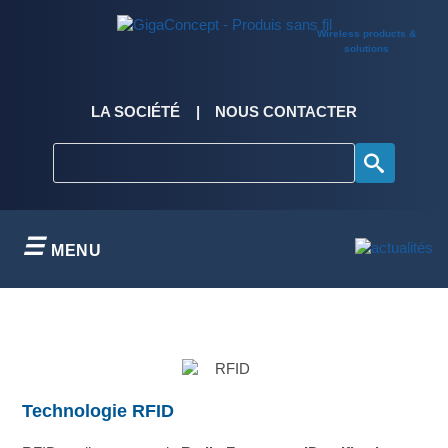
Skip
to
Wireless products &
content
solutions
LA SOCIÉTÉ
NOUS CONTACTER
MENU
Technologie RFID