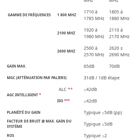
MHz
MHz
1710 à
1805 à
­ GAMME DE FRÉQUENCES
1 800 MHZ
1785 MHz
1880 MHz
1920 à
2110 à
2100 MHZ
1980 MHz
2170 MHz
2500 à
2620 ±
2600 MHZ
2570 MHz
2690 MHz
65dB
70dB
GAIN MAX.
31dB / 1dB étape
MGC (ATTÉNUATION PAR PALIERS)
ALC
**
≥42dB
AGC INTELLIGENT 
*
≥42dB
ISO 
***
Typique ≤5dB (pp)
PLANÉITÉ DU GAIN
FACTEUR DE BRUIT @ MAX. GAIN DU 
Typique ≤5dB
SYSTÈME
Typique ≤2
ROS