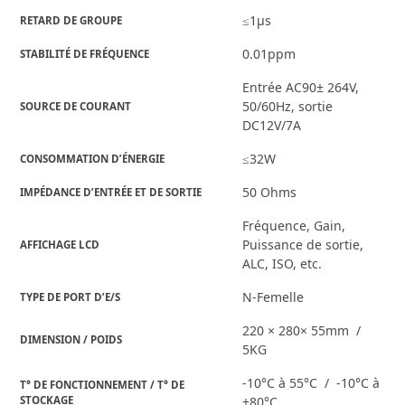
≤1μs
RETARD DE GROUPE
0.01ppm
STABILITÉ DE FRÉQUENCE
Entrée AC90± 264V,
50/60Hz, sortie
SOURCE DE COURANT
DC12V/7A
≤32W
CONSOMMATION D’ÉNERGIE
50 Ohms
IMPÉDANCE D’ENTRÉE ET DE SORTIE
Fréquence, Gain,
Puissance de sortie,
AFFICHAGE LCD
ALC, ISO, etc.
N-Femelle
TYPE DE PORT D’E/S
220 × 280× 55mm /
DIMENSION / POIDS
5KG
-10°C à 55°C / -10°C à
T° DE FONCTIONNEMENT / T° DE 
STOCKAGE
+80°C