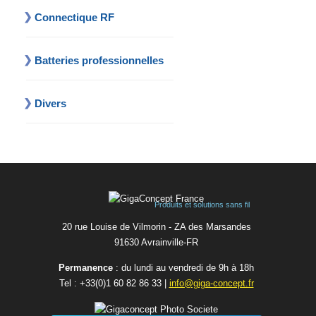
Connectique RF
Batteries professionnelles
Divers
Produits et solutions sans fil
20 rue Louise de Vilmorin - ZA des Marsandes
91630 Avrainvilleㅤ-ㅤFR
Permanence
: du lundi au vendredi de 9h à 18h
Tel :
+33(0)1 60 82 86 33
|
info@giga-concept.fr