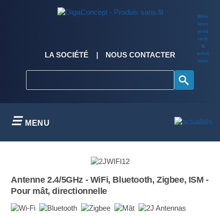
Skip
to
Wire
content
less
prod
ucts
&
solut
LA SOCIÉTÉ
NOUS CONTACTER
ions
MENU
Antenne 2.4/5GHz - WiFi, Bluetooth, Zigbee, ISM -
Pour mât, directionnelle