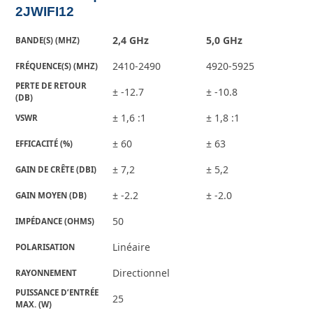
2JWIFI12
2,4 GHz
5,0 GHz
BANDE(S) (MHZ)
2410-2490
4920-5925
FRÉQUENCE(S) (MHZ)
PERTE DE RETOUR 
± -12.7
± -10.8
(DB)
± 1,6 :1
± 1,8 :1
VSWR
± 60
± 63
EFFICACITÉ (%)
± 7,2
± 5,2
GAIN DE CRÊTE (DBI)
± -2.2
± -2.0
GAIN MOYEN (DB)
50
IMPÉDANCE (OHMS)
Linéaire
POLARISATION
Directionnel
RAYONNEMENT
PUISSANCE D’ENTRÉE 
25
MAX. (W)