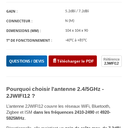
GAIN
5.2dBi / 7.2dBi
CONNECTEUR
N (M)
DIMENSIONS (MM)
104 x 104 x 90
T° DE FONCTIONNEMENT
-40°C à +85°C
Référence
Télécharger le PDF
QUESTIONS / DEVIS
2JWIFI12
Pourquoi choisir l'antenne 2.4/5GHz -
2JWIFI12 ?
L’antenne 2JWIFI12 couvre les réseaux WiFi, Bluetooth,
Zigbee et ISM
dans les fréquences 2410-2490
et
4920-
5925MHz
.